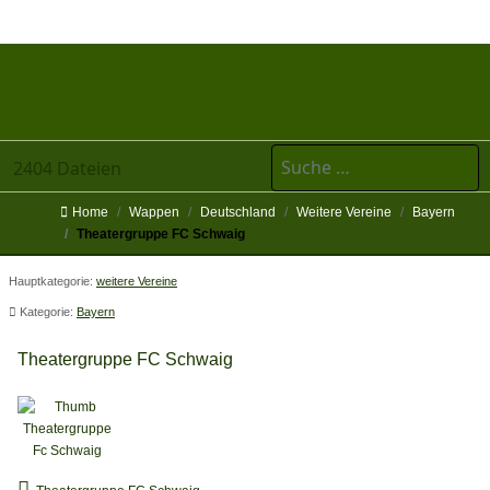
Suchen
2404 Dateien
Home
Wappen
Deutschland
Weitere Vereine
Bayern
Theatergruppe FC Schwaig
Hauptkategorie:
weitere Vereine
Kategorie:
Bayern
Theatergruppe FC Schwaig