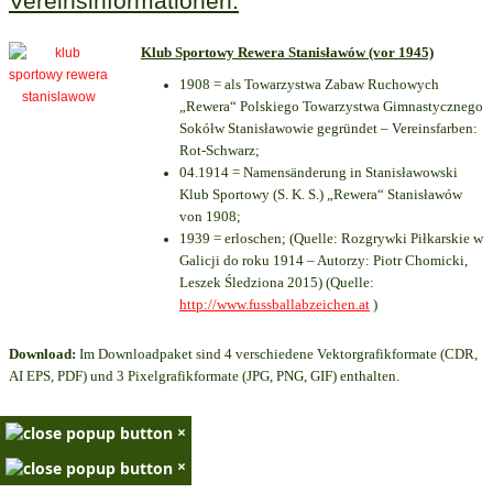
Vereinsinformationen:
Klub Sportowy Rewera Stanisławów (vor 1945)
1908 = als Towarzystwa Zabaw Ruchowych
„Rewera“ Polskiego Towarzystwa Gimnastycznego
Sokółw Stanisławowie gegründet – Vereinsfarben:
Rot-Schwarz;
04.1914 = Namensänderung in Stanisławowski
Klub Sportowy (S. K. S.) „Rewera“ Stanisławów
von 1908;
1939 = erloschen; (Quelle: Rozgrywki Piłkarskie w
Galicji do roku 1914 – Autorzy: Piotr Chomicki,
Leszek Śledziona 2015) (Quelle:
http://www.fussballabzeichen.at
)
Download:
Im Downloadpaket sind 4 verschiedene Vektorgrafikformate (CDR,
AI EPS, PDF) und 3 Pixelgrafikformate (JPG, PNG, GIF) enthalten.
×
×