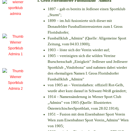
I. Gross Floridsdorfer Fussballklub "Admira"
1897 – gab es bereits in Jedlesee einen Sportklub
„Sturm“;
1899 – im Juli fusionierte sich dieser mit
Donaufelder Fussballinteressierten zum I. Gross
Floridsdorfer
;
Fussballklub „Admira“ (Quelle: Allgemeine Sport
Zeitung, vom 04.03.1900);
1903 – löste sich der Verein wieder auf;
1905 – vereinigten sich die wilden Vereine
Burschenschaft „Einigkeit“ Jedlesee und Jedleseer
Sportklub „Vindobona“ und nahmen dabei wieder
den ehemaligen Namen I. Gross Floridsdorfer
Fussballklub „Admira“
von 1905 an – Vereinsfarben: offiziell Rot-Gelb,
wurde aber kurz darauf in Schwarz-Weiß geändert;
1914 – Namensänderung in Wiener Sport Club
„Admira“ von 1905 (Quelle: Illustriertes
ÖsterreichischesSportblatt, vom 28.02.1914);
1951 – Fusion mit dem Eisenbahner Sport Verein
Wien zum Eisenbahner Sport Verein„Admira“ Wien
von 1905;