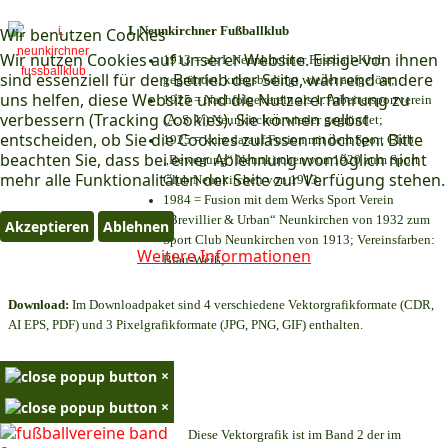
I. Neunkirchner Fußballklub
Wir benutzen Cookies
Wir nutzen Cookies auf unserer Website. Einige von ihnen
1913 = als I. Neunkirchner Fussball-Klub
sind essenziell für den Betrieb der Seite, während andere
gegründet, kriegsbedingt wieder aufgelöst;
uns helfen, diese Website und die Nutzererfahrung zu
1925 = Nachfolgeverein als 1. Arbeitersportverein
verbessern (Tracking Cookies). Sie können selbst
(A. S. V.) Neunkirchen wieder gegründet;
entscheiden, ob Sie die Cookies zulassen möchten. Bitte
1925 = kurz darauf Fusion mit dem Sport Club
beachten Sie, dass bei einer Ablehnung womöglich nicht
„Bewegung“ Neunkirchen von 1920 zum Sport
mehr alle Funktionalitäten der Seite zur Verfügung stehen.
Club Neunkirchen von 1913;
1984 = Fusion mit dem Werks Sport Verein
„Brevillier & Urban“ Neunkirchen von 1932 zum
Akzeptieren
Ablehnen
Sport Club Neunkirchen von 1913; Vereinsfarben:
Weitere Informationen
Blau-Weiß;
Download:
Im Downloadpaket sind 4 verschiedene Vektorgrafikformate (CDR,
AI EPS, PDF) und 3 Pixelgrafikformate (JPG, PNG, GIF) enthalten.
×
×
Diese Vektorgrafik ist im Band 2 der im