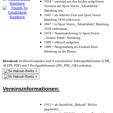
1934 = entstand aus den beiden aufgelösten
Vereinen der Sport Verein „Tabakfabrik“
Hainburg neu;
1945 = als Arbeiter Turn und Sport Verein
Hainburg 1934 reaktiviert;
1947 = in Sport Verein „Tabakfabrik“ Hainburg
1934 umbenannt;
1978 = Namensänderung in Sport Verein
„Austria-Tabak“ Hainburg;
1999 = offiziell aufgelöst;
1999 = Neugründung als Fussball Klub
Hainburg an der Donau;
Download:
Im Downloadpaket sind 4 verschiedene Vektorgrafikformate (CDR,
AI EPS, PDF) und 3 Pixelgrafikformate (JPG, PNG, GIF) enthalten.
×
×
Vereinsinformationen:
1912 = als Sportklub „Hakoah“ Bielitz
gegründet;