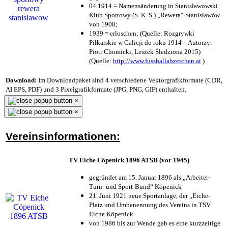
04.1914 = Namensänderung in Stanisławowski
Klub Sportowy (S. K. S.) „Rewera“ Stanisławów
von 1908;
1939 = erloschen; (Quelle: Rozgrywki
Piłkarskie w Galicji do roku 1914 – Autorzy:
Piotr Chomicki, Leszek Śledziona 2015)
(Quelle:
http://www.fussballabzeichen.at
)
Download:
Im Downloadpaket sind 4 verschiedene Vektorgrafikformate (CDR,
AI EPS, PDF) und 3 Pixelgrafikformate (JPG, PNG, GIF) enthalten.
×
×
Vereinsinformationen:
TV Eiche Cöpenick 1896 ATSB (vor 1945)
gegründet am 15. Januar 1896 als „Arbeiter-
Turn- und Sport-Bund“ Köpenick
21. Juni 1921 neue Sportanlage, der „Eiche-
Platz und Umbenennung des Vereins in TSV
Eiche Köpenick
von 1986 bis zur Wende gab es eine kurzzeitige