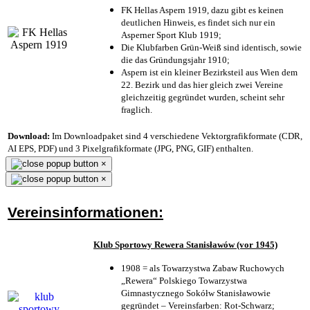
FK Hellas Aspern 1919, dazu gibt es keinen
deutlichen Hinweis, es findet sich nur ein
Asperner Sport Klub 1919
;
Die Klubfarben Grün-Weiß sind identisch, sowie
die das Gründungsjahr 1910
;
Aspern ist ein kleiner Bezirksteil aus Wien dem
22. Bezirk und das hier gleich zwei Vereine
gleichzeitig gegründet wurden, scheint sehr
fraglich.
Download:
Im Downloadpaket sind 4 verschiedene Vektorgrafikformate (CDR,
AI EPS, PDF) und 3 Pixelgrafikformate (JPG, PNG, GIF) enthalten.
×
×
Vereinsinformationen:
Klub Sportowy Rewera Stanisławów (vor 1945)
1908 = als Towarzystwa Zabaw Ruchowych
„Rewera“ Polskiego Towarzystwa
Gimnastycznego Sokółw Stanisławowie
gegründet – Vereinsfarben: Rot-Schwarz;