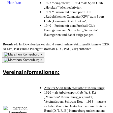
1927 = eingestellt; – 1934 = als Sport Club
„Horekan“ Wien reaktiviert;
1939 = Fusion mit dem Sport Club
„Rudolfsheimer Germania (XIV)“ zum Sport
Club „Germania XIV-Horekan“;
1940 = Fusion mit dem Fussball Club
Baumgarten zum Sportclub „Germania“
Baumgarten und dabei aufgegangen
Download:
Im Downloadpaket sind 4 verschiedene Vektorgrafikformate (CDR,
AI EPS, PDF) und 3 Pixelgrafikformate (JPG, PNG, GIF) enthalten.
×
×
Vereinsinformationen:
Arbeiter Sport Klub "Marathon" Korneuburg
1926 = als Arbeitersportklub (A. S. K.)
„Marathon“ Korneuburg gegründet;
Vereinsfarben: Schwarz-Rot; – 1938 = musste
sich der Verein in Deutscher Turn und Reichs
Bund (D. T. R. B.) Korneuburg umbenennen;