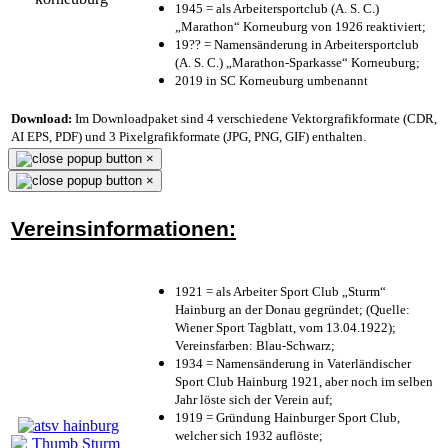
1945 = als Arbeitersportclub (A. S. C.)
„Marathon“ Korneuburg von 1926 reaktiviert;
19?? = Namensänderung in Arbeitersportclub
(A. S. C.) „Marathon-Sparkasse“ Korneuburg;
2019 in SC Korneuburg umbenannt
Download:
Im Downloadpaket sind 4 verschiedene Vektorgrafikformate (CDR,
AI EPS, PDF) und 3 Pixelgrafikformate (JPG, PNG, GIF) enthalten.
×
×
Vereinsinformationen:
1921 = als Arbeiter Sport Club „Sturm“
Hainburg an der Donau gegründet; (Quelle:
Wiener Sport Tagblatt, vom 13.04.1922);
Vereinsfarben: Blau-Schwarz;
1934 = Namensänderung in Vaterländischer
Sport Club Hainburg 1921, aber noch im selben
Jahr löste sich der Verein auf;
1919 = Gründung Hainburger Sport Club,
welcher sich 1932 auflöste;