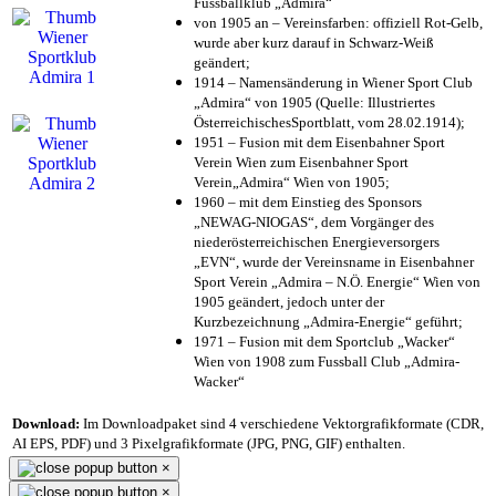
Fussballklub „Admira“
von 1905 an – Vereinsfarben: offiziell Rot-Gelb,
wurde aber kurz darauf in Schwarz-Weiß
geändert;
1914 – Namensänderung in Wiener Sport Club
„Admira“ von 1905 (Quelle: Illustriertes
ÖsterreichischesSportblatt, vom 28.02.1914);
1951 – Fusion mit dem Eisenbahner Sport
Verein Wien zum Eisenbahner Sport
Verein„Admira“ Wien von 1905;
1960 – mit dem Einstieg des Sponsors
„NEWAG-NIOGAS“, dem Vorgänger des
niederösterreichischen Energieversorgers
„EVN“, wurde der Vereinsname in Eisenbahner
Sport Verein „Admira – N.Ö. Energie“ Wien von
1905 geändert, jedoch unter der
Kurzbezeichnung „Admira-Energie“ geführt;
1971 – Fusion mit dem Sportclub „Wacker“
Wien von 1908 zum Fussball Club „Admira-
Wacker“
Download:
Im Downloadpaket sind 4 verschiedene Vektorgrafikformate (CDR,
AI EPS, PDF) und 3 Pixelgrafikformate (JPG, PNG, GIF) enthalten.
×
×