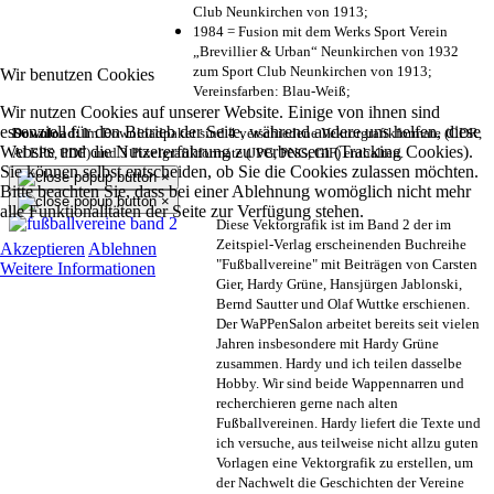
Club Neunkirchen von 1913;
1984 = Fusion mit dem Werks Sport Verein
„Brevillier & Urban“ Neunkirchen von 1932
zum Sport Club Neunkirchen von 1913;
Wir benutzen Cookies
Vereinsfarben: Blau-Weiß;
Wir nutzen Cookies auf unserer Website. Einige von ihnen sind
essenziell für den Betrieb der Seite, während andere uns helfen, diese
Download:
Im Downloadpaket sind 4 verschiedene Vektorgrafikformate (CDR,
Website und die Nutzererfahrung zu verbessern (Tracking Cookies).
AI EPS, PDF) und 3 Pixelgrafikformate (JPG, PNG, GIF) enthalten.
Sie können selbst entscheiden, ob Sie die Cookies zulassen möchten.
×
Bitte beachten Sie, dass bei einer Ablehnung womöglich nicht mehr
×
alle Funktionalitäten der Seite zur Verfügung stehen.
Diese Vektorgrafik ist im Band 2 der im
Zeitspiel-Verlag erscheinenden Buchreihe
Akzeptieren
Ablehnen
"Fußballvereine" mit Beiträgen von Carsten
Weitere Informationen
Gier, Hardy Grüne, Hansjürgen Jablonski,
Bernd Sautter und Olaf Wuttke erschienen.
Der WaPPenSalon arbeitet bereits seit vielen
Jahren insbesondere mit Hardy Grüne
zusammen. Hardy und ich teilen dasselbe
Hobby. Wir sind beide Wappennarren und
recherchieren gerne nach alten
Fußballvereinen. Hardy liefert die Texte und
ich versuche, aus teilweise nicht allzu guten
Vorlagen eine Vektorgrafik zu erstellen, um
der Nachwelt die Geschichten der Vereine