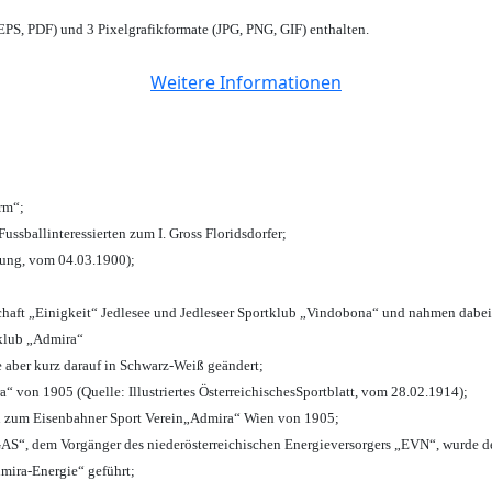
PS, PDF) und 3 Pixelgrafikformate (JPG, PNG, GIF) enthalten.
Weitere Informationen
urm“;
Fussballinteressierten zum I. Gross Floridsdorfer
;
tung, vom 04.03.1900);
chaft „Einigkeit“ Jedlesee und Jedleseer Sportklub „Vindobona“ und nahmen dabei
lklub „Admira“
e aber kurz darauf in Schwarz-Weiß geändert;
von 1905 (Quelle: Illustriertes ÖsterreichischesSportblatt, vom 28.02.1914);
n zum Eisenbahner Sport Verein„Admira“ Wien von 1905;
“, dem Vorgänger des niederösterreichischen Energieversorgers „EVN“, wurde de
mira-Energie“ geführt;