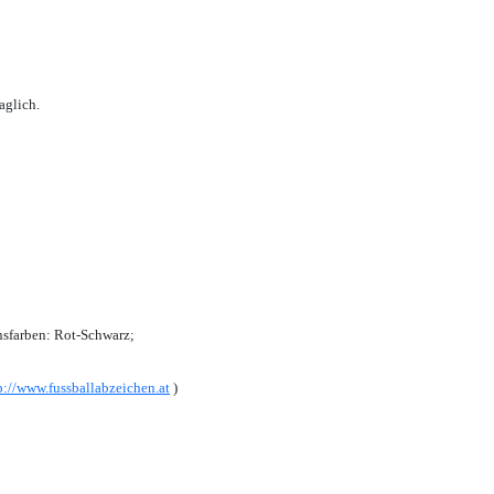
aglich.
sfarben: Rot-Schwarz;
p://www.fussballabzeichen.at
)