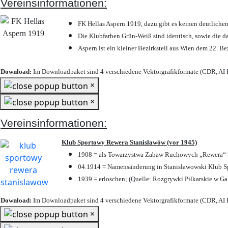
Vereinsinformationen:
FK Hellas Aspern 1919, dazu gibt es keinen deutlichen
Die Klubfarben Grün-Weiß sind identisch, sowie die 
Aspern ist ein kleiner Bezirksteil aus Wien dem 22. Be
Download:
Im Downloadpaket sind 4 verschiedene Vektorgrafikformate (CDR, AI E
×
×
Vereinsinformationen:
Klub Sportowy Rewera Stanisławów (vor 1945)
1908 = als Towarzystwa Zabaw Ruchowych „Rewera“ P
04.1914 = Namensänderung in Stanisławowski Klub Sp
1939 = erloschen; (Quelle: Rozgrywki Piłkarskie w Ga
Download:
Im Downloadpaket sind 4 verschiedene Vektorgrafikformate (CDR, AI E
×