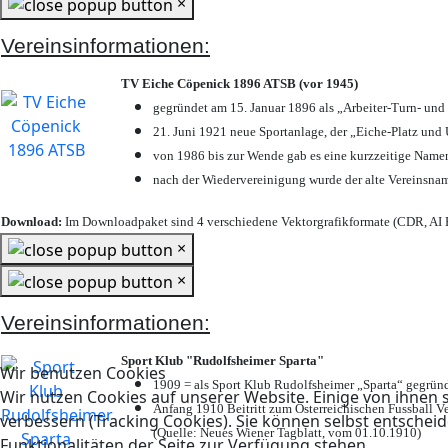
×
Vereinsinformationen:
TV Eiche Cöpenick 1896 ATSB (vor 1945)
gegründet am 15. Januar 1896 als „Arbeiter-Turn- un
21. Juni 1921 neue Sportanlage, der „Eiche-Platz u
von 1986 bis zur Wende gab es eine kurzzeitige Nam
nach der Wiedervereinigung wurde der alte Vereinsna
Download:
Im Downloadpaket sind 4 verschiedene Vektorgrafikformate (CDR, AI E
×
×
Vereinsinformationen:
Sport Klub "Rudolfsheimer Sparta"
Wir benutzen Cookies
1909 = als Sport Klub Rudolfsheimer „Sparta“ gegründ
Wir nutzen Cookies auf unserer Website. Einige von ihnen s
Anfang 1910 Beitritt zum Österreichischen Fussball Ve
verbessern (Tracking Cookies). Sie können selbst entscheid
(Quelle: Neues Wiener Tagblatt, vom 01.10.1910)
Funktionalitäten der Seite zur Verfügung stehen.