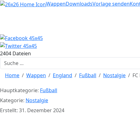
Home
Wappen
Downloads
Vorlage senden
Kon
2404 Dateien
Suchen
Home
Wappen
England
Fußball
Nostalgie
FC 
Hauptkategorie:
Fußball
Kategorie:
Nostalgie
Erstellt: 31. Dezember 2024