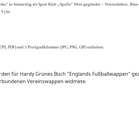
erke“ in Simmering als Sport Klub „Apollo“ Wien gegründet – Vereinsfarben: Blau
 V.) be
PS, PDF) und 3 Pixelgrafikformate (JPG, PNG, GIF) enthalten.
den für Hardy Grünes Buch "Englands Fußballwappen" geze
verbundenen Vereinswappen widmete.