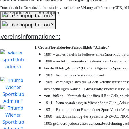
Download:
Im Downloadpaket sind 4 verschiedene Vektorgrafikformate (CDR, AI E
Akzeptieren
Ablehnen
×
×
Vereinsinformationen:
I. Gross Floridsdorfer Fussballklub "Admira"
1897 – gab es bereits in Jedlesee einen Sportklub „St
1899 – im Juli fusionierte sich dieser mit Donaufelder 
Fussballklub „Admira“ (Quelle: Allgemeine Sport Zei
1903 – löste sich der Verein wieder auf;
1905 – vereinigten sich die wilden Vereine Burschens
den ehemaligen Namen I. Gross Floridsdorfer Fussbal
von 1905 an – Vereinsfarben: offiziell Rot-Gelb, wurd
1914 – Namensänderung in Wiener Sport Club „Admira“ 
1951 – Fusion mit dem Eisenbahner Sport Verein Wie
1960 – mit dem Einstieg des Sponsors „NEWAG-NIOGAS
1905 geändert, jedoch unter der Kurzbezeichnung „Ad