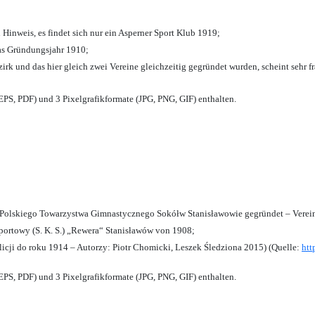
 Hinweis, es findet sich nur ein Asperner Sport Klub 1919
;
das Gründungsjahr 1910
;
zirk und das hier gleich zwei Vereine gleichzeitig gegründet wurden, scheint sehr fr
PS, PDF) und 3 Pixelgrafikformate (JPG, PNG, GIF) enthalten.
olskiego Towarzystwa Gimnastycznego Sokółw Stanisławowie gegründet – Verein
ortowy (S. K. S.) „Rewera“ Stanisławów von 1908;
licji do roku 1914 – Autorzy: Piotr Chomicki, Leszek Śledziona 2015) (Quelle:
htt
PS, PDF) und 3 Pixelgrafikformate (JPG, PNG, GIF) enthalten.