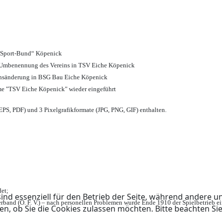
d Sport-Bund“ Köpenick
nd Umbenennung des Vereins in TSV Eiche Köpenick
ensänderung in BSG Bau Eiche Köpenick
me "TSV Eiche Köpenick" wieder eingeführt
PS, PDF) und 3 Pixelgrafikformate (JPG, PNG, GIF) enthalten.
et;
ind essenziell für den Betrieb der Seite, während andere u
rband (Ö. F. V.) – nach personellen Problemen wurde Ende 1910 der Spielbetrieb e
en, ob Sie die Cookies zulassen möchten. Bitte beachten Si