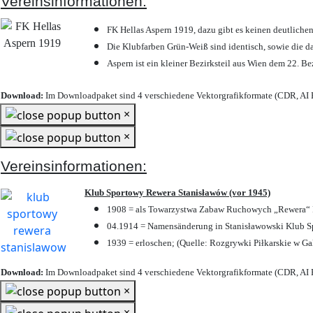
Vereinsinformationen:
FK Hellas Aspern 1919, dazu gibt es keinen deutlichen
Die Klubfarben Grün-Weiß sind identisch, sowie die 
Aspern ist ein kleiner Bezirksteil aus Wien dem 22. Be
Download:
Im Downloadpaket sind 4 verschiedene Vektorgrafikformate (CDR, AI E
×
×
Vereinsinformationen:
Klub Sportowy Rewera Stanisławów (vor 1945)
1908 = als Towarzystwa Zabaw Ruchowych „Rewera“ P
04.1914 = Namensänderung in Stanisławowski Klub Sp
1939 = erloschen; (Quelle: Rozgrywki Piłkarskie w Ga
Download:
Im Downloadpaket sind 4 verschiedene Vektorgrafikformate (CDR, AI E
×
×