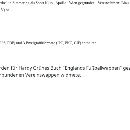
erke“ in Simmering als Sport Klub „Apollo“ Wien gegründet – Vereinsfarben: Blau
 V.) be
PS, PDF) und 3 Pixelgrafikformate (JPG, PNG, GIF) enthalten.
den für Hardy Grünes Buch "Englands Fußballwappen" geze
verbundenen Vereinswappen widmete.