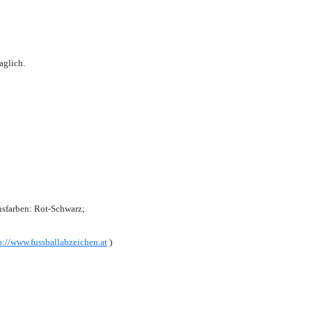
aglich.
sfarben: Rot-Schwarz;
p://www.fussballabzeichen.at
)