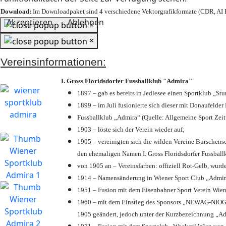
Download:
Im Downloadpaket sind 4 verschiedene Vektorgrafikformate (CDR, AI E
Akzeptieren
Ablehnen
×
×
Vereinsinformationen:
I. Gross Floridsdorfer Fussballklub "Admira"
1897 – gab es bereits in Jedlesee einen Sportklub „St
1899 – im Juli fusionierte sich dieser mit Donaufelder 
Fussballklub „Admira“ (Quelle: Allgemeine Sport Zei
1903 – löste sich der Verein wieder auf;
1905 – vereinigten sich die wilden Vereine Burschens
den ehemaligen Namen I. Gross Floridsdorfer Fussbal
von 1905 an – Vereinsfarben: offiziell Rot-Gelb, wurd
1914 – Namensänderung in Wiener Sport Club „Admira“ 
1951 – Fusion mit dem Eisenbahner Sport Verein Wie
1960 – mit dem Einstieg des Sponsors „NEWAG-NIOGAS
1905 geändert, jedoch unter der Kurzbezeichnung „Ad