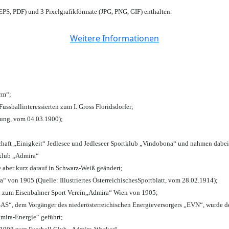
PS, PDF) und 3 Pixelgrafikformate (JPG, PNG, GIF) enthalten.
Weitere Informationen
urm“;
Fussballinteressierten zum I. Gross Floridsdorfer
;
tung, vom 04.03.1900);
chaft „Einigkeit“ Jedlesee und Jedleseer Sportklub „Vindobona“ und nahmen dabei
lklub „Admira“
e aber kurz darauf in Schwarz-Weiß geändert;
von 1905 (Quelle: Illustriertes ÖsterreichischesSportblatt, vom 28.02.1914);
n zum Eisenbahner Sport Verein„Admira“ Wien von 1905;
“, dem Vorgänger des niederösterreichischen Energieversorgers „EVN“, wurde de
mira-Energie“ geführt;