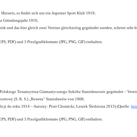
 Hinweis, es findet sich nur ein Asperner Sport Klub 1919
;
das Gründungsjahr 1910
;
zirk und das hier gleich zwei Vereine gleichzeitig gegründet wurden, scheint sehr fr
PS, PDF) und 3 Pixelgrafikformate (JPG, PNG, GIF) enthalten.
olskiego Towarzystwa Gimnastycznego Sokółw Stanisławowie gegründet – Verein
ortowy (S. K. S.) „Rewera“ Stanisławów von 1908;
licji do roku 1914 – Autorzy: Piotr Chomicki, Leszek Śledziona 2015) (Quelle:
htt
PS, PDF) und 3 Pixelgrafikformate (JPG, PNG, GIF) enthalten.