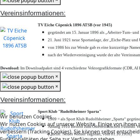
Vereinsinformationen:
TV Eiche Cöpenick 1896 ATSB (vor 1945)
gegründet am 15. Januar 1896 als „Arbeiter-Turn- un
21. Juni 1921 neue Sportanlage, der „Eiche-Platz u
von 1986 bis zur Wende gab es eine kurzzeitige Nam
nach der Wiedervereinigung wurde der alte Vereinsna
Download:
Im Downloadpaket sind 4 verschiedene Vektorgrafikformate (CDR, AI E
×
×
Vereinsinformationen:
Sport Klub "Rudolfsheimer Sparta"
Wir benutzen Cookies
1909 = als Sport Klub Rudolfsheimer „Sparta“ gegründ
Wir nutzen Cookies auf unserer Website. Einige von ihnen s
Anfang 1910 Beitritt zum Österreichischen Fussball Ve
verbessern (Tracking Cookies). Sie können selbst entscheid
(Quelle: Neues Wiener Tagblatt, vom 01.10.1910)
Funktionalitäten der Seite zur Verfügung stehen.