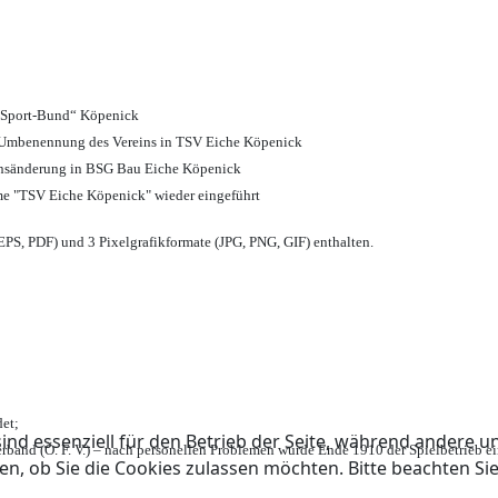
d Sport-Bund“ Köpenick
nd Umbenennung des Vereins in TSV Eiche Köpenick
ensänderung in BSG Bau Eiche Köpenick
me "TSV Eiche Köpenick" wieder eingeführt
PS, PDF) und 3 Pixelgrafikformate (JPG, PNG, GIF) enthalten.
et;
ind essenziell für den Betrieb der Seite, während andere u
rband (Ö. F. V.) – nach personellen Problemen wurde Ende 1910 der Spielbetrieb e
en, ob Sie die Cookies zulassen möchten. Bitte beachten Si