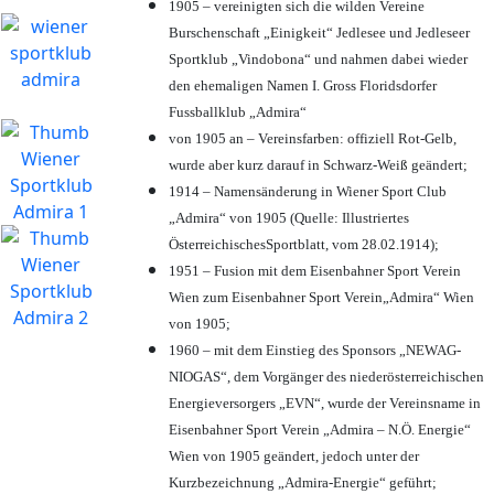
1905 – vereinigten sich die wilden Vereine
Burschenschaft „Einigkeit“ Jedlesee und Jedleseer
Sportklub „Vindobona“ und nahmen dabei wieder
den ehemaligen Namen I. Gross Floridsdorfer
Fussballklub „Admira“
von 1905 an – Vereinsfarben: offiziell Rot-Gelb,
wurde aber kurz darauf in Schwarz-Weiß geändert;
1914 – Namensänderung in Wiener Sport Club
„Admira“ von 1905 (Quelle: Illustriertes
ÖsterreichischesSportblatt, vom 28.02.1914);
1951 – Fusion mit dem Eisenbahner Sport Verein
Wien zum Eisenbahner Sport Verein„Admira“ Wien
von 1905;
1960 – mit dem Einstieg des Sponsors „NEWAG-
NIOGAS“, dem Vorgänger des niederösterreichischen
Energieversorgers „EVN“, wurde der Vereinsname in
Eisenbahner Sport Verein „Admira – N.Ö. Energie“
Wien von 1905 geändert, jedoch unter der
Kurzbezeichnung „Admira-Energie“ geführt;