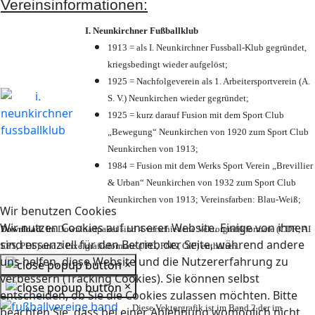
Vereinsinformationen:
I. Neunkirchner Fußballklub
1913 = als I. Neunkirchner Fussball-Klub gegründet,
kriegsbedingt wieder aufgelöst;
1925 = Nachfolgeverein als 1. Arbeitersportverein (A.
S. V.) Neunkirchen wieder gegründet;
1925 = kurz darauf Fusion mit dem Sport Club
„Bewegung“ Neunkirchen von 1920 zum Sport Club
Neunkirchen von 1913;
1984 = Fusion mit dem Werks Sport Verein „Brevillier
& Urban“ Neunkirchen von 1932 zum Sport Club
Neunkirchen von 1913; Vereinsfarben: Blau-Weiß;
Wir benutzen Cookies
Wir nutzen Cookies auf unserer Website. Einige von ihnen
Download:
Im Downloadpaket sind 4 verschiedene Vektorgrafikformate (CDR, AI
sind essenziell für den Betrieb der Seite, während andere
EPS, PDF) und 3 Pixelgrafikformate (JPG, PNG, GIF) enthalten.
uns helfen, diese Website und die Nutzererfahrung zu
×
verbessern (Tracking Cookies). Sie können selbst
×
entscheiden, ob Sie die Cookies zulassen möchten. Bitte
Diese Vektorgrafik ist im Band 2 der im
beachten Sie, dass bei einer Ablehnung womöglich nicht