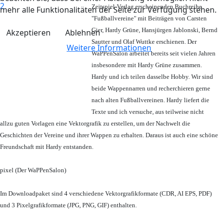
Zeitspiel-Verlag erscheinenden Buchreihe
mehr alle Funktionalitäten der Seite zur Verfügung stehen.
"Fußballvereine" mit Beiträgen von Carsten
Gier, Hardy Grüne, Hansjürgen Jablonski, Bernd
Akzeptieren
Ablehnen
Sautter und Olaf Wuttke erschienen. Der
Weitere Informationen
WaPPenSalon arbeitet bereits seit vielen Jahren
insbesondere mit Hardy Grüne zusammen.
Hardy und ich teilen dasselbe Hobby. Wir sind
beide Wappennarren und recherchieren gerne
nach alten Fußballvereinen. Hardy liefert die
Texte und ich versuche, aus teilweise nicht
allzu guten Vorlagen eine Vektorgrafik zu erstellen, um der Nachwelt die
Geschichten der Vereine und ihrer Wappen zu erhalten. Daraus ist auch eine schöne
Freundschaft mit Hardy entstanden.
pixel (Der WaPPenSalon)
Im Downloadpaket sind 4 verschiedene Vektorgrafikformate (CDR, AI EPS, PDF)
und 3 Pixelgrafikformate (JPG, PNG, GIF) enthalten.