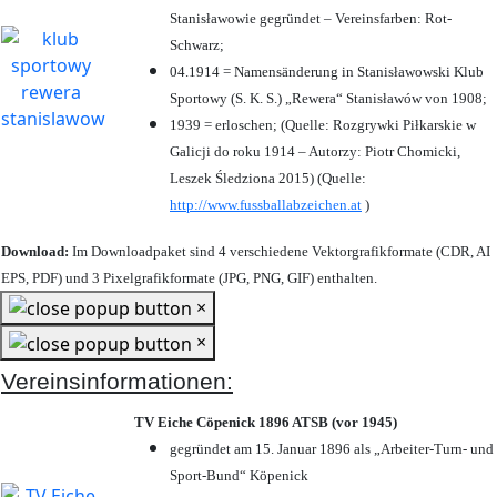
Stanisławowie gegründet – Vereinsfarben: Rot-
Schwarz;
04.1914 = Namensänderung in Stanisławowski Klub
Sportowy (S. K. S.) „Rewera“ Stanisławów von 1908;
1939 = erloschen; (Quelle: Rozgrywki Piłkarskie w
Galicji do roku 1914 – Autorzy: Piotr Chomicki,
Leszek Śledziona 2015) (Quelle:
http://www.fussballabzeichen.at
)
Download:
Im Downloadpaket sind 4 verschiedene Vektorgrafikformate (CDR, AI
EPS, PDF) und 3 Pixelgrafikformate (JPG, PNG, GIF) enthalten.
×
×
Vereinsinformationen:
TV Eiche Cöpenick 1896 ATSB (vor 1945)
gegründet am 15. Januar 1896 als „Arbeiter-Turn- und
Sport-Bund“ Köpenick