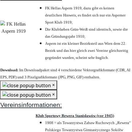
FK Hellas Aspern 1919, dazu gibt es keinen
deutlichen Hinweis, es findet sich nur ein Asperner
Sport Klub 1919
;
Die Klubfarben Grün-Weiß sind identisch, sowie die
das Gründungsjahr 1910
;
Aspern ist ein kleiner Bezirksteil aus Wien dem 22.
Bezirk und das hier gleich zwei Vereine gleichzeitig
gegründet wurden, scheint sehr fraglich.
Download:
Im Downloadpaket sind 4 verschiedene Vektorgrafikformate (CDR, AI
EPS, PDF) und 3 Pixelgrafikformate (JPG, PNG, GIF) enthalten.
×
×
Vereinsinformationen:
Klub Sportowy Rewera Stanisławów (vor 1945)
1908 = als Towarzystwa Zabaw Ruchowych „Rewera“
Polskiego Towarzystwa Gimnastycznego Sokółw