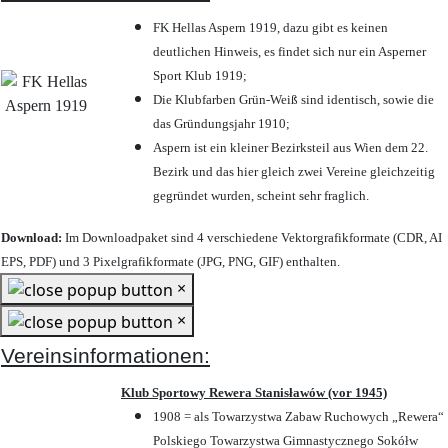
FK Hellas Aspern 1919, dazu gibt es keinen
deutlichen Hinweis, es findet sich nur ein Asperner
Sport Klub 1919
;
Die Klubfarben Grün-Weiß sind identisch, sowie die
das Gründungsjahr 1910
;
Aspern ist ein kleiner Bezirksteil aus Wien dem 22.
Bezirk und das hier gleich zwei Vereine gleichzeitig
gegründet wurden, scheint sehr fraglich.
Download:
Im Downloadpaket sind 4 verschiedene Vektorgrafikformate (CDR, AI
EPS, PDF) und 3 Pixelgrafikformate (JPG, PNG, GIF) enthalten.
×
×
Vereinsinformationen:
Klub Sportowy Rewera Stanisławów (vor 1945)
1908 = als Towarzystwa Zabaw Ruchowych „Rewera“
Polskiego Towarzystwa Gimnastycznego Sokółw