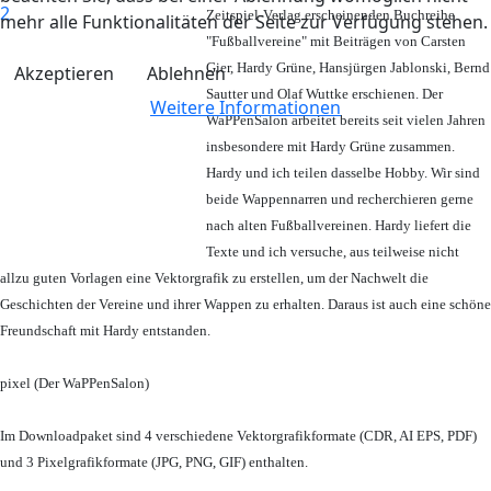
Zeitspiel-Verlag erscheinenden Buchreihe
mehr alle Funktionalitäten der Seite zur Verfügung stehen.
"Fußballvereine" mit Beiträgen von Carsten
Gier, Hardy Grüne, Hansjürgen Jablonski, Bernd
Akzeptieren
Ablehnen
Sautter und Olaf Wuttke erschienen. Der
Weitere Informationen
WaPPenSalon arbeitet bereits seit vielen Jahren
insbesondere mit Hardy Grüne zusammen.
Hardy und ich teilen dasselbe Hobby. Wir sind
beide Wappennarren und recherchieren gerne
nach alten Fußballvereinen. Hardy liefert die
Texte und ich versuche, aus teilweise nicht
allzu guten Vorlagen eine Vektorgrafik zu erstellen, um der Nachwelt die
Geschichten der Vereine und ihrer Wappen zu erhalten. Daraus ist auch eine schöne
Freundschaft mit Hardy entstanden.
pixel (Der WaPPenSalon)
Im Downloadpaket sind 4 verschiedene Vektorgrafikformate (CDR, AI EPS, PDF)
und 3 Pixelgrafikformate (JPG, PNG, GIF) enthalten.