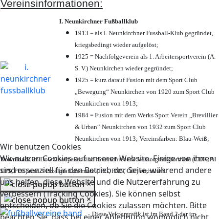
Vereinsinformationen:
I. Neunkirchner Fußballklub
1913 = als I. Neunkirchner Fussball-Klub gegründet,
kriegsbedingt wieder aufgelöst;
1925 = Nachfolgeverein als 1. Arbeitersportverein (A.
S. V.) Neunkirchen wieder gegründet;
1925 = kurz darauf Fusion mit dem Sport Club
„Bewegung“ Neunkirchen von 1920 zum Sport Club
Neunkirchen von 1913;
1984 = Fusion mit dem Werks Sport Verein „Brevillier
& Urban“ Neunkirchen von 1932 zum Sport Club
Neunkirchen von 1913; Vereinsfarben: Blau-Weiß;
Wir benutzen Cookies
Wir nutzen Cookies auf unserer Website. Einige von ihnen
Download:
Im Downloadpaket sind 4 verschiedene Vektorgrafikformate (CDR, AI
sind essenziell für den Betrieb der Seite, während andere
EPS, PDF) und 3 Pixelgrafikformate (JPG, PNG, GIF) enthalten.
uns helfen, diese Website und die Nutzererfahrung zu
×
verbessern (Tracking Cookies). Sie können selbst
×
entscheiden, ob Sie die Cookies zulassen möchten. Bitte
Diese Vektorgrafik ist im Band 2 der im
beachten Sie, dass bei einer Ablehnung womöglich nicht