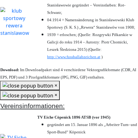
Stanisławowie gegründet – Vereinsfarben: Rot-
Schwarz;
04.1914 = Namensänderung in Stanisławowski Klub
Sportowy (S. K. S.) „Rewera“ Stanisławów von 1908;
1939 = erloschen; (Quelle: Rozgrywki Piłkarskie w
Galicji do roku 1914 – Autorzy: Piotr Chomicki,
Leszek Śledziona 2015) (Quelle:
http://www.fussballabzeichen.at
)
Download:
Im Downloadpaket sind 4 verschiedene Vektorgrafikformate (CDR, AI
EPS, PDF) und 3 Pixelgrafikformate (JPG, PNG, GIF) enthalten.
×
×
Vereinsinformationen:
TV Eiche Cöpenick 1896 ATSB (vor 1945)
gegründet am 15. Januar 1896 als „Arbeiter-Turn- und
Sport-Bund“ Köpenick