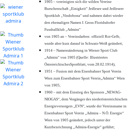
1905 – vereinigten sich die wilden Vereine
Burschenschaft „Einigkeit“ Jedlesee und Jedleseer
Sportklub „Vindobona“ und nahmen dabei wieder
den ehemaligen Namen I. Gross Floridsdorfer
Fussballklub „Admira“
von 1905 an – Vereinsfarben: offiziell Rot-Gelb,
wurde aber kurz darauf in Schwarz-Weiß geändert;
1914 – Namensänderung in Wiener Sport Club
„Admira“ von 1905 (Quelle: Illustriertes
ÖsterreichischesSportblatt, vom 28.02.1914);
1951 – Fusion mit dem Eisenbahner Sport Verein
Wien zum Eisenbahner Sport Verein„Admira“ Wien
von 1905;
1960 – mit dem Einstieg des Sponsors „NEWAG-
NIOGAS“, dem Vorgänger des niederösterreichischen
Energieversorgers „EVN“, wurde der Vereinsname in
Eisenbahner Sport Verein „Admira – N.Ö. Energie“
Wien von 1905 geändert, jedoch unter der
Kurzbezeichnung „Admira-Energie“ geführt;