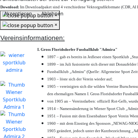
Download:
Im Downloadpaket sind 4 verschiedene Vektorgrafikformate (CDR, AI E
Akzeptieren
Ablehnen
×
×
Vereinsinformationen:
I. Gross Floridsdorfer Fussballklub "Admira"
1897 – gab es bereits in Jedlesee einen Sportklub „St
1899 – im Juli fusionierte sich dieser mit Donaufelder 
Fussballklub „Admira“ (Quelle: Allgemeine Sport Zei
1903 – löste sich der Verein wieder auf;
1905 – vereinigten sich die wilden Vereine Burschens
den ehemaligen Namen I. Gross Floridsdorfer Fussbal
von 1905 an – Vereinsfarben: offiziell Rot-Gelb, wurd
1914 – Namensänderung in Wiener Sport Club „Admira“ 
1951 – Fusion mit dem Eisenbahner Sport Verein Wie
1960 – mit dem Einstieg des Sponsors „NEWAG-NIOGAS
1905 geändert, jedoch unter der Kurzbezeichnung „Ad