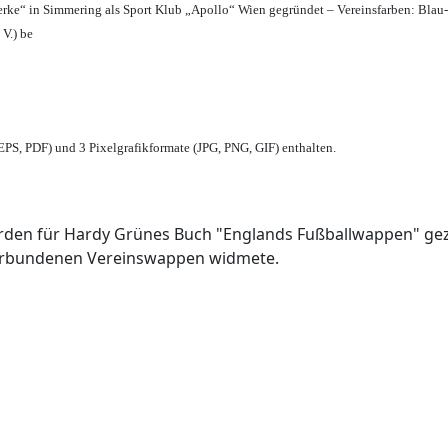
erke“ in Simmering als Sport Klub „Apollo“ Wien gegründet – Vereinsfarben: Blau
 V.) be
PS, PDF) und 3 Pixelgrafikformate (JPG, PNG, GIF) enthalten.
den für Hardy Grünes Buch "Englands Fußballwappen" geze
verbundenen Vereinswappen widmete.