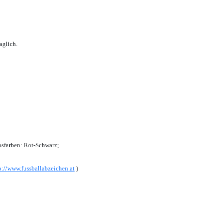
aglich.
sfarben: Rot-Schwarz;
p://www.fussballabzeichen.at
)