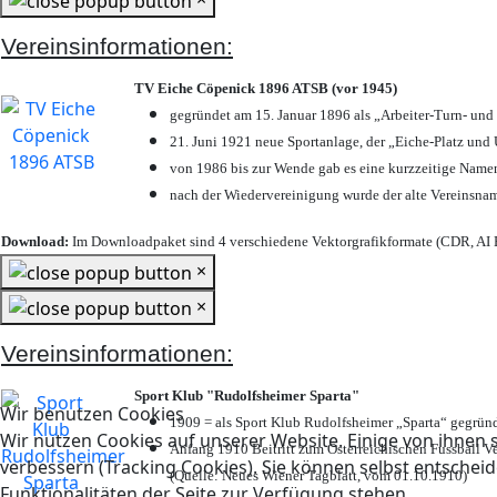
Vereinsinformationen:
TV Eiche Cöpenick 1896 ATSB (vor 1945)
gegründet am 15. Januar 1896 als „Arbeiter-Turn- un
21. Juni 1921 neue Sportanlage, der „Eiche-Platz u
von 1986 bis zur Wende gab es eine kurzzeitige Nam
nach der Wiedervereinigung wurde der alte Vereinsna
Download:
Im Downloadpaket sind 4 verschiedene Vektorgrafikformate (CDR, AI E
×
×
Vereinsinformationen:
Sport Klub "Rudolfsheimer Sparta"
Wir benutzen Cookies
1909 = als Sport Klub Rudolfsheimer „Sparta“ gegründ
Wir nutzen Cookies auf unserer Website. Einige von ihnen s
Anfang 1910 Beitritt zum Österreichischen Fussball Ve
verbessern (Tracking Cookies). Sie können selbst entscheid
(Quelle: Neues Wiener Tagblatt, vom 01.10.1910)
Funktionalitäten der Seite zur Verfügung stehen.