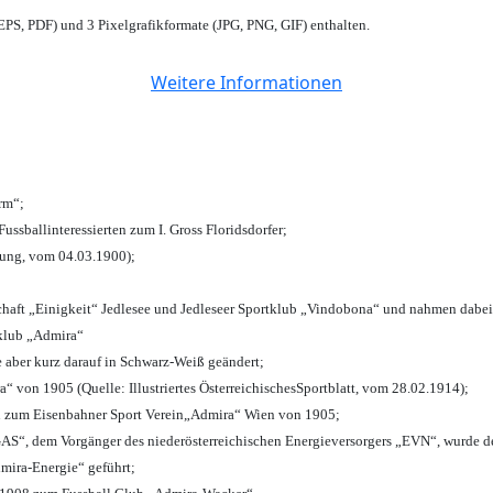
PS, PDF) und 3 Pixelgrafikformate (JPG, PNG, GIF) enthalten.
Weitere Informationen
urm“;
Fussballinteressierten zum I. Gross Floridsdorfer
;
tung, vom 04.03.1900);
chaft „Einigkeit“ Jedlesee und Jedleseer Sportklub „Vindobona“ und nahmen dabei
lklub „Admira“
e aber kurz darauf in Schwarz-Weiß geändert;
von 1905 (Quelle: Illustriertes ÖsterreichischesSportblatt, vom 28.02.1914);
n zum Eisenbahner Sport Verein„Admira“ Wien von 1905;
“, dem Vorgänger des niederösterreichischen Energieversorgers „EVN“, wurde de
mira-Energie“ geführt;