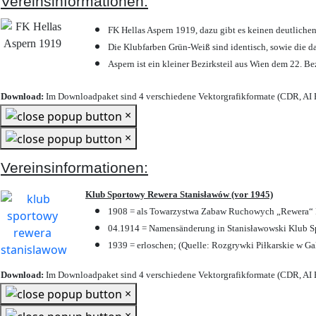
Vereinsinformationen:
FK Hellas Aspern 1919, dazu gibt es keinen deutlichen
Die Klubfarben Grün-Weiß sind identisch, sowie die 
Aspern ist ein kleiner Bezirksteil aus Wien dem 22. Be
Download:
Im Downloadpaket sind 4 verschiedene Vektorgrafikformate (CDR, AI E
×
×
Vereinsinformationen:
Klub Sportowy Rewera Stanisławów (vor 1945)
1908 = als Towarzystwa Zabaw Ruchowych „Rewera“ P
04.1914 = Namensänderung in Stanisławowski Klub Sp
1939 = erloschen; (Quelle: Rozgrywki Piłkarskie w Ga
Download:
Im Downloadpaket sind 4 verschiedene Vektorgrafikformate (CDR, AI E
×
×