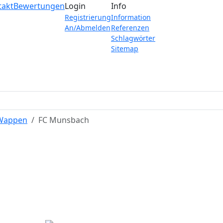
takt
Bewertungen
Login
Info
Registrierung
Information
An/Abmelden
Referenzen
Schlagwörter
Sitemap
 Wappen
FC Munsbach
FC Munsbach