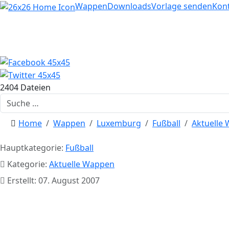
Home
Wappen
Downloads
Vorlage senden
Kon
2404 Dateien
Suchen
Home
Wappen
Luxemburg
Fußball
Aktuelle
Hauptkategorie:
Fußball
Kategorie:
Aktuelle Wappen
Erstellt: 07. August 2007