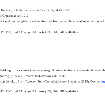
 Hinweis, es findet sich nur ein Asperner Sport Klub 1919
;
das Gründungsjahr 1910
;
zirk und das hier gleich zwei Vereine gleichzeitig gegründet wurden, scheint sehr fr
PS, PDF) und 3 Pixelgrafikformate (JPG, PNG, GIF) enthalten.
olskiego Towarzystwa Gimnastycznego Sokółw Stanisławowie gegründet – Verein
ortowy (S. K. S.) „Rewera“ Stanisławów von 1908;
licji do roku 1914 – Autorzy: Piotr Chomicki, Leszek Śledziona 2015) (Quelle:
htt
PS, PDF) und 3 Pixelgrafikformate (JPG, PNG, GIF) enthalten.