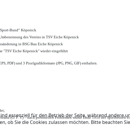
d Sport-Bund“ Köpenick
nd Umbenennung des Vereins in TSV Eiche Köpenick
ensänderung in BSG Bau Eiche Köpenick
me "TSV Eiche Köpenick" wieder eingeführt
PS, PDF) und 3 Pixelgrafikformate (JPG, PNG, GIF) enthalten.
et;
ind essenziell für den Betrieb der Seite, während andere u
rband (Ö. F. V.) – nach personellen Problemen wurde Ende 1910 der Spielbetrieb e
en, ob Sie die Cookies zulassen möchten. Bitte beachten Si