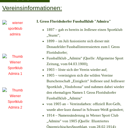
Vereinsinformationen:
I. Gross Floridsdorfer Fussballklub "Admira"
1897 – gab es bereits in Jedlesee einen Sportklub
„Sturm“;
1899 – im Juli fusionierte sich dieser mit
Donaufelder Fussballinteressierten zum I. Gross
Floridsdorfer
;
Fussballklub „Admira“ (Quelle: Allgemeine Sport
Zeitung, vom 04.03.1900);
1903 – löste sich der Verein wieder auf;
1905 – vereinigten sich die wilden Vereine
Burschenschaft „Einigkeit“ Jedlesee und Jedleseer
Sportklub „Vindobona“ und nahmen dabei wieder
den ehemaligen Namen I. Gross Floridsdorfer
Fussballklub „Admira“
von 1905 an – Vereinsfarben: offiziell Rot-Gelb,
wurde aber kurz darauf in Schwarz-Weiß geändert;
1914 – Namensänderung in Wiener Sport Club
„Admira“ von 1905 (Quelle: Illustriertes
ÖsterreichischesSportblatt, vom 28.02.1914);