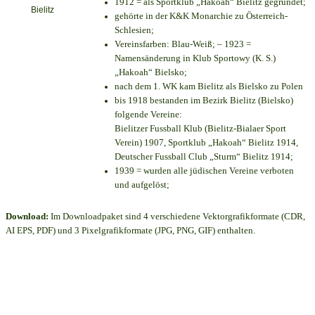
1912 = als Sportklub „Hakoah“ Bielitz gegründet;
gehörte in der K&K Monarchie zu Österreich-
Schlesien;
Vereinsfarben: Blau-Weiß; – 1923 =
Namensänderung in Klub Sportowy (K. S.)
„Hakoah“ Bielsko;
nach dem 1. WK kam Bielitz als Bielsko zu Polen
bis 1918 bestanden im Bezirk Bielitz (Bielsko)
folgende Vereine:
Bielitzer Fussball Klub (Bielitz-Bialaer Sport
Verein) 1907, Sportklub „Hakoah“ Bielitz 1914,
Deutscher Fussball Club „Sturm“ Bielitz 1914;
1939 = wurden alle jüdischen Vereine verboten
und aufgelöst;
Download:
Im Downloadpaket sind 4 verschiedene Vektorgrafikformate (CDR,
AI EPS, PDF) und 3 Pixelgrafikformate (JPG, PNG, GIF) enthalten.