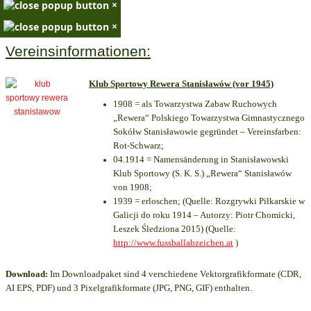
×
×
Vereinsinformationen:
Klub Sportowy Rewera Stanisławów (vor 1945)
1908 = als Towarzystwa Zabaw Ruchowych
„Rewera“ Polskiego Towarzystwa Gimnastycznego
Sokółw Stanisławowie gegründet – Vereinsfarben:
Rot-Schwarz;
04.1914 = Namensänderung in Stanisławowski
Klub Sportowy (S. K. S.) „Rewera“ Stanisławów
von 1908;
1939 = erloschen; (Quelle: Rozgrywki Piłkarskie w
Galicji do roku 1914 – Autorzy: Piotr Chomicki,
Leszek Śledziona 2015) (Quelle:
http://www.fussballabzeichen.at
)
Download:
Im Downloadpaket sind 4 verschiedene Vektorgrafikformate (CDR,
AI EPS, PDF) und 3 Pixelgrafikformate (JPG, PNG, GIF) enthalten.