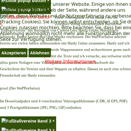
×
Wir nutzen Cookies auf unserer Website. Einige von ihnen 
×
essenziell für den Betrieb der Seite, während andere uns
helfen, diese Website und die Nutzererfahrung zu verbess
Diese Vektorgrafik ist im Band 2 der im
(Tracking Cookies). Sie können selbst entscheiden, ob Sie d
Zeitspiel-Verlag erscheinenden Buchreihe
Cookies zulassen möchten. Bitte beachten Sie, dass bei ein
"Fußballvereine" mit Beiträgen von Carsten Gier, Hardy Grüne, Hansjürgen
Ablehnung womöglich nicht mehr alle Funktionalitäten der
Jablonski, Bernd Sautter und Olaf Wuttke erschienen. Der WaPPenSalon arbeitet
Seite zur Verfügung stehen.
bereits seit vielen Jahren insbesondere mit Hardy Grüne zusammen. Hardy und ich
teilen dasselbe Hobby. Wir sind beide Wappennarren und recherchieren gerne nach
Akzeptieren
Ablehnen
alten Fußballvereinen. Hardy liefert die Texte und ich versuche, aus teilweise nicht
Weitere Informationen
allzu guten Vorlagen eine Vektorgrafik zu erstellen, um der Nachwelt die
Geschichten der Vereine und ihrer Wappen zu erhalten. Daraus ist auch eine schöne
Freundschaft mit Hardy entstanden.
pixel (Der WaPPenSalon)
Im Downloadpaket sind 4 verschiedene Vektorgrafikformate (CDR, AI EPS, PDF)
und 3 Pixelgrafikformate (JPG, PNG, GIF) enthalten.
×
×