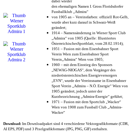
dabei wieder
den ehemaligen Namen I. Gross Floridsdorfer
Fussballklub „Admira“
von 1905 an – Vereinsfarben: offiziell Rot-Gelb,
wurde aber kurz darauf in Schwarz-Weiß
geändert;
1914 – Namensänderung in Wiener Sport Club
„Admira“ von 1905 (Quelle: Illustriertes
ÖsterreichischesSportblatt, vom 28.02.1914);
1951 – Fusion mit dem Eisenbahner Sport
Verein Wien zum Eisenbahner Sport
Verein„Admira“ Wien von 1905;
1960 – mit dem Einstieg des Sponsors
„NEWAG-NIOGAS“, dem Vorgänger des
niederösterreichischen Energieversorgers
„EVN“, wurde der Vereinsname in Eisenbahner
Sport Verein „Admira – N.Ö. Energie“ Wien von
1905 geändert, jedoch unter der
Kurzbezeichnung „Admira-Energie“ geführt;
1971 – Fusion mit dem Sportclub „Wacker“
Wien von 1908 zum Fussball Club „Admira-
Wacker“
Download:
Im Downloadpaket sind 4 verschiedene Vektorgrafikformate (CDR,
AI EPS, PDF) und 3 Pixelgrafikformate (JPG, PNG, GIF) enthalten.