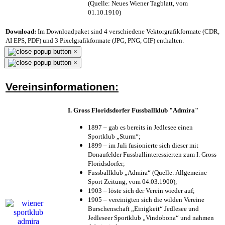
(Quelle: Neues Wiener Tagblatt, vom
01.10.1910)
Download:
Im Downloadpaket sind 4 verschiedene Vektorgrafikformate (CDR,
AI EPS, PDF) und 3 Pixelgrafikformate (JPG, PNG, GIF) enthalten.
×
×
Vereinsinformationen:
I. Gross Floridsdorfer Fussballklub "Admira"
1897 – gab es bereits in Jedlesee einen
Sportklub „Sturm“;
1899 – im Juli fusionierte sich dieser mit
Donaufelder Fussballinteressierten zum I. Gross
Floridsdorfer
;
Fussballklub „Admira“ (Quelle: Allgemeine
Sport Zeitung, vom 04.03.1900);
1903 – löste sich der Verein wieder auf;
1905 – vereinigten sich die wilden Vereine
Burschenschaft „Einigkeit“ Jedlesee und
Jedleseer Sportklub „Vindobona“ und nahmen