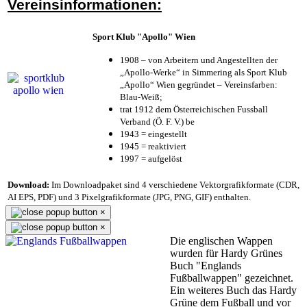
Vereinsinformationen:
Sport Klub "Apollo" Wien
1908 – von Arbeitern und Angestellten der
„Apollo-Werke“ in Simmering als Sport Klub
„Apollo“ Wien gegründet – Vereinsfarben:
Blau-Weiß;
trat 1912 dem Österreichischen Fussball
Verband (Ö. F. V.) be
1943 = eingestellt
1945 = reaktiviert
1997 = aufgelöst
Download:
Im Downloadpaket sind 4 verschiedene Vektorgrafikformate (CDR,
AI EPS, PDF) und 3 Pixelgrafikformate (JPG, PNG, GIF) enthalten.
×
×
Die englischen Wappen
wurden für Hardy Grünes
Buch "Englands
Fußballwappen" gezeichnet.
Ein weiteres Buch das Hardy
Grüne dem Fußball und vor