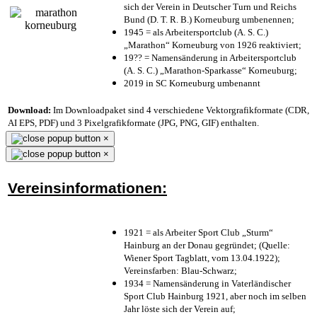
sich der Verein in Deutscher Turn und Reichs
Bund (D. T. R. B.) Korneuburg umbenennen;
1945 = als Arbeitersportclub (A. S. C.)
„Marathon“ Korneuburg von 1926 reaktiviert;
19?? = Namensänderung in Arbeitersportclub
(A. S. C.) „Marathon-Sparkasse“ Korneuburg;
2019 in SC Korneuburg umbenannt
Download:
Im Downloadpaket sind 4 verschiedene Vektorgrafikformate (CDR,
AI EPS, PDF) und 3 Pixelgrafikformate (JPG, PNG, GIF) enthalten.
×
×
Vereinsinformationen:
1921 = als Arbeiter Sport Club „Sturm“
Hainburg an der Donau gegründet; (Quelle:
Wiener Sport Tagblatt, vom 13.04.1922);
Vereinsfarben: Blau-Schwarz;
1934 = Namensänderung in Vaterländischer
Sport Club Hainburg 1921, aber noch im selben
Jahr löste sich der Verein auf;