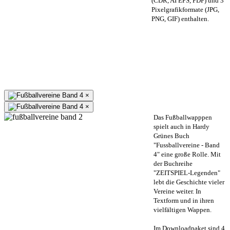
(CDR, AI EPS, PDF) und 3
Pixelgrafikformate (JPG,
PNG, GIF) enthalten.
×
×
Das Fußballwapppen
spielt auch in Hardy
Grünes Buch
"Fussballvereine - Band
4" eine große Rolle. Mit
der Buchreihe
"ZEITSPIEL-Legenden"
lebt die Geschichte vieler
Vereine weiter. In
Textform und in ihren
vielfältigen Wappen.
Im Downloadpaket sind 4