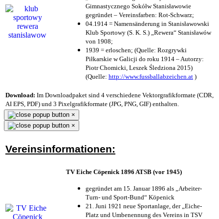
Gimnastycznego Sokółw Stanisławowie
gegründet – Vereinsfarben: Rot-Schwarz;
04.1914 = Namensänderung in Stanisławowski
Klub Sportowy (S. K. S.) „Rewera“ Stanisławów
von 1908;
1939 = erloschen; (Quelle: Rozgrywki
Piłkarskie w Galicji do roku 1914 – Autorzy:
Piotr Chomicki, Leszek Śledziona 2015)
(Quelle:
http://www.fussballabzeichen.at
)
Download:
Im Downloadpaket sind 4 verschiedene Vektorgrafikformate (CDR,
AI EPS, PDF) und 3 Pixelgrafikformate (JPG, PNG, GIF) enthalten.
×
×
Vereinsinformationen:
TV Eiche Cöpenick 1896 ATSB (vor 1945)
gegründet am 15. Januar 1896 als „Arbeiter-
Turn- und Sport-Bund“ Köpenick
21. Juni 1921 neue Sportanlage, der „Eiche-
Platz und Umbenennung des Vereins in TSV