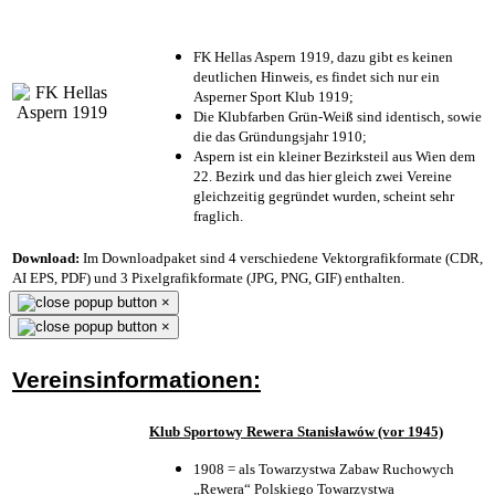
FK Hellas Aspern 1919, dazu gibt es keinen
deutlichen Hinweis, es findet sich nur ein
Asperner Sport Klub 1919
;
Die Klubfarben Grün-Weiß sind identisch, sowie
die das Gründungsjahr 1910
;
Aspern ist ein kleiner Bezirksteil aus Wien dem
22. Bezirk und das hier gleich zwei Vereine
gleichzeitig gegründet wurden, scheint sehr
fraglich.
Download:
Im Downloadpaket sind 4 verschiedene Vektorgrafikformate (CDR,
AI EPS, PDF) und 3 Pixelgrafikformate (JPG, PNG, GIF) enthalten.
×
×
Vereinsinformationen:
Klub Sportowy Rewera Stanisławów (vor 1945)
1908 = als Towarzystwa Zabaw Ruchowych
„Rewera“ Polskiego Towarzystwa