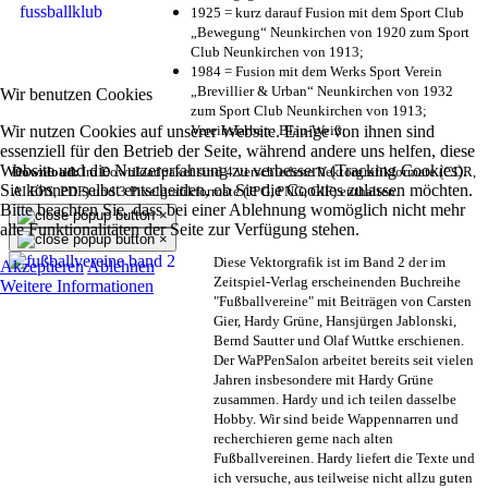
1925 = kurz darauf Fusion mit dem Sport Club
„Bewegung“ Neunkirchen von 1920 zum Sport
Club Neunkirchen von 1913;
1984 = Fusion mit dem Werks Sport Verein
„Brevillier & Urban“ Neunkirchen von 1932
Wir benutzen Cookies
zum Sport Club Neunkirchen von 1913;
Wir nutzen Cookies auf unserer Website. Einige von ihnen sind
Vereinsfarben: Blau-Weiß;
essenziell für den Betrieb der Seite, während andere uns helfen, diese
Website und die Nutzererfahrung zu verbessern (Tracking Cookies).
Download:
Im Downloadpaket sind 4 verschiedene Vektorgrafikformate (CDR,
Sie können selbst entscheiden, ob Sie die Cookies zulassen möchten.
AI EPS, PDF) und 3 Pixelgrafikformate (JPG, PNG, GIF) enthalten.
Bitte beachten Sie, dass bei einer Ablehnung womöglich nicht mehr
×
alle Funktionalitäten der Seite zur Verfügung stehen.
×
Diese Vektorgrafik ist im Band 2 der im
Akzeptieren
Ablehnen
Zeitspiel-Verlag erscheinenden Buchreihe
Weitere Informationen
"Fußballvereine" mit Beiträgen von Carsten
Gier, Hardy Grüne, Hansjürgen Jablonski,
Bernd Sautter und Olaf Wuttke erschienen.
Der WaPPenSalon arbeitet bereits seit vielen
Jahren insbesondere mit Hardy Grüne
zusammen. Hardy und ich teilen dasselbe
Hobby. Wir sind beide Wappennarren und
recherchieren gerne nach alten
Fußballvereinen. Hardy liefert die Texte und
ich versuche, aus teilweise nicht allzu guten