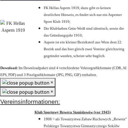
FK Hellas Aspern 1919, dazu gibt es keinen
deutlichen Hinweis, es findet sich nur ein Asperner
Sport Klub 1919
;
Die Klubfarben Grün-Weiß sind identisch, sowie die
das Gründungsjahr 1910
;
Aspern ist ein kleiner Bezirksteil aus Wien dem 22.
Bezirk und das hier gleich zwei Vereine gleichzeitig
gegründet wurden, scheint sehr fraglich.
Download:
Im Downloadpaket sind 4 verschiedene Vektorgrafikformate (CDR, AI
EPS, PDF) und 3 Pixelgrafikformate (JPG, PNG, GIF) enthalten.
×
×
Vereinsinformationen:
Klub Sportowy Rewera Stanisławów (vor 1945)
1908 = als Towarzystwa Zabaw Ruchowych „Rewera“
Polskiego Towarzystwa Gimnastycznego Sokółw