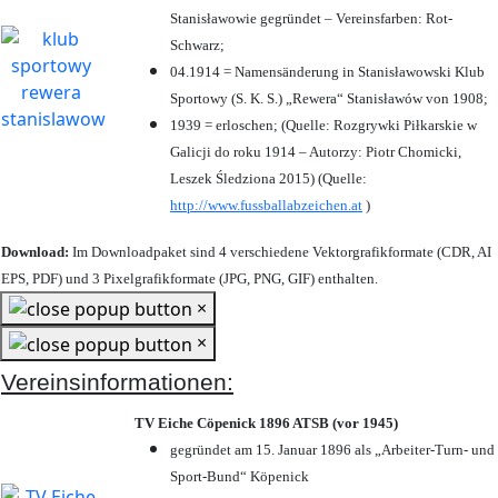
Stanisławowie gegründet – Vereinsfarben: Rot-
Schwarz;
04.1914 = Namensänderung in Stanisławowski Klub
Sportowy (S. K. S.) „Rewera“ Stanisławów von 1908;
1939 = erloschen; (Quelle: Rozgrywki Piłkarskie w
Galicji do roku 1914 – Autorzy: Piotr Chomicki,
Leszek Śledziona 2015) (Quelle:
http://www.fussballabzeichen.at
)
Download:
Im Downloadpaket sind 4 verschiedene Vektorgrafikformate (CDR, AI
EPS, PDF) und 3 Pixelgrafikformate (JPG, PNG, GIF) enthalten.
×
×
Vereinsinformationen:
TV Eiche Cöpenick 1896 ATSB (vor 1945)
gegründet am 15. Januar 1896 als „Arbeiter-Turn- und
Sport-Bund“ Köpenick