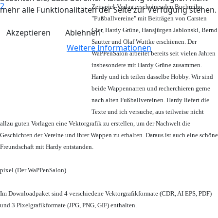
Zeitspiel-Verlag erscheinenden Buchreihe
mehr alle Funktionalitäten der Seite zur Verfügung stehen.
"Fußballvereine" mit Beiträgen von Carsten
Gier, Hardy Grüne, Hansjürgen Jablonski, Bernd
Akzeptieren
Ablehnen
Sautter und Olaf Wuttke erschienen. Der
Weitere Informationen
WaPPenSalon arbeitet bereits seit vielen Jahren
insbesondere mit Hardy Grüne zusammen.
Hardy und ich teilen dasselbe Hobby. Wir sind
beide Wappennarren und recherchieren gerne
nach alten Fußballvereinen. Hardy liefert die
Texte und ich versuche, aus teilweise nicht
allzu guten Vorlagen eine Vektorgrafik zu erstellen, um der Nachwelt die
Geschichten der Vereine und ihrer Wappen zu erhalten. Daraus ist auch eine schöne
Freundschaft mit Hardy entstanden.
pixel (Der WaPPenSalon)
Im Downloadpaket sind 4 verschiedene Vektorgrafikformate (CDR, AI EPS, PDF)
und 3 Pixelgrafikformate (JPG, PNG, GIF) enthalten.