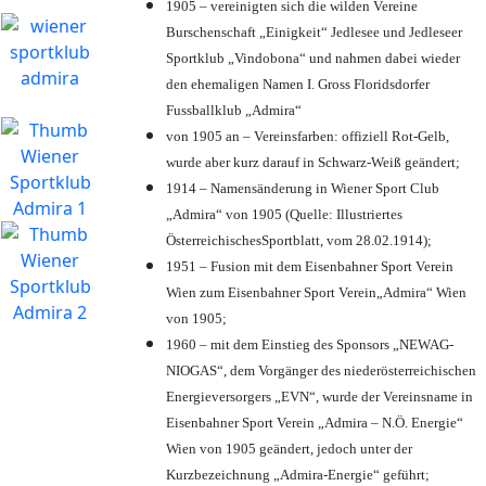
1905 – vereinigten sich die wilden Vereine
Burschenschaft „Einigkeit“ Jedlesee und Jedleseer
Sportklub „Vindobona“ und nahmen dabei wieder
den ehemaligen Namen I. Gross Floridsdorfer
Fussballklub „Admira“
von 1905 an – Vereinsfarben: offiziell Rot-Gelb,
wurde aber kurz darauf in Schwarz-Weiß geändert;
1914 – Namensänderung in Wiener Sport Club
„Admira“ von 1905 (Quelle: Illustriertes
ÖsterreichischesSportblatt, vom 28.02.1914);
1951 – Fusion mit dem Eisenbahner Sport Verein
Wien zum Eisenbahner Sport Verein„Admira“ Wien
von 1905;
1960 – mit dem Einstieg des Sponsors „NEWAG-
NIOGAS“, dem Vorgänger des niederösterreichischen
Energieversorgers „EVN“, wurde der Vereinsname in
Eisenbahner Sport Verein „Admira – N.Ö. Energie“
Wien von 1905 geändert, jedoch unter der
Kurzbezeichnung „Admira-Energie“ geführt;