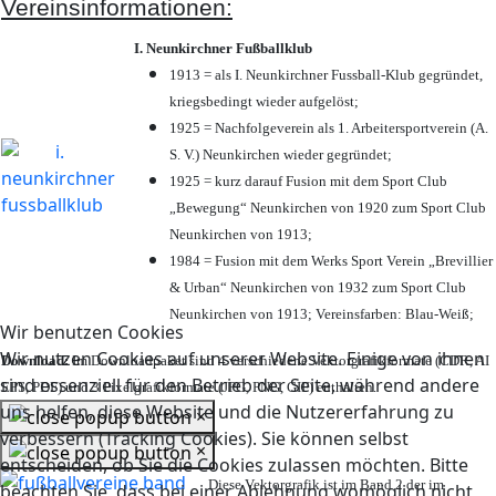
Vereinsinformationen:
I. Neunkirchner Fußballklub
1913 = als I. Neunkirchner Fussball-Klub gegründet,
kriegsbedingt wieder aufgelöst;
1925 = Nachfolgeverein als 1. Arbeitersportverein (A.
S. V.) Neunkirchen wieder gegründet;
1925 = kurz darauf Fusion mit dem Sport Club
„Bewegung“ Neunkirchen von 1920 zum Sport Club
Neunkirchen von 1913;
1984 = Fusion mit dem Werks Sport Verein „Brevillier
& Urban“ Neunkirchen von 1932 zum Sport Club
Neunkirchen von 1913; Vereinsfarben: Blau-Weiß;
Wir benutzen Cookies
Wir nutzen Cookies auf unserer Website. Einige von ihnen
Download:
Im Downloadpaket sind 4 verschiedene Vektorgrafikformate (CDR, AI
sind essenziell für den Betrieb der Seite, während andere
EPS, PDF) und 3 Pixelgrafikformate (JPG, PNG, GIF) enthalten.
uns helfen, diese Website und die Nutzererfahrung zu
×
verbessern (Tracking Cookies). Sie können selbst
×
entscheiden, ob Sie die Cookies zulassen möchten. Bitte
Diese Vektorgrafik ist im Band 2 der im
beachten Sie, dass bei einer Ablehnung womöglich nicht