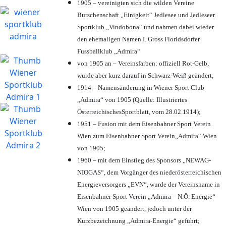
1905 – vereinigten sich die wilden Vereine
Burschenschaft „Einigkeit“ Jedlesee und Jedleseer
Sportklub „Vindobona“ und nahmen dabei wieder
den ehemaligen Namen I. Gross Floridsdorfer
Fussballklub „Admira“
von 1905 an – Vereinsfarben: offiziell Rot-Gelb,
wurde aber kurz darauf in Schwarz-Weiß geändert;
1914 – Namensänderung in Wiener Sport Club
„Admira“ von 1905 (Quelle: Illustriertes
ÖsterreichischesSportblatt, vom 28.02.1914);
1951 – Fusion mit dem Eisenbahner Sport Verein
Wien zum Eisenbahner Sport Verein„Admira“ Wien
von 1905;
1960 – mit dem Einstieg des Sponsors „NEWAG-
NIOGAS“, dem Vorgänger des niederösterreichischen
Energieversorgers „EVN“, wurde der Vereinsname in
Eisenbahner Sport Verein „Admira – N.Ö. Energie“
Wien von 1905 geändert, jedoch unter der
Kurzbezeichnung „Admira-Energie“ geführt;