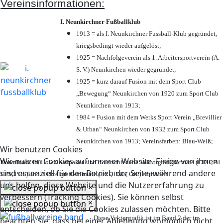
Vereinsinformationen:
I. Neunkirchner Fußballklub
1913 = als I. Neunkirchner Fussball-Klub gegründet,
kriegsbedingt wieder aufgelöst;
1925 = Nachfolgeverein als 1. Arbeitersportverein (A.
S. V.) Neunkirchen wieder gegründet;
1925 = kurz darauf Fusion mit dem Sport Club
„Bewegung“ Neunkirchen von 1920 zum Sport Club
Neunkirchen von 1913;
1984 = Fusion mit dem Werks Sport Verein „Brevillier
& Urban“ Neunkirchen von 1932 zum Sport Club
Neunkirchen von 1913; Vereinsfarben: Blau-Weiß;
Wir benutzen Cookies
Wir nutzen Cookies auf unserer Website. Einige von ihnen
Download:
Im Downloadpaket sind 4 verschiedene Vektorgrafikformate (CDR, AI
sind essenziell für den Betrieb der Seite, während andere
EPS, PDF) und 3 Pixelgrafikformate (JPG, PNG, GIF) enthalten.
uns helfen, diese Website und die Nutzererfahrung zu
×
verbessern (Tracking Cookies). Sie können selbst
×
entscheiden, ob Sie die Cookies zulassen möchten. Bitte
Diese Vektorgrafik ist im Band 2 der im
beachten Sie, dass bei einer Ablehnung womöglich nicht