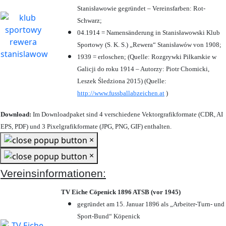
Stanisławowie gegründet – Vereinsfarben: Rot-
Schwarz;
04.1914 = Namensänderung in Stanisławowski Klub
Sportowy (S. K. S.) „Rewera“ Stanisławów von 1908;
1939 = erloschen; (Quelle: Rozgrywki Piłkarskie w
Galicji do roku 1914 – Autorzy: Piotr Chomicki,
Leszek Śledziona 2015) (Quelle:
http://www.fussballabzeichen.at
)
Download:
Im Downloadpaket sind 4 verschiedene Vektorgrafikformate (CDR, AI
EPS, PDF) und 3 Pixelgrafikformate (JPG, PNG, GIF) enthalten.
×
×
Vereinsinformationen:
TV Eiche Cöpenick 1896 ATSB (vor 1945)
gegründet am 15. Januar 1896 als „Arbeiter-Turn- und
Sport-Bund“ Köpenick