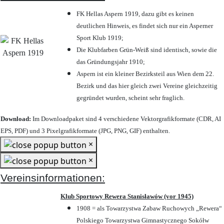
FK Hellas Aspern 1919, dazu gibt es keinen
deutlichen Hinweis, es findet sich nur ein Asperner
Sport Klub 1919
;
Die Klubfarben Grün-Weiß sind identisch, sowie die
das Gründungsjahr 1910
;
Aspern ist ein kleiner Bezirksteil aus Wien dem 22.
Bezirk und das hier gleich zwei Vereine gleichzeitig
gegründet wurden, scheint sehr fraglich.
Download:
Im Downloadpaket sind 4 verschiedene Vektorgrafikformate (CDR, AI
EPS, PDF) und 3 Pixelgrafikformate (JPG, PNG, GIF) enthalten.
×
×
Vereinsinformationen:
Klub Sportowy Rewera Stanisławów (vor 1945)
1908 = als Towarzystwa Zabaw Ruchowych „Rewera“
Polskiego Towarzystwa Gimnastycznego Sokółw