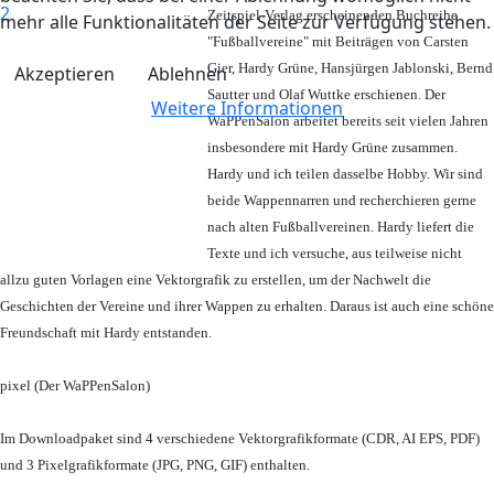
Zeitspiel-Verlag erscheinenden Buchreihe
mehr alle Funktionalitäten der Seite zur Verfügung stehen.
"Fußballvereine" mit Beiträgen von Carsten
Gier, Hardy Grüne, Hansjürgen Jablonski, Bernd
Akzeptieren
Ablehnen
Sautter und Olaf Wuttke erschienen. Der
Weitere Informationen
WaPPenSalon arbeitet bereits seit vielen Jahren
insbesondere mit Hardy Grüne zusammen.
Hardy und ich teilen dasselbe Hobby. Wir sind
beide Wappennarren und recherchieren gerne
nach alten Fußballvereinen. Hardy liefert die
Texte und ich versuche, aus teilweise nicht
allzu guten Vorlagen eine Vektorgrafik zu erstellen, um der Nachwelt die
Geschichten der Vereine und ihrer Wappen zu erhalten. Daraus ist auch eine schöne
Freundschaft mit Hardy entstanden.
pixel (Der WaPPenSalon)
Im Downloadpaket sind 4 verschiedene Vektorgrafikformate (CDR, AI EPS, PDF)
und 3 Pixelgrafikformate (JPG, PNG, GIF) enthalten.