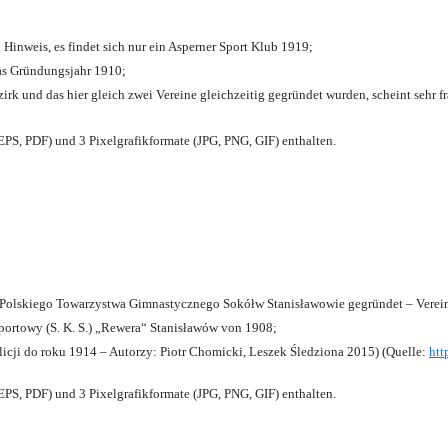
 Hinweis, es findet sich nur ein Asperner Sport Klub 1919
;
das Gründungsjahr 1910
;
zirk und das hier gleich zwei Vereine gleichzeitig gegründet wurden, scheint sehr fr
PS, PDF) und 3 Pixelgrafikformate (JPG, PNG, GIF) enthalten.
olskiego Towarzystwa Gimnastycznego Sokółw Stanisławowie gegründet – Verein
ortowy (S. K. S.) „Rewera“ Stanisławów von 1908;
licji do roku 1914 – Autorzy: Piotr Chomicki, Leszek Śledziona 2015) (Quelle:
htt
PS, PDF) und 3 Pixelgrafikformate (JPG, PNG, GIF) enthalten.