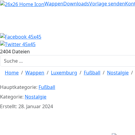
Home
Wappen
Downloads
Vorlage senden
Kon
2404 Dateien
Suchen
Home
Wappen
Luxemburg
Fußball
Nostalgie
Hauptkategorie:
Fußball
Kategorie:
Nostalgie
Erstellt: 28. Januar 2024
RM 