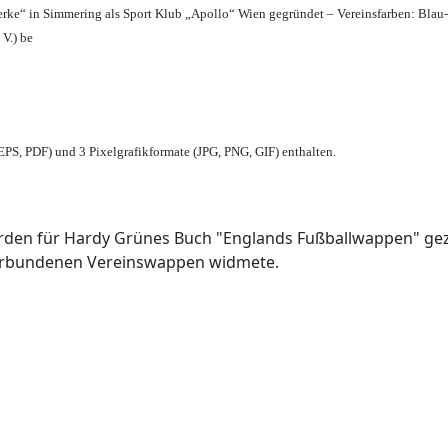
erke“ in Simmering als Sport Klub „Apollo“ Wien gegründet – Vereinsfarben: Blau
 V.) be
PS, PDF) und 3 Pixelgrafikformate (JPG, PNG, GIF) enthalten.
den für Hardy Grünes Buch "Englands Fußballwappen" geze
verbundenen Vereinswappen widmete.