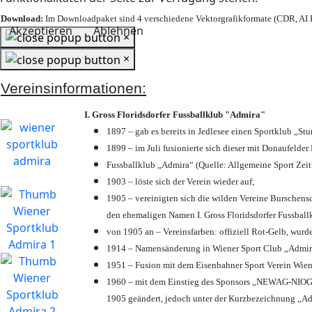
Download:
Im Downloadpaket sind 4 verschiedene Vektorgrafikformate (CDR, AI E
Akzeptieren
Ablehnen
×
×
Vereinsinformationen:
I. Gross Floridsdorfer Fussballklub "Admira"
1897 – gab es bereits in Jedlesee einen Sportklub „St
1899 – im Juli fusionierte sich dieser mit Donaufelder 
Fussballklub „Admira“ (Quelle: Allgemeine Sport Zei
1903 – löste sich der Verein wieder auf;
1905 – vereinigten sich die wilden Vereine Burschens
den ehemaligen Namen I. Gross Floridsdorfer Fussbal
von 1905 an – Vereinsfarben: offiziell Rot-Gelb, wurd
1914 – Namensänderung in Wiener Sport Club „Admira“ 
1951 – Fusion mit dem Eisenbahner Sport Verein Wie
1960 – mit dem Einstieg des Sponsors „NEWAG-NIOGAS
1905 geändert, jedoch unter der Kurzbezeichnung „Ad