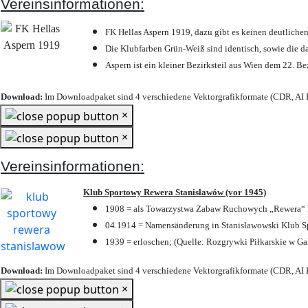
Vereinsinformationen:
FK Hellas Aspern 1919, dazu gibt es keinen deutlichen
Die Klubfarben Grün-Weiß sind identisch, sowie die 
Aspern ist ein kleiner Bezirksteil aus Wien dem 22. Be
Download:
Im Downloadpaket sind 4 verschiedene Vektorgrafikformate (CDR, AI E
×
×
Vereinsinformationen:
Klub Sportowy Rewera Stanisławów (vor 1945)
1908 = als Towarzystwa Zabaw Ruchowych „Rewera“ P
04.1914 = Namensänderung in Stanisławowski Klub Sp
1939 = erloschen; (Quelle: Rozgrywki Piłkarskie w Ga
Download:
Im Downloadpaket sind 4 verschiedene Vektorgrafikformate (CDR, AI E
×