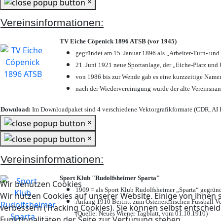
×
Vereinsinformationen:
TV Eiche Cöpenick 1896 ATSB (vor 1945)
gegründet am 15. Januar 1896 als „Arbeiter-Turn- un
21. Juni 1921 neue Sportanlage, der „Eiche-Platz u
von 1986 bis zur Wende gab es eine kurzzeitige Nam
nach der Wiedervereinigung wurde der alte Vereinsna
Download:
Im Downloadpaket sind 4 verschiedene Vektorgrafikformate (CDR, AI E
×
×
Vereinsinformationen:
Sport Klub "Rudolfsheimer Sparta"
Wir benutzen Cookies
1909 = als Sport Klub Rudolfsheimer „Sparta“ gegründ
Wir nutzen Cookies auf unserer Website. Einige von ihnen s
Anfang 1910 Beitritt zum Österreichischen Fussball Ve
verbessern (Tracking Cookies). Sie können selbst entscheid
(Quelle: Neues Wiener Tagblatt, vom 01.10.1910)
Funktionalitäten der Seite zur Verfügung stehen.