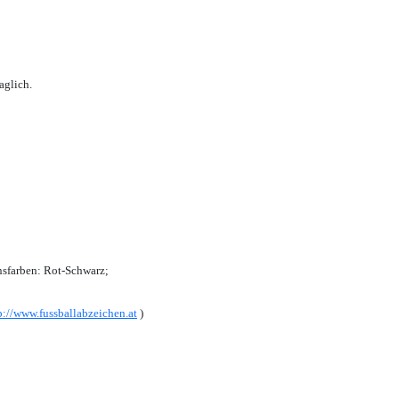
aglich.
sfarben: Rot-Schwarz;
p://www.fussballabzeichen.at
)