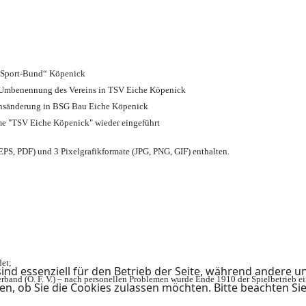
d Sport-Bund“ Köpenick
nd Umbenennung des Vereins in TSV Eiche Köpenick
ensänderung in BSG Bau Eiche Köpenick
me "TSV Eiche Köpenick" wieder eingeführt
PS, PDF) und 3 Pixelgrafikformate (JPG, PNG, GIF) enthalten.
et;
ind essenziell für den Betrieb der Seite, während andere u
rband (Ö. F. V.) – nach personellen Problemen wurde Ende 1910 der Spielbetrieb e
en, ob Sie die Cookies zulassen möchten. Bitte beachten Si