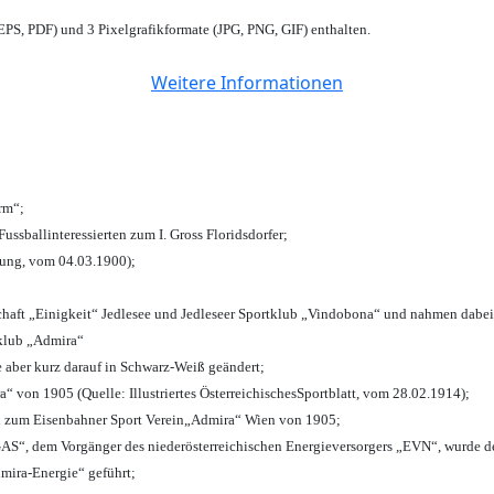
PS, PDF) und 3 Pixelgrafikformate (JPG, PNG, GIF) enthalten.
Weitere Informationen
urm“;
Fussballinteressierten zum I. Gross Floridsdorfer
;
tung, vom 04.03.1900);
chaft „Einigkeit“ Jedlesee und Jedleseer Sportklub „Vindobona“ und nahmen dabei
lklub „Admira“
e aber kurz darauf in Schwarz-Weiß geändert;
von 1905 (Quelle: Illustriertes ÖsterreichischesSportblatt, vom 28.02.1914);
n zum Eisenbahner Sport Verein„Admira“ Wien von 1905;
“, dem Vorgänger des niederösterreichischen Energieversorgers „EVN“, wurde de
mira-Energie“ geführt;