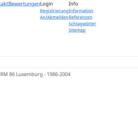
takt
Bewertungen
Login
Info
Registrierung
Information
An/Abmelden
Referenzen
Schlagwörter
Sitemap
RM 86 Luxemburg - 1986-2004
86 Luxemburg - 1986-