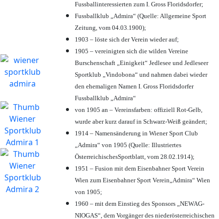
Fussballinteressierten zum I. Gross Floridsdorfer
;
Fussballklub „Admira“ (Quelle: Allgemeine Sport
Zeitung, vom 04.03.1900);
1903 – löste sich der Verein wieder auf;
1905 – vereinigten sich die wilden Vereine
Burschenschaft „Einigkeit“ Jedlesee und Jedleseer
Sportklub „Vindobona“ und nahmen dabei wieder
den ehemaligen Namen I. Gross Floridsdorfer
Fussballklub „Admira“
von 1905 an – Vereinsfarben: offiziell Rot-Gelb,
wurde aber kurz darauf in Schwarz-Weiß geändert;
1914 – Namensänderung in Wiener Sport Club
„Admira“ von 1905 (Quelle: Illustriertes
ÖsterreichischesSportblatt, vom 28.02.1914);
1951 – Fusion mit dem Eisenbahner Sport Verein
Wien zum Eisenbahner Sport Verein„Admira“ Wien
von 1905;
1960 – mit dem Einstieg des Sponsors „NEWAG-
NIOGAS“, dem Vorgänger des niederösterreichischen