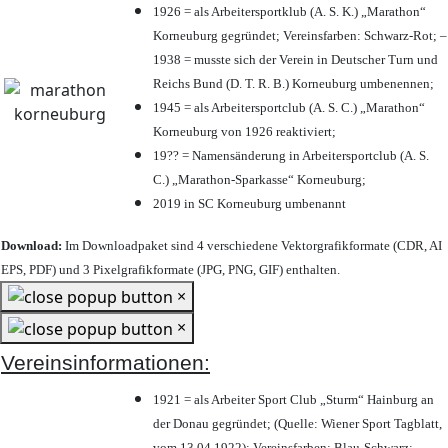
1926 = als Arbeitersportklub (A. S. K.) „Marathon“
Korneuburg gegründet; Vereinsfarben: Schwarz-Rot; –
1938 = musste sich der Verein in Deutscher Turn und
Reichs Bund (D. T. R. B.) Korneuburg umbenennen;
1945 = als Arbeitersportclub (A. S. C.) „Marathon“
Korneuburg von 1926 reaktiviert;
19?? = Namensänderung in Arbeitersportclub (A. S.
C.) „Marathon-Sparkasse“ Korneuburg;
2019 in SC Korneuburg umbenannt
Download:
Im Downloadpaket sind 4 verschiedene Vektorgrafikformate (CDR, AI
EPS, PDF) und 3 Pixelgrafikformate (JPG, PNG, GIF) enthalten.
×
×
Vereinsinformationen:
1921 = als Arbeiter Sport Club „Sturm“ Hainburg an
der Donau gegründet; (Quelle: Wiener Sport Tagblatt,
vom 13.04.1922); Vereinsfarben: Blau-Schwarz;