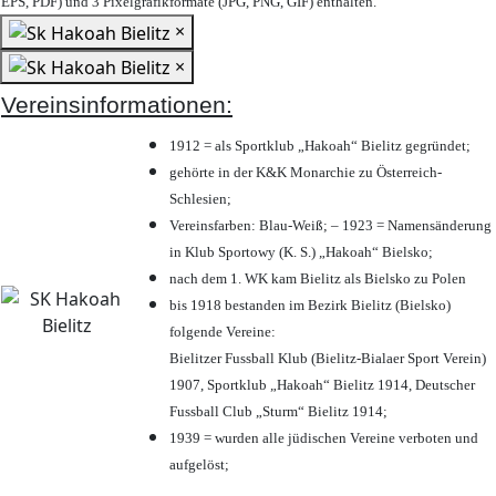
EPS, PDF) und 3 Pixelgrafikformate (JPG, PNG, GIF) enthalten.
×
×
Vereinsinformationen:
1912 = als Sportklub „Hakoah“ Bielitz gegründet;
gehörte in der K&K Monarchie zu Österreich-
Schlesien;
Vereinsfarben: Blau-Weiß; – 1923 = Namensänderung
in Klub Sportowy (K. S.) „Hakoah“ Bielsko;
nach dem 1. WK kam Bielitz als Bielsko zu Polen
bis 1918 bestanden im Bezirk Bielitz (Bielsko)
folgende Vereine:
Bielitzer Fussball Klub (Bielitz-Bialaer Sport Verein)
1907, Sportklub „Hakoah“ Bielitz 1914, Deutscher
Fussball Club „Sturm“ Bielitz 1914;
1939 = wurden alle jüdischen Vereine verboten und
aufgelöst;