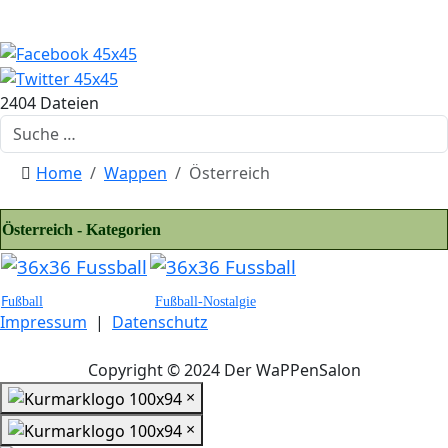
2404 Dateien
Suchen
Home
Wappen
Österreich
Österreich - Kategorien
F
ußball
Fußball-Nostalgie
Impressum
|
Datenschutz
Copyright © 2024 Der WaPPenSalon
×
×