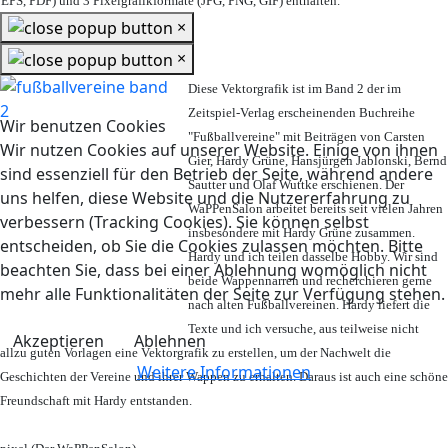
EPS, PDF) und 3 Pixelgrafikformate (JPG, PNG, GIF) enthalten.
×
×
Diese Vektorgrafik ist im Band 2 der im
Zeitspiel-Verlag erscheinenden Buchreihe
Wir benutzen Cookies
"Fußballvereine" mit Beiträgen von Carsten
Wir nutzen Cookies auf unserer Website. Einige von ihnen
Gier, Hardy Grüne, Hansjürgen Jablonski, Bernd
sind essenziell für den Betrieb der Seite, während andere
Sautter und Olaf Wuttke erschienen. Der
uns helfen, diese Website und die Nutzererfahrung zu
WaPPenSalon arbeitet bereits seit vielen Jahren
verbessern (Tracking Cookies). Sie können selbst
insbesondere mit Hardy Grüne zusammen.
entscheiden, ob Sie die Cookies zulassen möchten. Bitte
Hardy und ich teilen dasselbe Hobby. Wir sind
beachten Sie, dass bei einer Ablehnung womöglich nicht
beide Wappennarren und recherchieren gerne
mehr alle Funktionalitäten der Seite zur Verfügung stehen.
nach alten Fußballvereinen. Hardy liefert die
Texte und ich versuche, aus teilweise nicht
Akzeptieren
Ablehnen
allzu guten Vorlagen eine Vektorgrafik zu erstellen, um der Nachwelt die
Weitere Informationen
Geschichten der Vereine und ihrer Wappen zu erhalten. Daraus ist auch eine schöne
Freundschaft mit Hardy entstanden.