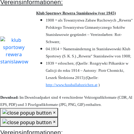
Vereinsinformationen:
Klub Sportowy Rewera Stanisławów (vor 1945)
1908 = als Towarzystwa Zabaw Ruchowych „Rewera“
Polskiego Towarzystwa Gimnastycznego Sokółw
Stanisławowie gegründet – Vereinsfarben: Rot-
Schwarz;
04.1914 = Namensänderung in Stanisławowski Klub
Sportowy (S. K. S.) „Rewera“ Stanisławów von 1908;
1939 = erloschen; (Quelle: Rozgrywki Piłkarskie w
Galicji do roku 1914 – Autorzy: Piotr Chomicki,
Leszek Śledziona 2015) (Quelle:
http://www.fussballabzeichen.at
)
Download:
Im Downloadpaket sind 4 verschiedene Vektorgrafikformate (CDR, AI
EPS, PDF) und 3 Pixelgrafikformate (JPG, PNG, GIF) enthalten.
×
×
Vereinsinformationen: