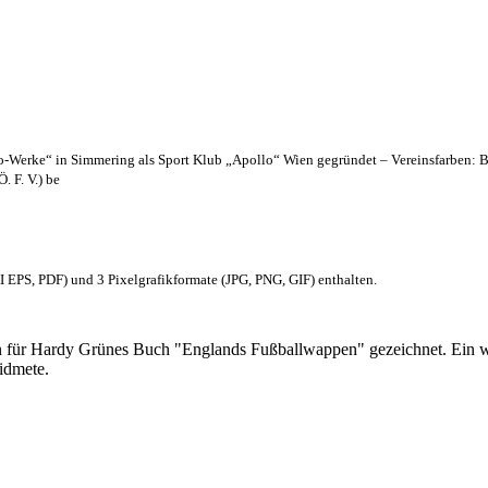
lo-Werke“ in Simmering als Sport Klub „Apollo“ Wien gegründet – Vereinsfarben: 
. F. V.) be
EPS, PDF) und 3 Pixelgrafikformate (JPG, PNG, GIF) enthalten.
 für Hardy Grünes Buch "Englands Fußballwappen" gezeichnet. Ein w
idmete.