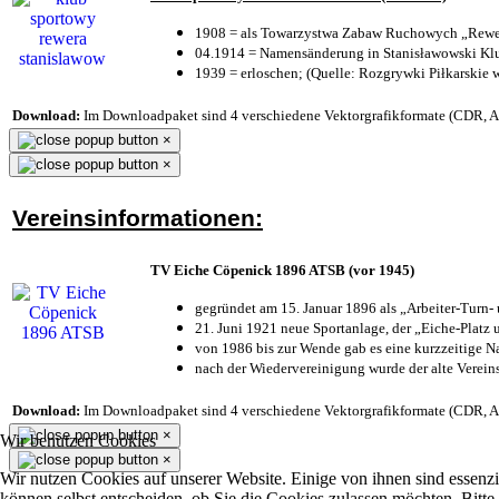
1908 = als Towarzystwa Zabaw Ruchowych „Rewer
04.1914 = Namensänderung in Stanisławowski Klu
1939 = erloschen; (Quelle: Rozgrywki Piłkarskie 
Download:
Im Downloadpaket sind 4 verschiedene Vektorgrafikformate (CDR, AI 
×
×
Vereinsinformationen:
TV Eiche Cöpenick 1896 ATSB (vor 1945)
gegründet am 15. Januar 1896 als „Arbeiter-Turn
21. Juni 1921 neue Sportanlage, der „Eiche-Plat
von 1986 bis zur Wende gab es eine kurzzeitige
nach der Wiedervereinigung wurde der alte Verei
Download:
Im Downloadpaket sind 4 verschiedene Vektorgrafikformate (CDR, AI 
×
Wir benutzen Cookies
×
Wir nutzen Cookies auf unserer Website. Einige von ihnen sind essenzi
können selbst entscheiden, ob Sie die Cookies zulassen möchten. Bitte