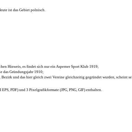
ute ist das Gebiet polnisch.
chen Hinweis, es findet sich nur ein Asperner Sport Klub 1919
;
die das Gründungsjahr 1910
;
. Bezirk und das hier gleich zwei Vereine gleichzeitig gegründet wurden, scheint seh
EPS, PDF) und 3 Pixelgrafikformate (JPG, PNG, GIF) enthalten.