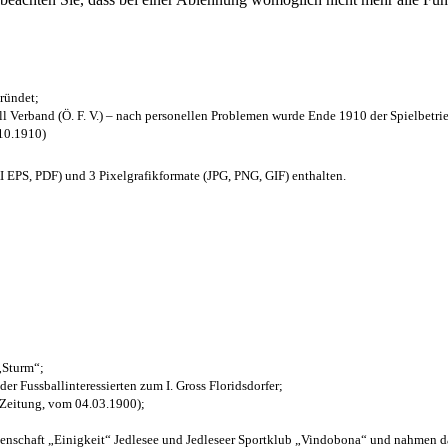
ründet;
l Verband (Ö. F. V.) – nach personellen Problemen wurde Ende 1910 der Spielbetri
.10.1910)
EPS, PDF) und 3 Pixelgrafikformate (JPG, PNG, GIF) enthalten.
 „Sturm“;
der Fussballinteressierten zum I. Gross Floridsdorfer
;
 Zeitung, vom 04.03.1900);
henschaft „Einigkeit“ Jedlesee und Jedleseer Sportklub „Vindobona“ und nahmen d