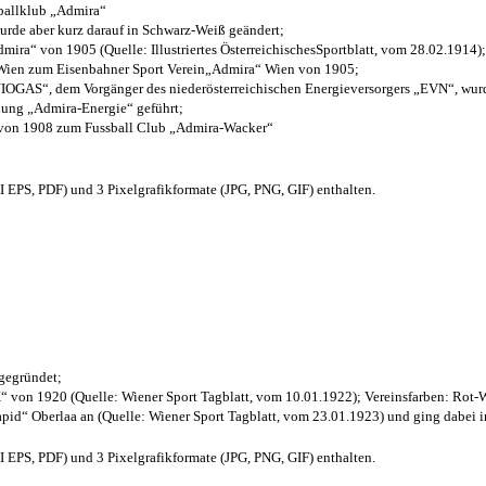
sballklub „Admira“
wurde aber kurz darauf in Schwarz-Weiß geändert;
ra“ von 1905 (Quelle: Illustriertes ÖsterreichischesSportblatt, vom 28.02.1914);
 Wien zum Eisenbahner Sport Verein„Admira“ Wien von 1905;
OGAS“, dem Vorgänger des niederösterreichischen Energieversorgers „EVN“, wurde
nung „Admira-Energie“ geführt;
 von 1908 zum Fussball Club „Admira-Wacker“
EPS, PDF) und 3 Pixelgrafikformate (JPG, PNG, GIF) enthalten.
 gegründet;
“ von 1920 (Quelle: Wiener Sport Tagblatt, vom 10.01.1922); Vereinsfarben: Rot-
pid“ Oberlaa an (Quelle: Wiener Sport Tagblatt, vom 23.01.1923) und ging dabei i
EPS, PDF) und 3 Pixelgrafikformate (JPG, PNG, GIF) enthalten.