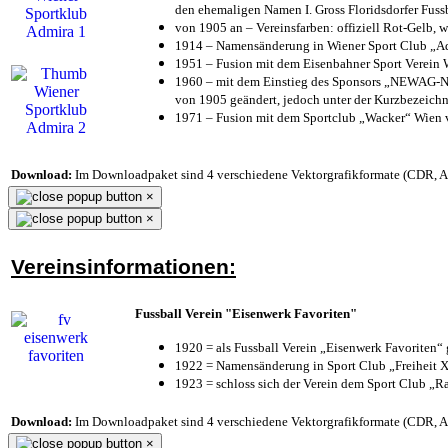
den ehemaligen Namen I. Gross Floridsdorfer Fus
von 1905 an – Vereinsfarben: offiziell Rot-Gelb, 
1914 – Namensänderung in Wiener Sport Club „Admi
1951 – Fusion mit dem Eisenbahner Sport Verein
1960 – mit dem Einstieg des Sponsors „NEWAG-NI
von 1905 geändert, jedoch unter der Kurzbezeich
1971 – Fusion mit dem Sportclub „Wacker“ Wien
Download:
Im Downloadpaket sind 4 verschiedene Vektorgrafikformate (CDR, AI 
×
×
Vereinsinformationen:
Fussball Verein "Eisenwerk Favoriten"
1920 = als Fussball Verein „Eisenwerk Favoriten“
1922 = Namensänderung in Sport Club „Freiheit X
1923 = schloss sich der Verein dem Sport Club „Ra
Download:
Im Downloadpaket sind 4 verschiedene Vektorgrafikformate (CDR, AI 
×