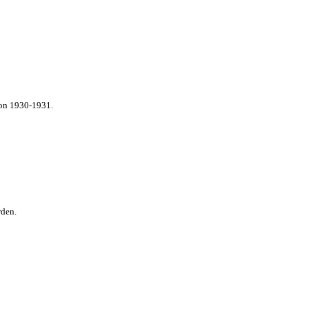
von 1930-1931.
rden.