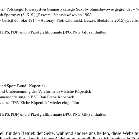
a“ Polskiego Towarzystwa Gimnastycznego Sokółw Stanisławowie gegründet – Ve
b Sportowy (S. K. S.) „Rewera“ Stanisławów von 1908;
w Galicji do roku 1914 – Autorzy: Piotr Chomicki, Leszek Śledziona 2015) (Quelle
EPS, PDF) und 3 Pixelgrafikformate (JPG, PNG, GIF) enthalten.
- und Sport-Bund“ Köpenick
z und Umbenennung des Vereins in TSV Eiche Köpenick
 Namensänderung in BSG Bau Eiche Köpenick
nsname "TSV Eiche Köpenick" wieder eingeführt
EPS, PDF) und 3 Pixelgrafikformate (JPG, PNG, GIF) enthalten.
ell für den Betrieb der Seite, während andere uns helfen, diese Websit
 beachten Sie, dass bei einer Ablehnung womöglich nicht mehr alle Funk