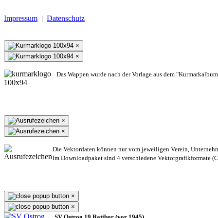
Impressum
|
Datenschutz
×
×
Das Wappen wurde nach der Vorlage aus dem "Kurmarkalbum"
×
×
Die Vektordaten können nur vom jeweiligen Verein, Unterneh
Im Downloadpaket sind 4 verschiedene Vektorgrafikformate (CD
×
×
SV Ostrog 19 Ratibor (vor 1945)