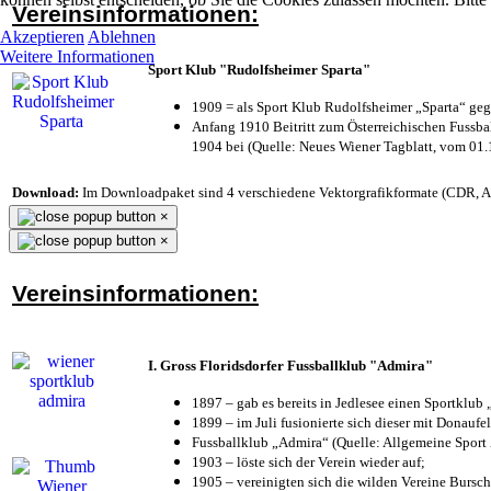
Vereinsinformationen:
Akzeptieren
Ablehnen
Weitere Informationen
Sport Klub "Rudolfsheimer Sparta"
1909 = als Sport Klub Rudolfsheimer „Sparta“ geg
Anfang 1910 Beitritt zum Österreichischen Fussbal
1904 bei (Quelle: Neues Wiener Tagblatt, vom 01
Download:
Im Downloadpaket sind 4 verschiedene Vektorgrafikformate (CDR, AI 
×
×
Vereinsinformationen:
I. Gross Floridsdorfer Fussballklub "Admira"
1897 – gab es bereits in Jedlesee einen Sportklub
1899 – im Juli fusionierte sich dieser mit Donaufel
Fussballklub „Admira“ (Quelle: Allgemeine Sport
1903 – löste sich der Verein wieder auf;
1905 – vereinigten sich die wilden Vereine Bursc