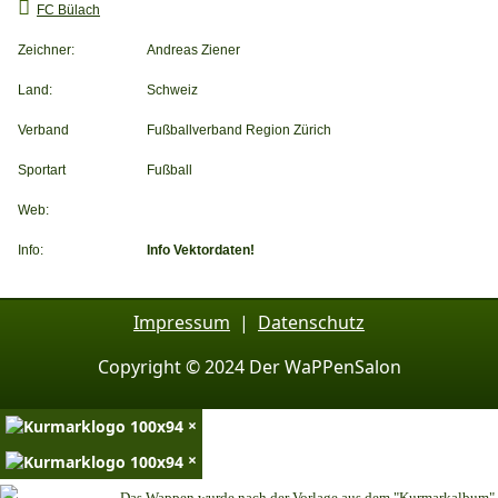
FC Bülach
Zeichner:
Andreas Ziener
Land:
Schweiz
Verband
Fußballverband Region Zürich
Sportart
Fußball
Web:
Info:
Info Vektordaten!
Impressum
|
Datenschutz
Copyright © 2024 Der WaPPenSalon
×
×
Das Wappen wurde nach der Vorlage aus dem "Kurmarkalbum"