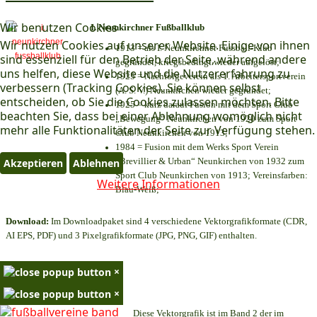
Wir benutzen Cookies
I. Neunkirchner Fußballklub
Wir nutzen Cookies auf unserer Website. Einige von ihnen
1913 = als I. Neunkirchner Fussball-Klub
sind essenziell für den Betrieb der Seite, während andere
gegründet, kriegsbedingt wieder aufgelöst;
uns helfen, diese Website und die Nutzererfahrung zu
1925 = Nachfolgeverein als 1. Arbeitersportverein
verbessern (Tracking Cookies). Sie können selbst
(A. S. V.) Neunkirchen wieder gegründet;
entscheiden, ob Sie die Cookies zulassen möchten. Bitte
1925 = kurz darauf Fusion mit dem Sport Club
beachten Sie, dass bei einer Ablehnung womöglich nicht
„Bewegung“ Neunkirchen von 1920 zum Sport
mehr alle Funktionalitäten der Seite zur Verfügung stehen.
Club Neunkirchen von 1913;
1984 = Fusion mit dem Werks Sport Verein
„Brevillier & Urban“ Neunkirchen von 1932 zum
Akzeptieren
Ablehnen
Sport Club Neunkirchen von 1913; Vereinsfarben:
Weitere Informationen
Blau-Weiß;
Download:
Im Downloadpaket sind 4 verschiedene Vektorgrafikformate (CDR,
AI EPS, PDF) und 3 Pixelgrafikformate (JPG, PNG, GIF) enthalten.
×
×
Diese Vektorgrafik ist im Band 2 der im