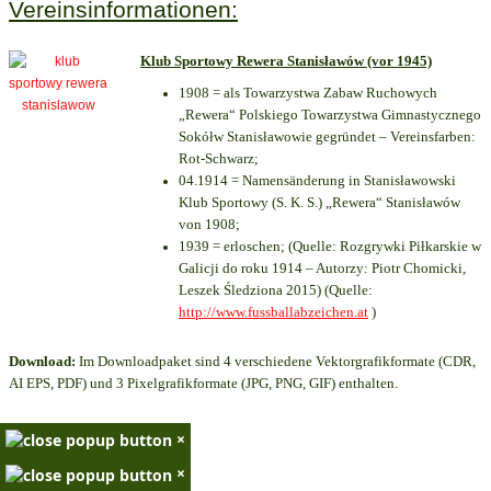
Vereinsinformationen:
Klub Sportowy Rewera Stanisławów (vor 1945)
1908 = als Towarzystwa Zabaw Ruchowych
„Rewera“ Polskiego Towarzystwa Gimnastycznego
Sokółw Stanisławowie gegründet – Vereinsfarben:
Rot-Schwarz;
04.1914 = Namensänderung in Stanisławowski
Klub Sportowy (S. K. S.) „Rewera“ Stanisławów
von 1908;
1939 = erloschen; (Quelle: Rozgrywki Piłkarskie w
Galicji do roku 1914 – Autorzy: Piotr Chomicki,
Leszek Śledziona 2015) (Quelle:
http://www.fussballabzeichen.at
)
Download:
Im Downloadpaket sind 4 verschiedene Vektorgrafikformate (CDR,
AI EPS, PDF) und 3 Pixelgrafikformate (JPG, PNG, GIF) enthalten.
×
×