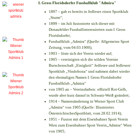
I. Gross Floridsdorfer Fussballklub "Admira"
1897 – gab es bereits in Jedlesee einen Sportklub
„Sturm“;
1899 – im Juli fusionierte sich dieser mit
Donaufelder Fussballinteressierten zum I. Gross
Floridsdorfer
;
Fussballklub „Admira“ (Quelle: Allgemeine Sport
Zeitung, vom 04.03.1900);
1903 – löste sich der Verein wieder auf;
1905 – vereinigten sich die wilden Vereine
Burschenschaft „Einigkeit“ Jedlesee und Jedleseer
Sportklub „Vindobona“ und nahmen dabei wieder
den ehemaligen Namen I. Gross Floridsdorfer
Fussballklub „Admira“
von 1905 an – Vereinsfarben: offiziell Rot-Gelb,
wurde aber kurz darauf in Schwarz-Weiß geändert;
1914 – Namensänderung in Wiener Sport Club
„Admira“ von 1905 (Quelle: Illustriertes
ÖsterreichischesSportblatt, vom 28.02.1914);
1951 – Fusion mit dem Eisenbahner Sport Verein
Wien zum Eisenbahner Sport Verein„Admira“ Wien
von 1905;