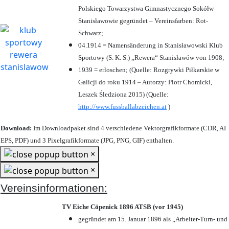
Polskiego Towarzystwa Gimnastycznego Sokółw
Stanisławowie gegründet – Vereinsfarben: Rot-
Schwarz;
04.1914 = Namensänderung in Stanisławowski Klub
Sportowy (S. K. S.) „Rewera“ Stanisławów von 1908;
1939 = erloschen; (Quelle: Rozgrywki Piłkarskie w
Galicji do roku 1914 – Autorzy: Piotr Chomicki,
Leszek Śledziona 2015) (Quelle:
http://www.fussballabzeichen.at
)
Download:
Im Downloadpaket sind 4 verschiedene Vektorgrafikformate (CDR, AI
EPS, PDF) und 3 Pixelgrafikformate (JPG, PNG, GIF) enthalten.
×
×
Vereinsinformationen:
TV Eiche Cöpenick 1896 ATSB (vor 1945)
gegründet am 15. Januar 1896 als „Arbeiter-Turn- und