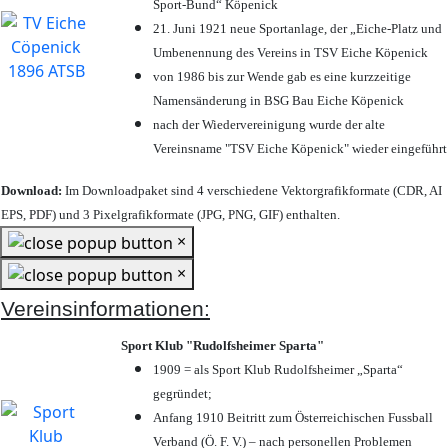
Sport-Bund“ Köpenick
21. Juni 1921 neue Sportanlage, der „Eiche-Platz und
Umbenennung des Vereins in TSV Eiche Köpenick
von 1986 bis zur Wende gab es eine kurzzeitige
Namensänderung in BSG Bau Eiche Köpenick
nach der Wiedervereinigung wurde der alte
Vereinsname "TSV Eiche Köpenick" wieder eingeführt
Download:
Im Downloadpaket sind 4 verschiedene Vektorgrafikformate (CDR, AI
EPS, PDF) und 3 Pixelgrafikformate (JPG, PNG, GIF) enthalten.
×
×
Vereinsinformationen:
Sport Klub "Rudolfsheimer Sparta"
1909 = als Sport Klub Rudolfsheimer „Sparta“
gegründet;
Anfang 1910 Beitritt zum Österreichischen Fussball
Verband (Ö. F. V.) – nach personellen Problemen