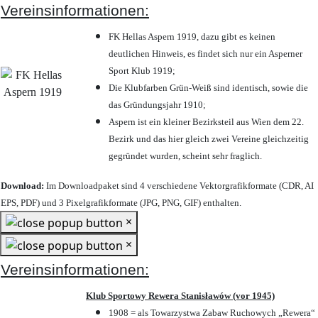
Vereinsinformationen:
FK Hellas Aspern 1919, dazu gibt es keinen
deutlichen Hinweis, es findet sich nur ein Asperner
Sport Klub 1919
;
Die Klubfarben Grün-Weiß sind identisch, sowie die
das Gründungsjahr 1910
;
Aspern ist ein kleiner Bezirksteil aus Wien dem 22.
Bezirk und das hier gleich zwei Vereine gleichzeitig
gegründet wurden, scheint sehr fraglich.
Download:
Im Downloadpaket sind 4 verschiedene Vektorgrafikformate (CDR, AI
EPS, PDF) und 3 Pixelgrafikformate (JPG, PNG, GIF) enthalten.
×
×
Vereinsinformationen:
Klub Sportowy Rewera Stanisławów (vor 1945)
1908 = als Towarzystwa Zabaw Ruchowych „Rewera“