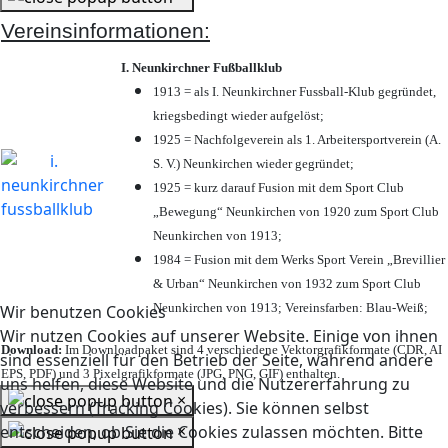
Vereinsinformationen:
I. Neunkirchner Fußballklub
1913 = als I. Neunkirchner Fussball-Klub gegründet,
kriegsbedingt wieder aufgelöst;
1925 = Nachfolgeverein als 1. Arbeitersportverein (A.
S. V.) Neunkirchen wieder gegründet;
1925 = kurz darauf Fusion mit dem Sport Club
„Bewegung“ Neunkirchen von 1920 zum Sport Club
Neunkirchen von 1913;
1984 = Fusion mit dem Werks Sport Verein „Brevillier
& Urban“ Neunkirchen von 1932 zum Sport Club
Neunkirchen von 1913; Vereinsfarben: Blau-Weiß;
Wir benutzen Cookies
Wir nutzen Cookies auf unserer Website. Einige von ihnen
Download:
Im Downloadpaket sind 4 verschiedene Vektorgrafikformate (CDR, AI
sind essenziell für den Betrieb der Seite, während andere
EPS, PDF) und 3 Pixelgrafikformate (JPG, PNG, GIF) enthalten.
uns helfen, diese Website und die Nutzererfahrung zu
×
verbessern (Tracking Cookies). Sie können selbst
×
entscheiden, ob Sie die Cookies zulassen möchten. Bitte