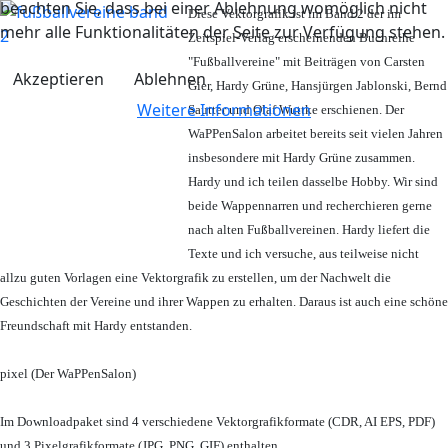
beachten Sie, dass bei einer Ablehnung womöglich nicht
Diese Vektorgrafik ist im Band 2 der im
mehr alle Funktionalitäten der Seite zur Verfügung stehen.
Zeitspiel-Verlag erscheinenden Buchreihe
"Fußballvereine" mit Beiträgen von Carsten
Akzeptieren
Ablehnen
Gier, Hardy Grüne, Hansjürgen Jablonski, Bernd
Weitere Informationen
Sautter und Olaf Wuttke erschienen. Der
WaPPenSalon arbeitet bereits seit vielen Jahren
insbesondere mit Hardy Grüne zusammen.
Hardy und ich teilen dasselbe Hobby. Wir sind
beide Wappennarren und recherchieren gerne
nach alten Fußballvereinen. Hardy liefert die
Texte und ich versuche, aus teilweise nicht
allzu guten Vorlagen eine Vektorgrafik zu erstellen, um der Nachwelt die
Geschichten der Vereine und ihrer Wappen zu erhalten. Daraus ist auch eine schöne
Freundschaft mit Hardy entstanden.
pixel (Der WaPPenSalon)
Im Downloadpaket sind 4 verschiedene Vektorgrafikformate (CDR, AI EPS, PDF)
und 3 Pixelgrafikformate (JPG, PNG, GIF) enthalten.