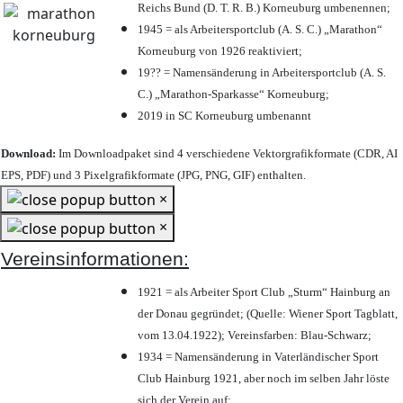
Reichs Bund (D. T. R. B.) Korneuburg umbenennen;
1945 = als Arbeitersportclub (A. S. C.) „Marathon“
Korneuburg von 1926 reaktiviert;
19?? = Namensänderung in Arbeitersportclub (A. S.
C.) „Marathon-Sparkasse“ Korneuburg;
2019 in SC Korneuburg umbenannt
Download:
Im Downloadpaket sind 4 verschiedene Vektorgrafikformate (CDR, AI
EPS, PDF) und 3 Pixelgrafikformate (JPG, PNG, GIF) enthalten.
×
×
Vereinsinformationen:
1921 = als Arbeiter Sport Club „Sturm“ Hainburg an
der Donau gegründet; (Quelle: Wiener Sport Tagblatt,
vom 13.04.1922); Vereinsfarben: Blau-Schwarz;
1934 = Namensänderung in Vaterländischer Sport
Club Hainburg 1921, aber noch im selben Jahr löste
sich der Verein auf;