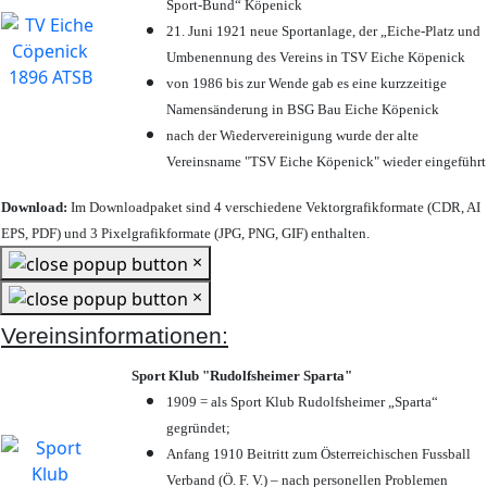
Sport-Bund“ Köpenick
21. Juni 1921 neue Sportanlage, der „Eiche-Platz und
Umbenennung des Vereins in TSV Eiche Köpenick
von 1986 bis zur Wende gab es eine kurzzeitige
Namensänderung in BSG Bau Eiche Köpenick
nach der Wiedervereinigung wurde der alte
Vereinsname "TSV Eiche Köpenick" wieder eingeführt
Download:
Im Downloadpaket sind 4 verschiedene Vektorgrafikformate (CDR, AI
EPS, PDF) und 3 Pixelgrafikformate (JPG, PNG, GIF) enthalten.
×
×
Vereinsinformationen:
Sport Klub "Rudolfsheimer Sparta"
1909 = als Sport Klub Rudolfsheimer „Sparta“
gegründet;
Anfang 1910 Beitritt zum Österreichischen Fussball
Verband (Ö. F. V.) – nach personellen Problemen