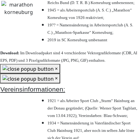
Reichs Bund (D. T. R. B.) Korneuburg umbenennen;
1945 = als Arbeitersportclub (A. S. C.) „Marathon“
Korneuburg von 1926 reaktiviert;
19?? = Namensänderung in Arbeitersportclub (A. S.
C.) „Marathon-Sparkasse“ Korneuburg;
2019 in SC Korneuburg umbenannt
Download:
Im Downloadpaket sind 4 verschiedene Vektorgrafikformate (CDR, AI
EPS, PDF) und 3 Pixelgrafikformate (JPG, PNG, GIF) enthalten.
×
×
Vereinsinformationen:
1921 = als Arbeiter Sport Club „Sturm“ Hainburg an
der Donau gegründet; (Quelle: Wiener Sport Tagblatt,
vom 13.04.1922); Vereinsfarben: Blau-Schwarz;
1934 = Namensänderung in Vaterländischer Sport
Club Hainburg 1921, aber noch im selben Jahr löste
sich der Verein auf;