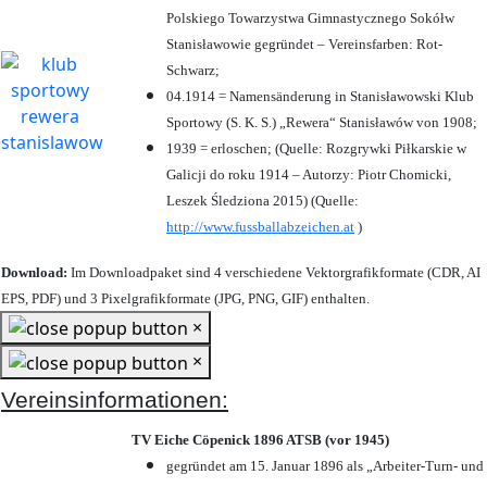
Polskiego Towarzystwa Gimnastycznego Sokółw
Stanisławowie gegründet – Vereinsfarben: Rot-
Schwarz;
04.1914 = Namensänderung in Stanisławowski Klub
Sportowy (S. K. S.) „Rewera“ Stanisławów von 1908;
1939 = erloschen; (Quelle: Rozgrywki Piłkarskie w
Galicji do roku 1914 – Autorzy: Piotr Chomicki,
Leszek Śledziona 2015) (Quelle:
http://www.fussballabzeichen.at
)
Download:
Im Downloadpaket sind 4 verschiedene Vektorgrafikformate (CDR, AI
EPS, PDF) und 3 Pixelgrafikformate (JPG, PNG, GIF) enthalten.
×
×
Vereinsinformationen:
TV Eiche Cöpenick 1896 ATSB (vor 1945)
gegründet am 15. Januar 1896 als „Arbeiter-Turn- und