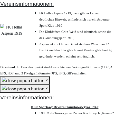
Vereinsinformationen:
FK Hellas Aspern 1919, dazu gibt es keinen
deutlichen Hinweis, es findet sich nur ein Asperner
Sport Klub 1919
;
Die Klubfarben Grün-Weiß sind identisch, sowie die
das Gründungsjahr 1910
;
Aspern ist ein kleiner Bezirksteil aus Wien dem 22.
Bezirk und das hier gleich zwei Vereine gleichzeitig
gegründet wurden, scheint sehr fraglich.
Download:
Im Downloadpaket sind 4 verschiedene Vektorgrafikformate (CDR, AI
EPS, PDF) und 3 Pixelgrafikformate (JPG, PNG, GIF) enthalten.
×
×
Vereinsinformationen:
Klub Sportowy Rewera Stanisławów (vor 1945)
1908 = als Towarzystwa Zabaw Ruchowych „Rewera“