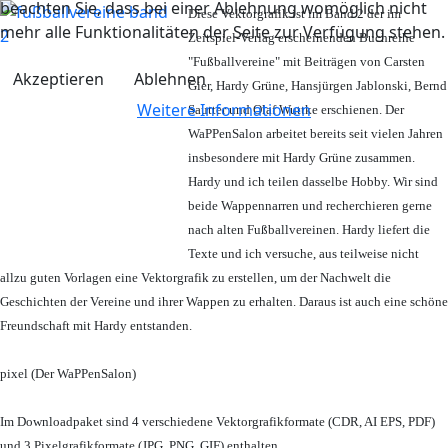
beachten Sie, dass bei einer Ablehnung womöglich nicht
Diese Vektorgrafik ist im Band 2 der im
mehr alle Funktionalitäten der Seite zur Verfügung stehen.
Zeitspiel-Verlag erscheinenden Buchreihe
"Fußballvereine" mit Beiträgen von Carsten
Akzeptieren
Ablehnen
Gier, Hardy Grüne, Hansjürgen Jablonski, Bernd
Weitere Informationen
Sautter und Olaf Wuttke erschienen. Der
WaPPenSalon arbeitet bereits seit vielen Jahren
insbesondere mit Hardy Grüne zusammen.
Hardy und ich teilen dasselbe Hobby. Wir sind
beide Wappennarren und recherchieren gerne
nach alten Fußballvereinen. Hardy liefert die
Texte und ich versuche, aus teilweise nicht
allzu guten Vorlagen eine Vektorgrafik zu erstellen, um der Nachwelt die
Geschichten der Vereine und ihrer Wappen zu erhalten. Daraus ist auch eine schöne
Freundschaft mit Hardy entstanden.
pixel (Der WaPPenSalon)
Im Downloadpaket sind 4 verschiedene Vektorgrafikformate (CDR, AI EPS, PDF)
und 3 Pixelgrafikformate (JPG, PNG, GIF) enthalten.