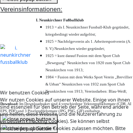
Vereinsinformationen:
I. Neunkirchner Fußballklub
1913 = als I. Neunkirchner Fussball-Klub gegründet,
kriegsbedingt wieder aufgelöst;
1925 = Nachfolgeverein als 1. Arbeitersportverein (A.
S. V.) Neunkirchen wieder gegründet;
1925 = kurz darauf Fusion mit dem Sport Club
„Bewegung“ Neunkirchen von 1920 zum Sport Club
Neunkirchen von 1913;
1984 = Fusion mit dem Werks Sport Verein „Brevillier
& Urban“ Neunkirchen von 1932 zum Sport Club
Neunkirchen von 1913; Vereinsfarben: Blau-Weiß;
Wir benutzen Cookies
Wir nutzen Cookies auf unserer Website. Einige von ihnen
Download:
Im Downloadpaket sind 4 verschiedene Vektorgrafikformate (CDR, AI
sind essenziell für den Betrieb der Seite, während andere
EPS, PDF) und 3 Pixelgrafikformate (JPG, PNG, GIF) enthalten.
uns helfen, diese Website und die Nutzererfahrung zu
×
verbessern (Tracking Cookies). Sie können selbst
×
entscheiden, ob Sie die Cookies zulassen möchten. Bitte