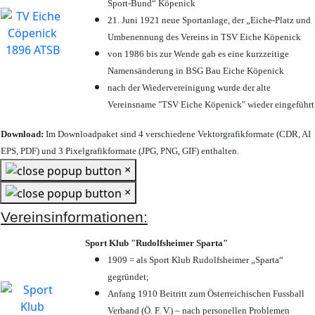
Sport-Bund“ Köpenick
21. Juni 1921 neue Sportanlage, der „Eiche-Platz und
Umbenennung des Vereins in TSV Eiche Köpenick
von 1986 bis zur Wende gab es eine kurzzeitige
Namensänderung in BSG Bau Eiche Köpenick
nach der Wiedervereinigung wurde der alte
Vereinsname "TSV Eiche Köpenick" wieder eingeführt
Download:
Im Downloadpaket sind 4 verschiedene Vektorgrafikformate (CDR, AI
EPS, PDF) und 3 Pixelgrafikformate (JPG, PNG, GIF) enthalten.
×
×
Vereinsinformationen:
Sport Klub "Rudolfsheimer Sparta"
1909 = als Sport Klub Rudolfsheimer „Sparta“
gegründet;
Anfang 1910 Beitritt zum Österreichischen Fussball
Verband (Ö. F. V.) – nach personellen Problemen