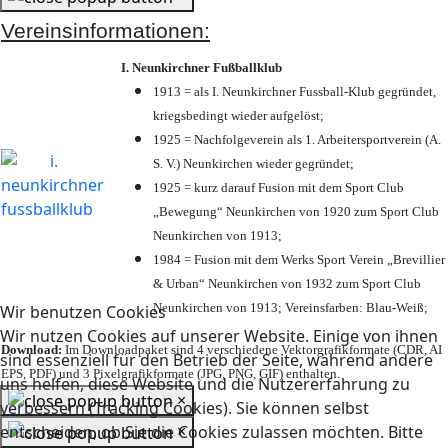
Vereinsinformationen:
I. Neunkirchner Fußballklub
1913 = als I. Neunkirchner Fussball-Klub gegründet,
kriegsbedingt wieder aufgelöst;
1925 = Nachfolgeverein als 1. Arbeitersportverein (A.
S. V.) Neunkirchen wieder gegründet;
1925 = kurz darauf Fusion mit dem Sport Club
„Bewegung“ Neunkirchen von 1920 zum Sport Club
Neunkirchen von 1913;
1984 = Fusion mit dem Werks Sport Verein „Brevillier
& Urban“ Neunkirchen von 1932 zum Sport Club
Neunkirchen von 1913; Vereinsfarben: Blau-Weiß;
Wir benutzen Cookies
Wir nutzen Cookies auf unserer Website. Einige von ihnen
Download:
Im Downloadpaket sind 4 verschiedene Vektorgrafikformate (CDR, AI
sind essenziell für den Betrieb der Seite, während andere
EPS, PDF) und 3 Pixelgrafikformate (JPG, PNG, GIF) enthalten.
uns helfen, diese Website und die Nutzererfahrung zu
×
verbessern (Tracking Cookies). Sie können selbst
×
entscheiden, ob Sie die Cookies zulassen möchten. Bitte