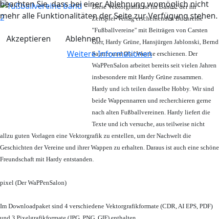
beachten Sie, dass bei einer Ablehnung womöglich nicht
Diese Vektorgrafik ist im Band 2 der im
mehr alle Funktionalitäten der Seite zur Verfügung stehen.
Zeitspiel-Verlag erscheinenden Buchreihe
"Fußballvereine" mit Beiträgen von Carsten
Akzeptieren
Ablehnen
Gier, Hardy Grüne, Hansjürgen Jablonski, Bernd
Weitere Informationen
Sautter und Olaf Wuttke erschienen. Der
WaPPenSalon arbeitet bereits seit vielen Jahren
insbesondere mit Hardy Grüne zusammen.
Hardy und ich teilen dasselbe Hobby. Wir sind
beide Wappennarren und recherchieren gerne
nach alten Fußballvereinen. Hardy liefert die
Texte und ich versuche, aus teilweise nicht
allzu guten Vorlagen eine Vektorgrafik zu erstellen, um der Nachwelt die
Geschichten der Vereine und ihrer Wappen zu erhalten. Daraus ist auch eine schöne
Freundschaft mit Hardy entstanden.
pixel (Der WaPPenSalon)
Im Downloadpaket sind 4 verschiedene Vektorgrafikformate (CDR, AI EPS, PDF)
und 3 Pixelgrafikformate (JPG, PNG, GIF) enthalten.