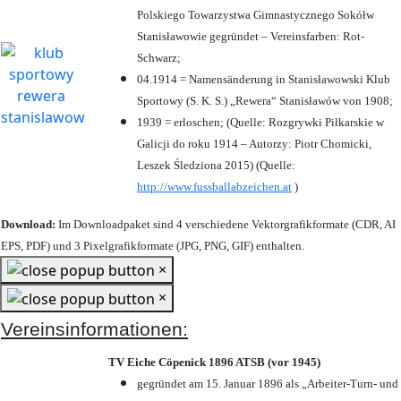
Polskiego Towarzystwa Gimnastycznego Sokółw
Stanisławowie gegründet – Vereinsfarben: Rot-
Schwarz;
04.1914 = Namensänderung in Stanisławowski Klub
Sportowy (S. K. S.) „Rewera“ Stanisławów von 1908;
1939 = erloschen; (Quelle: Rozgrywki Piłkarskie w
Galicji do roku 1914 – Autorzy: Piotr Chomicki,
Leszek Śledziona 2015) (Quelle:
http://www.fussballabzeichen.at
)
Download:
Im Downloadpaket sind 4 verschiedene Vektorgrafikformate (CDR, AI
EPS, PDF) und 3 Pixelgrafikformate (JPG, PNG, GIF) enthalten.
×
×
Vereinsinformationen:
TV Eiche Cöpenick 1896 ATSB (vor 1945)
gegründet am 15. Januar 1896 als „Arbeiter-Turn- und