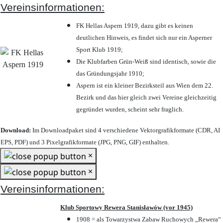
Vereinsinformationen:
FK Hellas Aspern 1919, dazu gibt es keinen
deutlichen Hinweis, es findet sich nur ein Asperner
Sport Klub 1919
;
Die Klubfarben Grün-Weiß sind identisch, sowie die
das Gründungsjahr 1910
;
Aspern ist ein kleiner Bezirksteil aus Wien dem 22.
Bezirk und das hier gleich zwei Vereine gleichzeitig
gegründet wurden, scheint sehr fraglich.
Download:
Im Downloadpaket sind 4 verschiedene Vektorgrafikformate (CDR, AI
EPS, PDF) und 3 Pixelgrafikformate (JPG, PNG, GIF) enthalten.
×
×
Vereinsinformationen:
Klub Sportowy Rewera Stanisławów (vor 1945)
1908 = als Towarzystwa Zabaw Ruchowych „Rewera“