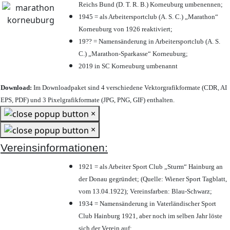
Reichs Bund (D. T. R. B.) Korneuburg umbenennen;
1945 = als Arbeitersportclub (A. S. C.) „Marathon“
Korneuburg von 1926 reaktiviert;
19?? = Namensänderung in Arbeitersportclub (A. S.
C.) „Marathon-Sparkasse“ Korneuburg;
2019 in SC Korneuburg umbenannt
Download:
Im Downloadpaket sind 4 verschiedene Vektorgrafikformate (CDR, AI
EPS, PDF) und 3 Pixelgrafikformate (JPG, PNG, GIF) enthalten.
×
×
Vereinsinformationen:
1921 = als Arbeiter Sport Club „Sturm“ Hainburg an
der Donau gegründet; (Quelle: Wiener Sport Tagblatt,
vom 13.04.1922); Vereinsfarben: Blau-Schwarz;
1934 = Namensänderung in Vaterländischer Sport
Club Hainburg 1921, aber noch im selben Jahr löste
sich der Verein auf;