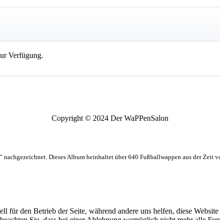
zur Verfügung.
Copyright © 2024 Der WaPPenSalon
 nachgezeichnet. Dieses Album beinhaltet über 640 Fußballwappen aus der Zeit 
ell für den Betrieb der Seite, während andere uns helfen, diese Websit
 beachten Sie, dass bei einer Ablehnung womöglich nicht mehr alle Funk