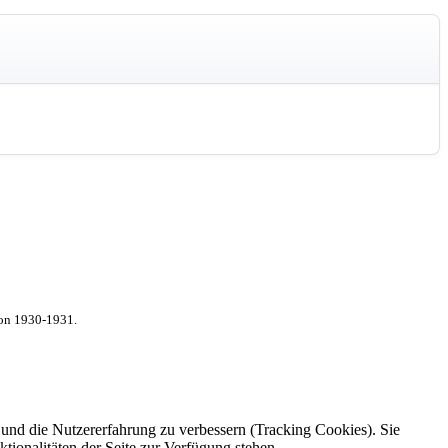
von 1930-1931.
e und die Nutzererfahrung zu verbessern (Tracking Cookies). Sie
tionalitäten der Seite zur Verfügung stehen.