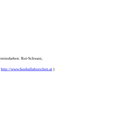
reinsfarben: Rot-Schwarz;
:
http://www.fussballabzeichen.at
)