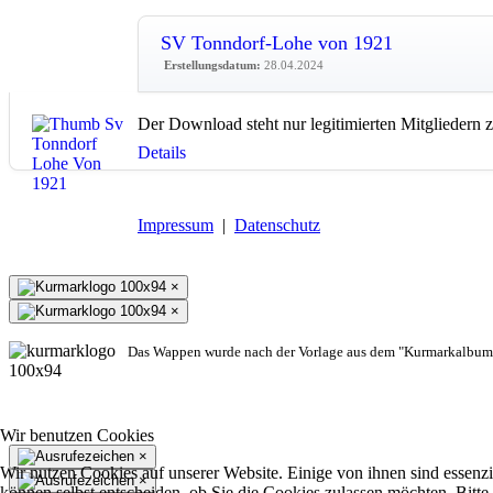
SV Tonndorf-Lohe von 1921
Erstellungsdatum:
28.04.2024
Der Download steht nur legitimierten Mitgliedern 
Details
Impressum
|
Datenschutz
×
×
Das Wappen wurde nach der Vorlage aus dem "Kurmarkalbum"
Wir benutzen Cookies
×
Wir nutzen Cookies auf unserer Website. Einige von ihnen sind essenzi
×
können selbst entscheiden, ob Sie die Cookies zulassen möchten. Bitte