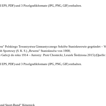
EPS, PDF) und 3 Pixelgrafikformate (JPG, PNG, GIF) enthalten.
a“ Polskiego Towarzystwa Gimnastycznego Sokółw Stanisławowie gegründet – Ve
b Sportowy (S. K. S.) „Rewera“ Stanisławów von 1908;
w Galicji do roku 1914 – Autorzy: Piotr Chomicki, Leszek Śledziona 2015) (Quelle
EPS, PDF) und 3 Pixelgrafikformate (JPG, PNG, GIF) enthalten.
- und Sport-Bund“ Köpenick