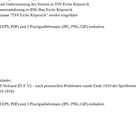
z und Umbenennung des Vereins in TSV Eiche Köpenick
 Namensänderung in BSG Bau Eiche Köpenick
nsname "TSV Eiche Köpenick" wieder eingeführt
EPS, PDF) und 3 Pixelgrafikformate (JPG, PNG, GIF) enthalten.
ründet;
l Verband (Ö. F. V.) – nach personellen Problemen wurde Ende 1910 der Spielbetri
.10.1910)
EPS, PDF) und 3 Pixelgrafikformate (JPG, PNG, GIF) enthalten.