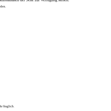
rden.
r fraglich.