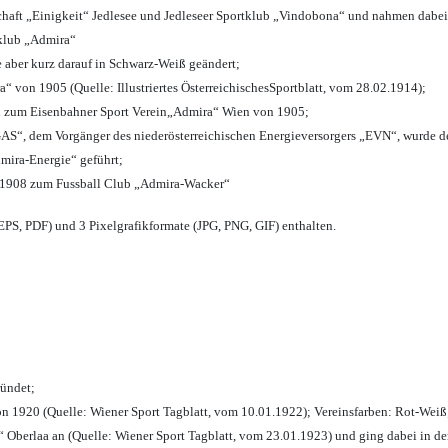
chaft „Einigkeit“ Jedlesee und Jedleseer Sportklub „Vindobona“ und nahmen dabei
lklub „Admira“
e aber kurz darauf in Schwarz-Weiß geändert;
von 1905 (Quelle: Illustriertes ÖsterreichischesSportblatt, vom 28.02.1914);
n zum Eisenbahner Sport Verein„Admira“ Wien von 1905;
“, dem Vorgänger des niederösterreichischen Energieversorgers „EVN“, wurde de
mira-Energie“ geführt;
 1908 zum Fussball Club „Admira-Wacker“
PS, PDF) und 3 Pixelgrafikformate (JPG, PNG, GIF) enthalten.
ründet;
n 1920 (Quelle: Wiener Sport Tagblatt, vom 10.01.1922); Vereinsfarben: Rot-Weiß
 Oberlaa an (Quelle: Wiener Sport Tagblatt, vom 23.01.1923) und ging dabei in de