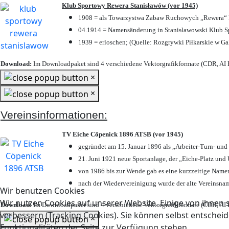
Klub Sportowy Rewera Stanisławów (vor 1945)
1908 = als Towarzystwa Zabaw Ruchowych „Rewera“ P
04.1914 = Namensänderung in Stanisławowski Klub Sp
1939 = erloschen; (Quelle: Rozgrywki Piłkarskie w Ga
Download:
Im Downloadpaket sind 4 verschiedene Vektorgrafikformate (CDR, AI E
×
×
Vereinsinformationen:
TV Eiche Cöpenick 1896 ATSB (vor 1945)
gegründet am 15. Januar 1896 als „Arbeiter-Turn- un
21. Juni 1921 neue Sportanlage, der „Eiche-Platz u
von 1986 bis zur Wende gab es eine kurzzeitige Nam
nach der Wiedervereinigung wurde der alte Vereinsna
Wir benutzen Cookies
Wir nutzen Cookies auf unserer Website. Einige von ihnen s
Download:
Im Downloadpaket sind 4 verschiedene Vektorgrafikformate (CDR, AI E
verbessern (Tracking Cookies). Sie können selbst entscheid
×
Funktionalitäten der Seite zur Verfügung stehen.