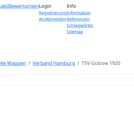
takt
Bewertungen
Login
Info
Registrierung
Information
An/Abmelden
Referenzen
Schlagwörter
Sitemap
elle Wappen
Verband Hamburg
TSV Gülzow 1920