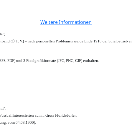
Weitere Informationen
et;
rband (Ö. F. V.) – nach personellen Problemen wurde Ende 1910 der Spielbetrieb e
PS, PDF) und 3 Pixelgrafikformate (JPG, PNG, GIF) enthalten.
urm“;
Fussballinteressierten zum I. Gross Floridsdorfer
;
tung, vom 04.03.1900);