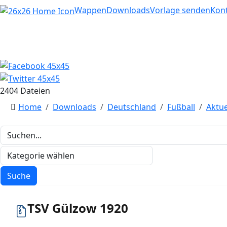
Home
Wappen
Downloads
Vorlage senden
Kon
2404 Dateien
Home
Downloads
Deutschland
Fußball
Aktu
TSV Gülzow 1920