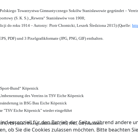
olskiego Towarzystwa Gimnastycznego Sokółw Stanisławowie gegründet – Verein
ortowy (S. K. S.) „Rewera“ Stanisławów von 1908;
licji do roku 1914 – Autorzy: Piotr Chomicki, Leszek Śledziona 2015) (Quelle:
htt
PS, PDF) und 3 Pixelgrafikformate (JPG, PNG, GIF) enthalten.
d Sport-Bund“ Köpenick
nd Umbenennung des Vereins in TSV Eiche Köpenick
ensänderung in BSG Bau Eiche Köpenick
me "TSV Eiche Köpenick" wieder eingeführt
ind essenziell für den Betrieb der Seite, während andere u
PS, PDF) und 3 Pixelgrafikformate (JPG, PNG, GIF) enthalten.
en, ob Sie die Cookies zulassen möchten. Bitte beachten Si