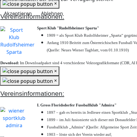
×
Akzeptieren
Ablehnen
Vereinsinformationen:
Sport Klub "Rudolfsheimer Sparta"
1909 = als Sport Klub Rudolfsheimer „Sparta“ gegründ
Anfang 1910 Beitritt zum Österreichischen Fussball Ve
(Quelle: Neues Wiener Tagblatt, vom 01.10.1910)
Download:
Im Downloadpaket sind 4 verschiedene Vektorgrafikformate (CDR, AI E
×
×
Vereinsinformationen:
I. Gross Floridsdorfer Fussballklub "Admira"
1897 – gab es bereits in Jedlesee einen Sportklub „St
1899 – im Juli fusionierte sich dieser mit Donaufelder 
Fussballklub „Admira“ (Quelle: Allgemeine Sport Zei
1903 – löste sich der Verein wieder auf;