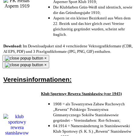
Asperner Sport Klub 1919
;
Die Klubfarben Grün-Weiß sind identisch, sowie
die das Gründungsjahr 1910
;
Aspern ist ein kleiner Bezirksteil aus Wien dem
22. Bezirk und das hier gleich zwei Vereine
gleichzeitig gegründet wurden, scheint sehr
fraglich.
Download:
Im Downloadpaket sind 4 verschiedene Vektorgrafikformate (CDR,
AI EPS, PDF) und 3 Pixelgrafikformate (JPG, PNG, GIF) enthalten.
×
×
Vereinsinformationen:
Klub Sportowy Rewera Stanisławów (vor 1945)
1908 = als Towarzystwa Zabaw Ruchowych
„Rewera“ Polskiego Towarzystwa
Gimnastycznego Sokółw Stanisławowie
gegründet – Vereinsfarben: Rot-Schwarz;
04.1914 = Namensänderung in Stanisławowski
Klub Sportowy (S. K. S.) „Rewera“ Stanisławów