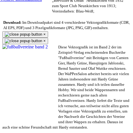
„Brevillier & Urban“ Neunkirchen von 1932
zum Sport Club Neunkirchen von 1913;
Vereinsfarben: Blau-Weiß;
Download:
Im Downloadpaket sind 4 verschiedene Vektorgrafikformate (CDR,
AI EPS, PDF) und 3 Pixelgrafikformate (JPG, PNG, GIF) enthalten.
×
×
Diese Vektorgrafik ist im Band 2 der im
Zeitspiel-Verlag erscheinenden Buchreihe
"Fußballvereine" mit Beiträgen von Carsten
Gier, Hardy Grüne, Hansjürgen Jablonski,
Bernd Sautter und Olaf Wuttke erschienen.
Der WaPPenSalon arbeitet bereits seit vielen
Jahren insbesondere mit Hardy Grüne
zusammen. Hardy und ich teilen dasselbe
Hobby. Wir sind beide Wappennarren und
recherchieren gerne nach alten
Fußballvereinen. Hardy liefert die Texte und
ich versuche, aus teilweise nicht allzu guten
Vorlagen eine Vektorgrafik zu erstellen, um
der Nachwelt die Geschichten der Vereine
und ihrer Wappen zu erhalten. Daraus ist
auch eine schöne Freundschaft mit Hardy entstanden.