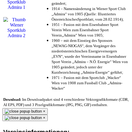
geändert;
1914 – Namensänderung in Wiener Sport Club
„Admira“ von 1905 (Quelle: Illustriertes
ÖsterreichischesSportblatt, vom 28.02.1914);
1951 – Fusion mit dem Eisenbahner Sport
Verein Wien zum Eisenbahner Sport
Verein„Admira“ Wien von 1905;
1960 – mit dem Einstieg des Sponsors
„NEWAG-NIOGAS“, dem Vorgänger des
niederösterreichischen Energieversorgers
„EVN“, wurde der Vereinsname in Eisenbahner
Sport Verein „Admira – N.Ö. Energie“ Wien von
1905 geändert, jedoch unter der
Kurzbezeichnung „Admira-Energie“ geführt;
1971 – Fusion mit dem Sportclub „Wacker“
Wien von 1908 zum Fussball Club „Admira-
Wacker“
Download:
Im Downloadpaket sind 4 verschiedene Vektorgrafikformate (CDR,
AI EPS, PDF) und 3 Pixelgrafikformate (JPG, PNG, GIF) enthalten.
×
×
Vereinsinformationen: