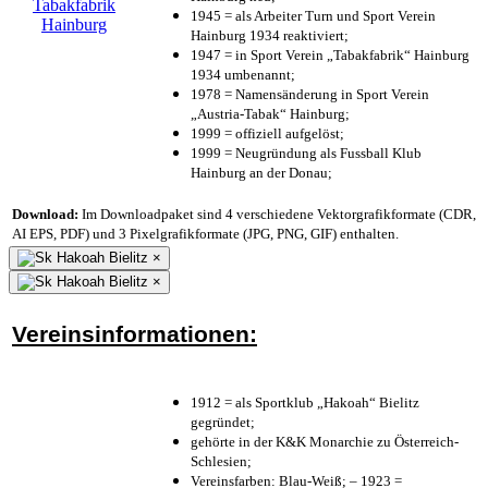
1945 = als Arbeiter Turn und Sport Verein
Hainburg 1934 reaktiviert;
1947 = in Sport Verein „Tabakfabrik“ Hainburg
1934 umbenannt;
1978 = Namensänderung in Sport Verein
„Austria-Tabak“ Hainburg;
1999 = offiziell aufgelöst;
1999 = Neugründung als Fussball Klub
Hainburg an der Donau;
Download:
Im Downloadpaket sind 4 verschiedene Vektorgrafikformate (CDR,
AI EPS, PDF) und 3 Pixelgrafikformate (JPG, PNG, GIF) enthalten.
×
×
Vereinsinformationen:
1912 = als Sportklub „Hakoah“ Bielitz
gegründet;
gehörte in der K&K Monarchie zu Österreich-
Schlesien;
Vereinsfarben: Blau-Weiß; – 1923 =