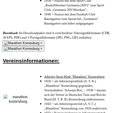
1939 = Fusion mit dem Sport Club
„Rudolfsheimer Germania (XIV)“ zum Sport
Club „Germania XIV-Horekan“;
1940 = Fusion mit dem Fussball Club
Baumgarten zum Sportclub „Germania“
Baumgarten und dabei aufgegangen
Download:
Im Downloadpaket sind 4 verschiedene Vektorgrafikformate (CDR,
AI EPS, PDF) und 3 Pixelgrafikformate (JPG, PNG, GIF) enthalten.
×
×
Vereinsinformationen:
Arbeiter Sport Klub "Marathon" Korneuburg
1926 = als Arbeitersportklub (A. S. K.)
„Marathon“ Korneuburg gegründet;
Vereinsfarben: Schwarz-Rot; – 1938 = musste
sich der Verein in Deutscher Turn und Reichs
Bund (D. T. R. B.) Korneuburg umbenennen;
1945 = als Arbeitersportclub (A. S. C.)
„Marathon“ Korneuburg von 1926 reaktiviert;
19?? = Namensänderung in Arbeitersportclub