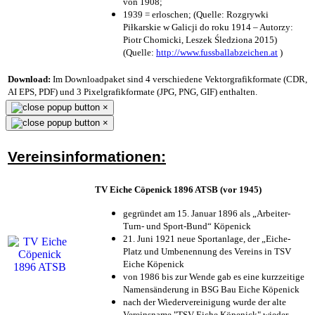
von 1908;
1939 = erloschen; (Quelle: Rozgrywki
Piłkarskie w Galicji do roku 1914 – Autorzy:
Piotr Chomicki, Leszek Śledziona 2015)
(Quelle:
http://www.fussballabzeichen.at
)
Download:
Im Downloadpaket sind 4 verschiedene Vektorgrafikformate (CDR,
AI EPS, PDF) und 3 Pixelgrafikformate (JPG, PNG, GIF) enthalten.
×
×
Vereinsinformationen:
TV Eiche Cöpenick 1896 ATSB (vor 1945)
gegründet am 15. Januar 1896 als „Arbeiter-
Turn- und Sport-Bund“ Köpenick
21. Juni 1921 neue Sportanlage, der „Eiche-
Platz und Umbenennung des Vereins in TSV
Eiche Köpenick
von 1986 bis zur Wende gab es eine kurzzeitige
Namensänderung in BSG Bau Eiche Köpenick
nach der Wiedervereinigung wurde der alte
Vereinsname "TSV Eiche Köpenick" wieder