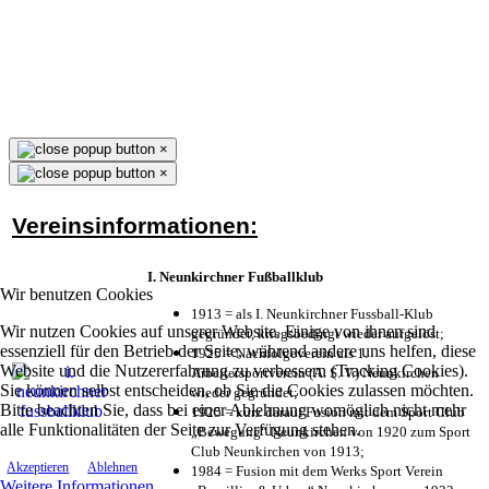
×
×
Vereinsinformationen:
I. Neunkirchner Fußballklub
Wir benutzen Cookies
1913 = als I. Neunkirchner Fussball-Klub
Wir nutzen Cookies auf unserer Website. Einige von ihnen sind
gegründet, kriegsbedingt wieder aufgelöst;
essenziell für den Betrieb der Seite, während andere uns helfen, diese
1925 = Nachfolgeverein als 1.
Website und die Nutzererfahrung zu verbessern (Tracking Cookies).
Arbeitersportverein (A. S. V.) Neunkirchen
Sie können selbst entscheiden, ob Sie die Cookies zulassen möchten.
wieder gegründet;
Bitte beachten Sie, dass bei einer Ablehnung womöglich nicht mehr
1925 = kurz darauf Fusion mit dem Sport Club
alle Funktionalitäten der Seite zur Verfügung stehen.
„Bewegung“ Neunkirchen von 1920 zum Sport
Club Neunkirchen von 1913;
Akzeptieren
Ablehnen
1984 = Fusion mit dem Werks Sport Verein
Weitere Informationen