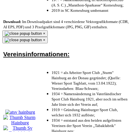
(A. S. C.) „Marathon-Sparkasse“ Korneuburg;
2019 in SC Korneuburg umbenannt
Download:
Im Downloadpaket sind 4 verschiedene Vektorgrafikformate (CDR,
AI EPS, PDF) und 3 Pixelgrafikformate (JPG, PNG, GIF) enthalten.
×
×
Vereinsinformationen:
1921 = als Arbeiter Sport Club „Sturm“
Hainburg an der Donau gegründet; (Quelle:
Wiener Sport Tagblatt, vom 13.04.1922);
Vereinsfarben: Blau-Schwarz;
1934 = Namensänderung in Vaterländischer
Sport Club Hainburg 1921, aber noch im selben
Jahr löste sich der Verein auf;
1919 = Gründung Hainburger Sport Club,
welcher sich 1932 auflöste;
1934 = entstand aus den beiden aufgelösten
Vereinen der Sport Verein „Tabakfabrik“
Hainburg neu;