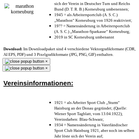
sich der Verein in Deutscher Turn und Reichs
Bund (D. T. R. B.) Korneuburg umbenennen;
1945 = als Arbeitersportclub (A. S. C.)
„Marathon“ Korneuburg von 1926 reaktiviert;
19?? = Namensänderung in Arbeitersportclub
(A. S. C.) „Marathon-Sparkasse“ Korneuburg;
2019 in SC Korneuburg umbenannt
Download:
Im Downloadpaket sind 4 verschiedene Vektorgrafikformate (CDR,
AI EPS, PDF) und 3 Pixelgrafikformate (JPG, PNG, GIF) enthalten.
×
×
Vereinsinformationen:
1921 = als Arbeiter Sport Club „Sturm“
Hainburg an der Donau gegründet; (Quelle:
Wiener Sport Tagblatt, vom 13.04.1922);
Vereinsfarben: Blau-Schwarz;
1934 = Namensänderung in Vaterländischer
Sport Club Hainburg 1921, aber noch im selben
Jahr löste sich der Verein auf;