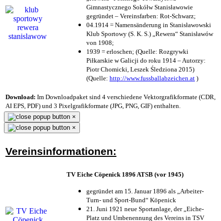
Gimnastycznego Sokółw Stanisławowie
gegründet – Vereinsfarben: Rot-Schwarz;
04.1914 = Namensänderung in Stanisławowski
Klub Sportowy (S. K. S.) „Rewera“ Stanisławów
von 1908;
1939 = erloschen; (Quelle: Rozgrywki
Piłkarskie w Galicji do roku 1914 – Autorzy:
Piotr Chomicki, Leszek Śledziona 2015)
(Quelle:
http://www.fussballabzeichen.at
)
Download:
Im Downloadpaket sind 4 verschiedene Vektorgrafikformate (CDR,
AI EPS, PDF) und 3 Pixelgrafikformate (JPG, PNG, GIF) enthalten.
×
×
Vereinsinformationen:
TV Eiche Cöpenick 1896 ATSB (vor 1945)
gegründet am 15. Januar 1896 als „Arbeiter-
Turn- und Sport-Bund“ Köpenick
21. Juni 1921 neue Sportanlage, der „Eiche-
Platz und Umbenennung des Vereins in TSV