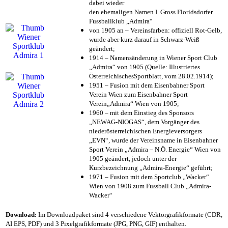
dabei wieder
den ehemaligen Namen I. Gross Floridsdorfer
Fussballklub „Admira“
von 1905 an – Vereinsfarben: offiziell Rot-Gelb,
wurde aber kurz darauf in Schwarz-Weiß
geändert;
1914 – Namensänderung in Wiener Sport Club
„Admira“ von 1905 (Quelle: Illustriertes
ÖsterreichischesSportblatt, vom 28.02.1914);
1951 – Fusion mit dem Eisenbahner Sport
Verein Wien zum Eisenbahner Sport
Verein„Admira“ Wien von 1905;
1960 – mit dem Einstieg des Sponsors
„NEWAG-NIOGAS“, dem Vorgänger des
niederösterreichischen Energieversorgers
„EVN“, wurde der Vereinsname in Eisenbahner
Sport Verein „Admira – N.Ö. Energie“ Wien von
1905 geändert, jedoch unter der
Kurzbezeichnung „Admira-Energie“ geführt;
1971 – Fusion mit dem Sportclub „Wacker“
Wien von 1908 zum Fussball Club „Admira-
Wacker“
Download:
Im Downloadpaket sind 4 verschiedene Vektorgrafikformate (CDR,
AI EPS, PDF) und 3 Pixelgrafikformate (JPG, PNG, GIF) enthalten.