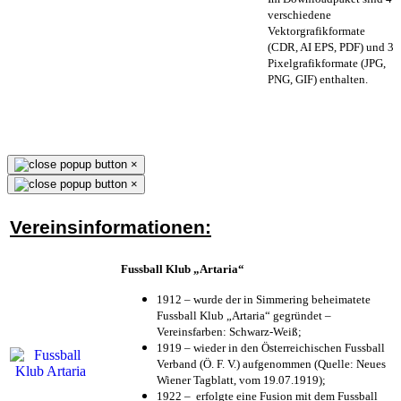
verschiedene
Vektorgrafikformate
(CDR, AI EPS, PDF) und 3
Pixelgrafikformate (JPG,
PNG, GIF) enthalten.
×
×
Vereinsinformationen:
Fussball Klub „Artaria“
1912 – wurde der in Simmering beheimatete
Fussball Klub „Artaria“ gegründet –
Vereinsfarben: Schwarz-Weiß;
1919 – wieder in den Österreichischen Fussball
Verband (Ö. F. V.) aufgenommen (Quelle: Neues
Wiener Tagblatt, vom 19.07.1919);
1922 – erfolgte eine Fusion mit dem Fussball