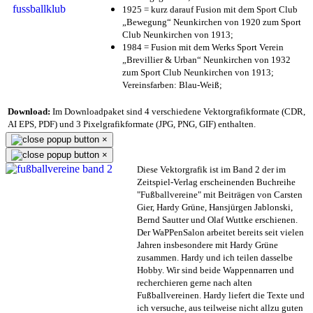
1925 = kurz darauf Fusion mit dem Sport Club
„Bewegung“ Neunkirchen von 1920 zum Sport
Club Neunkirchen von 1913;
1984 = Fusion mit dem Werks Sport Verein
„Brevillier & Urban“ Neunkirchen von 1932
zum Sport Club Neunkirchen von 1913;
Vereinsfarben: Blau-Weiß;
Download:
Im Downloadpaket sind 4 verschiedene Vektorgrafikformate (CDR,
AI EPS, PDF) und 3 Pixelgrafikformate (JPG, PNG, GIF) enthalten.
×
×
Diese Vektorgrafik ist im Band 2 der im
Zeitspiel-Verlag erscheinenden Buchreihe
"Fußballvereine" mit Beiträgen von Carsten
Gier, Hardy Grüne, Hansjürgen Jablonski,
Bernd Sautter und Olaf Wuttke erschienen.
Der WaPPenSalon arbeitet bereits seit vielen
Jahren insbesondere mit Hardy Grüne
zusammen. Hardy und ich teilen dasselbe
Hobby. Wir sind beide Wappennarren und
recherchieren gerne nach alten
Fußballvereinen. Hardy liefert die Texte und
ich versuche, aus teilweise nicht allzu guten