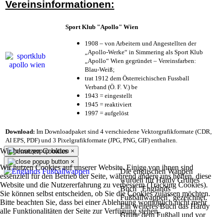
Vereinsinformationen:
Sport Klub "Apollo" Wien
1908 – von Arbeitern und Angestellten der
„Apollo-Werke“ in Simmering als Sport Klub
„Apollo“ Wien gegründet – Vereinsfarben:
Blau-Weiß;
trat 1912 dem Österreichischen Fussball
Verband (Ö. F. V.) be
1943 = eingestellt
1945 = reaktiviert
1997 = aufgelöst
Download:
Im Downloadpaket sind 4 verschiedene Vektorgrafikformate (CDR,
AI EPS, PDF) und 3 Pixelgrafikformate (JPG, PNG, GIF) enthalten.
Wir benutzen Cookies
×
×
Wir nutzen Cookies auf unserer Website. Einige von ihnen sind
Die englischen Wappen
essenziell für den Betrieb der Seite, während andere uns helfen, diese
wurden für Hardy Grünes
Website und die Nutzererfahrung zu verbessern (Tracking Cookies).
Buch "Englands
Sie können selbst entscheiden, ob Sie die Cookies zulassen möchten.
Fußballwappen" gezeichnet.
Bitte beachten Sie, dass bei einer Ablehnung womöglich nicht mehr
Ein weiteres Buch das Hardy
alle Funktionalitäten der Seite zur Verfügung stehen.
Grüne dem Fußball und vor