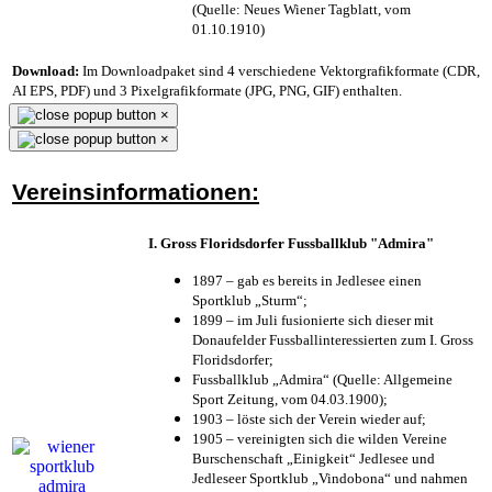
(Quelle: Neues Wiener Tagblatt, vom
01.10.1910)
Download:
Im Downloadpaket sind 4 verschiedene Vektorgrafikformate (CDR,
AI EPS, PDF) und 3 Pixelgrafikformate (JPG, PNG, GIF) enthalten.
×
×
Vereinsinformationen:
I. Gross Floridsdorfer Fussballklub "Admira"
1897 – gab es bereits in Jedlesee einen
Sportklub „Sturm“;
1899 – im Juli fusionierte sich dieser mit
Donaufelder Fussballinteressierten zum I. Gross
Floridsdorfer
;
Fussballklub „Admira“ (Quelle: Allgemeine
Sport Zeitung, vom 04.03.1900);
1903 – löste sich der Verein wieder auf;
1905 – vereinigten sich die wilden Vereine
Burschenschaft „Einigkeit“ Jedlesee und
Jedleseer Sportklub „Vindobona“ und nahmen