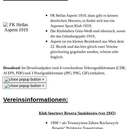
FK Hellas Aspern 1919, dazu gibt es keinen
deutlichen Hinweis, es findet sich nur ein
Asperner Sport Klub 1919
;
Die Klubfarben Grün-Weiß sind identisch, sowie
die das Gründungsjahr 1910
;
Aspern ist ein kleiner Bezirksteil aus Wien dem
22. Bezirk und das hier gleich zwei Vereine
gleichzeitig gegründet wurden, scheint sehr
fraglich.
Download:
Im Downloadpaket sind 4 verschiedene Vektorgrafikformate (CDR,
AI EPS, PDF) und 3 Pixelgrafikformate (JPG, PNG, GIF) enthalten.
×
×
Vereinsinformationen:
Klub Sportowy Rewera Stanisławów (vor 1945)
1908 = als Towarzystwa Zabaw Ruchowych
„Rewera“ Polskiego Towarzystwa