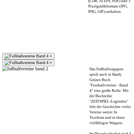
(CDR, AI EPS, PDF) und 3
Pixelgrafikformate (JPG,
PNG, GIF) enthalten.
×
×
Das Fußballwapppen
spielt auch in Hardy
Grünes Buch
"Fussballvereine - Band
4" eine große Rolle. Mit
der Buchreihe
"ZEITSPIEL-Legenden"
lebt die Geschichte vieler
Vereine weiter. In
Textform und in ihren
vielfältigen Wappen.
Im Downloadpaket sind 4