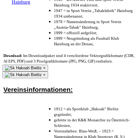
Hainburg 1934 reaktiviert;
1947 = in Sport Verein „Tabakfabrik“ Hainburg
1934 umbenannt;
1978 = Namensänderung in Sport Verein
„Austria-Tabak“ Hainburg;
1999 = offiziell aufgelöst;
1999 = Neugründung als Fussball Klub
Hainburg an der Donau;
Download:
Im Downloadpaket sind 4 verschiedene Vektorgrafikformate (CDR,
AI EPS, PDF) und 3 Pixelgrafikformate (JPG, PNG, GIF) enthalten.
×
×
Vereinsinformationen:
1912 = als Sportklub „Hakoah“ Bielitz
gegründet;
gehörte in der K&K Monarchie zu Österreich-
Schlesien;
Vereinsfarben: Blau-Weiß; – 1923 =
Namensänderung in Klub Sportowy (K. S.)