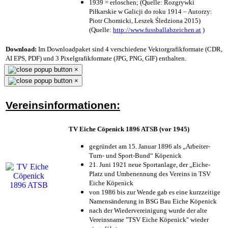
1939 = erloschen; (Quelle: Rozgrywki
Piłkarskie w Galicji do roku 1914 – Autorzy:
Piotr Chomicki, Leszek Śledziona 2015)
(Quelle:
http://www.fussballabzeichen.at
)
Download:
Im Downloadpaket sind 4 verschiedene Vektorgrafikformate (CDR,
AI EPS, PDF) und 3 Pixelgrafikformate (JPG, PNG, GIF) enthalten.
×
×
Vereinsinformationen:
TV Eiche Cöpenick 1896 ATSB (vor 1945)
gegründet am 15. Januar 1896 als „Arbeiter-
Turn- und Sport-Bund“ Köpenick
21. Juni 1921 neue Sportanlage, der „Eiche-
Platz und Umbenennung des Vereins in TSV
Eiche Köpenick
von 1986 bis zur Wende gab es eine kurzzeitige
Namensänderung in BSG Bau Eiche Köpenick
nach der Wiedervereinigung wurde der alte
Vereinsname "TSV Eiche Köpenick" wieder