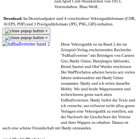
zum Sport Club Neunkirchen von 1913;
Vereinsfarben: Blau-Weiß;
Download:
Im Downloadpaket sind 4 verschiedene Vektorgrafikformate (CDR,
AI EPS, PDF) und 3 Pixelgrafikformate (JPG, PNG, GIF) enthalten.
×
×
Diese Vektorgrafik ist im Band 2 der im
Zeitspiel-Verlag erscheinenden Buchreihe
"Fußballvereine" mit Beiträgen von Carsten
Gier, Hardy Grüne, Hansjürgen Jablonski,
Bernd Sautter und Olaf Wuttke erschienen.
Der WaPPenSalon arbeitet bereits seit vielen
Jahren insbesondere mit Hardy Grüne
zusammen. Hardy und ich teilen dasselbe
Hobby. Wir sind beide Wappennarren und
recherchieren gerne nach alten
Fußballvereinen. Hardy liefert die Texte und
ich versuche, aus teilweise nicht allzu guten
Vorlagen eine Vektorgrafik zu erstellen, um
der Nachwelt die Geschichten der Vereine
und ihrer Wappen zu erhalten. Daraus ist
auch eine schöne Freundschaft mit Hardy entstanden.