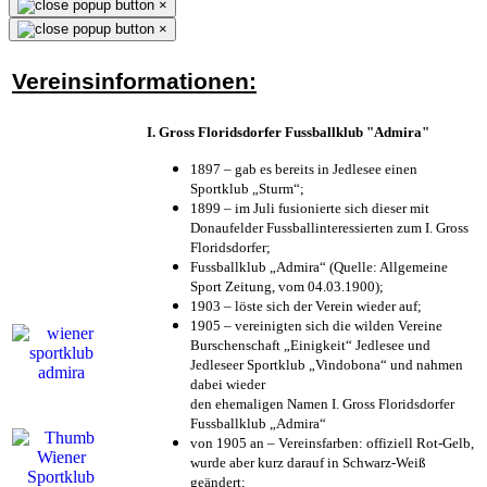
×
×
Vereinsinformationen:
I. Gross Floridsdorfer Fussballklub "Admira"
1897 – gab es bereits in Jedlesee einen
Sportklub „Sturm“;
1899 – im Juli fusionierte sich dieser mit
Donaufelder Fussballinteressierten zum I. Gross
Floridsdorfer
;
Fussballklub „Admira“ (Quelle: Allgemeine
Sport Zeitung, vom 04.03.1900);
1903 – löste sich der Verein wieder auf;
1905 – vereinigten sich die wilden Vereine
Burschenschaft „Einigkeit“ Jedlesee und
Jedleseer Sportklub „Vindobona“ und nahmen
dabei wieder
den ehemaligen Namen I. Gross Floridsdorfer
Fussballklub „Admira“
von 1905 an – Vereinsfarben: offiziell Rot-Gelb,
wurde aber kurz darauf in Schwarz-Weiß
geändert;