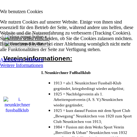
Wir benutzen Cookies
Wir nutzen Cookies auf unserer Website. Einige von ihnen sind
essenziell für den Betrieb der Seite, während andere uns helfen, diese
Website und die Nutzererfahrung zu verbessern (Tracking Cookies).
×
Sie können selbst entscheiden, ob Sie die Cookies zulassen möchten.
Bitte beachten Sie, dass bei einer Ablehnung womöglich nicht mehr
×
alle Funktionalitäten der Seite zur Verfügung stehen.
Vereinsinformationen:
Akzeptieren
Ablehnen
Weitere Informationen
I. Neunkirchner Fußballklub
1913 = als I. Neunkirchner Fussball-Klub
gegründet, kriegsbedingt wieder aufgelöst;
1925 = Nachfolgeverein als 1.
Arbeitersportverein (A. S. V.) Neunkirchen
wieder gegründet;
1925 = kurz darauf Fusion mit dem Sport Club
„Bewegung“ Neunkirchen von 1920 zum Sport
Club Neunkirchen von 1913;
1984 = Fusion mit dem Werks Sport Verein
„Brevillier & Urban“ Neunkirchen von 1932