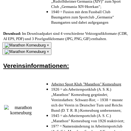
„Rudolfsheimer Germania (XIV)“ zum Sport
Club „Germania XIV-Horekan“;
1940 = Fusion mit dem Fussball Club
Baumgarten zum Sportclub „Germania“
Baumgarten und dabei aufgegangen
Download:
Im Downloadpaket sind 4 verschiedene Vektorgrafikformate (CDR,
AI EPS, PDF) und 3 Pixelgrafikformate (JPG, PNG, GIF) enthalten.
×
×
Vereinsinformationen:
Arbeiter Sport Klub "Marathon" Korneuburg
1926 = als Arbeitersportklub (A. S. K.)
„Marathon“ Korneuburg gegründet;
Vereinsfarben: Schwarz-Rot; – 1938 = musste
sich der Verein in Deutscher Turn und Reichs
Bund (D. T. R. B.) Korneuburg umbenennen;
1945 = als Arbeitersportclub (A. S. C.)
„Marathon“ Korneuburg von 1926 reaktiviert;
19?? = Namensänderung in Arbeitersportclub