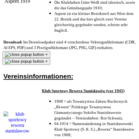
Die Klubfarben Grün-Weiß sind identisch, sowie
die das Gründungsjahr 1910
;
Aspern ist ein kleiner Bezirksteil aus Wien dem
22. Bezirk und das hier gleich zwei Vereine
gleichzeitig gegründet wurden, scheint sehr
fraglich.
Download:
Im Downloadpaket sind 4 verschiedene Vektorgrafikformate (CDR,
AI EPS, PDF) und 3 Pixelgrafikformate (JPG, PNG, GIF) enthalten.
×
×
Vereinsinformationen:
Klub Sportowy Rewera Stanisławów (vor 1945)
1908 = als Towarzystwa Zabaw Ruchowych
„Rewera“ Polskiego Towarzystwa
Gimnastycznego Sokółw Stanisławowie
gegründet – Vereinsfarben: Rot-Schwarz;
04.1914 = Namensänderung in Stanisławowski
Klub Sportowy (S. K. S.) „Rewera“ Stanisławów
von 1908;