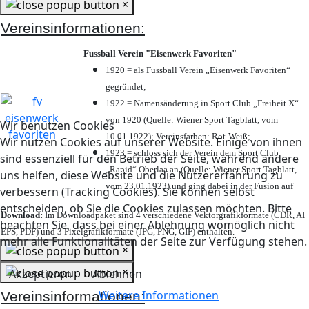
×
Vereinsinformationen:
Fussball Verein "Eisenwerk Favoriten"
1920 = als Fussball Verein „Eisenwerk Favoriten“
gegründet;
1922 = Namensänderung in Sport Club „Freiheit X“
von 1920 (Quelle: Wiener Sport Tagblatt, vom
Wir benutzen Cookies
10.01.1922); Vereinsfarben: Rot-Weiß;
Wir nutzen Cookies auf unserer Website. Einige von ihnen
1923 = schloss sich der Verein dem Sport Club
sind essenziell für den Betrieb der Seite, während andere
„Rapid“ Oberlaa an (Quelle: Wiener Sport Tagblatt,
uns helfen, diese Website und die Nutzererfahrung zu
vom 23.01.1923) und ging dabei in der Fusion auf
verbessern (Tracking Cookies). Sie können selbst
entscheiden, ob Sie die Cookies zulassen möchten. Bitte
Download:
Im Downloadpaket sind 4 verschiedene Vektorgrafikformate (CDR, AI
beachten Sie, dass bei einer Ablehnung womöglich nicht
EPS, PDF) und 3 Pixelgrafikformate (JPG, PNG, GIF) enthalten.
mehr alle Funktionalitäten der Seite zur Verfügung stehen.
×
×
Akzeptieren
Ablehnen
Weitere Informationen
Vereinsinformationen: