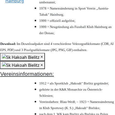
umbenannt;
1978 = Namensänderung in Sport Verein „Austria-
Tabak“ Hainburg;
1999 = offiziell aufgelöst;
1999 = Neugründung als Fussball Klub Hainburg an
der Donau;
Download:
Im Downloadpaket sind 4 verschiedene Vektorgrafikformate (CDR, AI
EPS, PDF) und 3 Pixelgrafikformate (JPG, PNG, GIF) enthalten.
×
×
Vereinsinformationen:
1912 = als Sportklub „Hakoah“ Bielitz gegründet;
gehörte in der K&K Monarchie zu Österreich-
Schlesien;
Vereinsfarben: Blau-Weiß; – 1923 = Namensänderung
in Klub Sportowy (K. S.) „Hakoah“ Bielsko;
nach dem 1. WK kam Bielitz als Bielsko zu Polen