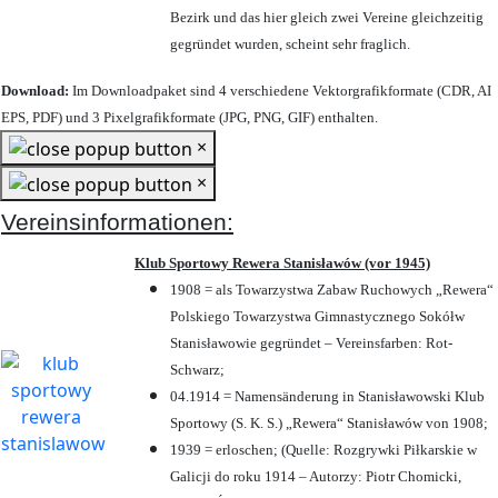
Bezirk und das hier gleich zwei Vereine gleichzeitig
gegründet wurden, scheint sehr fraglich.
Download:
Im Downloadpaket sind 4 verschiedene Vektorgrafikformate (CDR, AI
EPS, PDF) und 3 Pixelgrafikformate (JPG, PNG, GIF) enthalten.
×
×
Vereinsinformationen:
Klub Sportowy Rewera Stanisławów (vor 1945)
1908 = als Towarzystwa Zabaw Ruchowych „Rewera“
Polskiego Towarzystwa Gimnastycznego Sokółw
Stanisławowie gegründet – Vereinsfarben: Rot-
Schwarz;
04.1914 = Namensänderung in Stanisławowski Klub
Sportowy (S. K. S.) „Rewera“ Stanisławów von 1908;
1939 = erloschen; (Quelle: Rozgrywki Piłkarskie w
Galicji do roku 1914 – Autorzy: Piotr Chomicki,