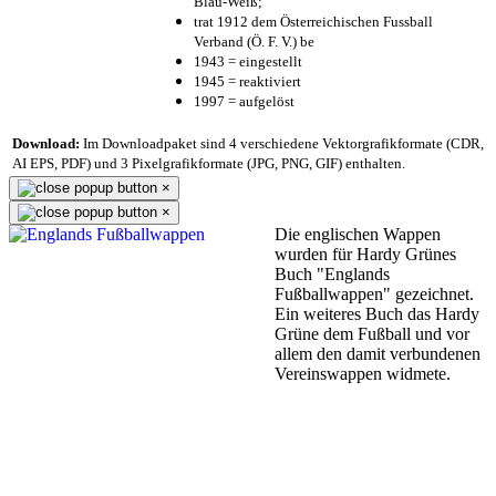
Blau-Weiß;
trat 1912 dem Österreichischen Fussball
Verband (Ö. F. V.) be
1943 = eingestellt
1945 = reaktiviert
1997 = aufgelöst
Download:
Im Downloadpaket sind 4 verschiedene Vektorgrafikformate (CDR,
AI EPS, PDF) und 3 Pixelgrafikformate (JPG, PNG, GIF) enthalten.
×
×
Die englischen Wappen
wurden für Hardy Grünes
Buch "Englands
Fußballwappen" gezeichnet.
Ein weiteres Buch das Hardy
Grüne dem Fußball und vor
allem den damit verbundenen
Vereinswappen widmete.