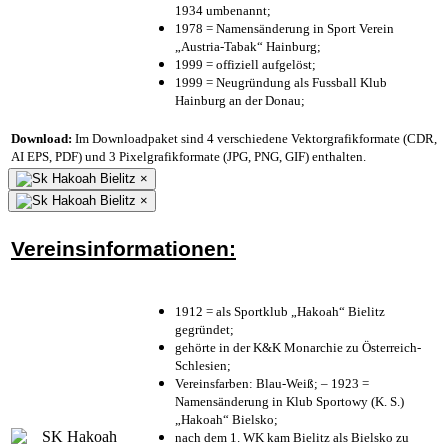
1934 umbenannt;
1978 = Namensänderung in Sport Verein
„Austria-Tabak“ Hainburg;
1999 = offiziell aufgelöst;
1999 = Neugründung als Fussball Klub
Hainburg an der Donau;
Download:
Im Downloadpaket sind 4 verschiedene Vektorgrafikformate (CDR,
AI EPS, PDF) und 3 Pixelgrafikformate (JPG, PNG, GIF) enthalten.
×
×
Vereinsinformationen:
1912 = als Sportklub „Hakoah“ Bielitz
gegründet;
gehörte in der K&K Monarchie zu Österreich-
Schlesien;
Vereinsfarben: Blau-Weiß; – 1923 =
Namensänderung in Klub Sportowy (K. S.)
„Hakoah“ Bielsko;
nach dem 1. WK kam Bielitz als Bielsko zu