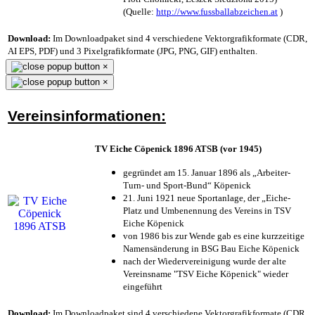
(Quelle:
http://www.fussballabzeichen.at
)
Download:
Im Downloadpaket sind 4 verschiedene Vektorgrafikformate (CDR,
AI EPS, PDF) und 3 Pixelgrafikformate (JPG, PNG, GIF) enthalten.
×
×
Vereinsinformationen:
TV Eiche Cöpenick 1896 ATSB (vor 1945)
gegründet am 15. Januar 1896 als „Arbeiter-
Turn- und Sport-Bund“ Köpenick
21. Juni 1921 neue Sportanlage, der „Eiche-
Platz und Umbenennung des Vereins in TSV
Eiche Köpenick
von 1986 bis zur Wende gab es eine kurzzeitige
Namensänderung in BSG Bau Eiche Köpenick
nach der Wiedervereinigung wurde der alte
Vereinsname "TSV Eiche Köpenick" wieder
eingeführt
Download:
Im Downloadpaket sind 4 verschiedene Vektorgrafikformate (CDR,