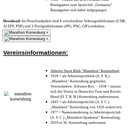
Baumgarten zum Sportclub „Germania“
Baumgarten und dabei aufgegangen
Download:
Im Downloadpaket sind 4 verschiedene Vektorgrafikformate (CDR,
AI EPS, PDF) und 3 Pixelgrafikformate (JPG, PNG, GIF) enthalten.
×
×
Vereinsinformationen:
Arbeiter Sport Klub "Marathon" Korneuburg
1926 = als Arbeitersportklub (A. S. K.)
„Marathon“ Korneuburg gegründet;
Vereinsfarben: Schwarz-Rot; – 1938 = musste
sich der Verein in Deutscher Turn und Reichs
Bund (D. T. R. B.) Korneuburg umbenennen;
1945 = als Arbeitersportclub (A. S. C.)
„Marathon“ Korneuburg von 1926 reaktiviert;
19?? = Namensänderung in Arbeitersportclub
(A. S. C.) „Marathon-Sparkasse“ Korneuburg;
2019 in SC Korneuburg umbenannt