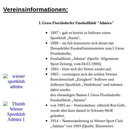
Vereinsinformationen:
I. Gross Floridsdorfer Fussballklub "Admira"
1897 – gab es bereits in Jedlesee einen
Sportklub „Sturm“;
1899 – im Juli fusionierte sich dieser mit
Donaufelder Fussballinteressierten zum I. Gross
Floridsdorfer
;
Fussballklub „Admira“ (Quelle: Allgemeine
Sport Zeitung, vom 04.03.1900);
1903 – löste sich der Verein wieder auf;
1905 – vereinigten sich die wilden Vereine
Burschenschaft „Einigkeit“ Jedlesee und
Jedleseer Sportklub „Vindobona“ und nahmen
dabei wieder
den ehemaligen Namen I. Gross Floridsdorfer
Fussballklub „Admira“
von 1905 an – Vereinsfarben: offiziell Rot-Gelb,
wurde aber kurz darauf in Schwarz-Weiß
geändert;
1914 – Namensänderung in Wiener Sport Club
„Admira“ von 1905 (Quelle: Illustriertes