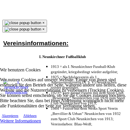
×
×
Vereinsinformationen:
I. Neunkirchner Fußballklub
1913 = als I. Neunkirchner Fussball-Klub
Wir benutzen Cookies
gegründet, kriegsbedingt wieder aufgelöst;
1925 = Nachfolgeverein als 1.
Wir nutzen Cookies auf unserer Website. Einige von ihnen sind
Arbeitersportverein (A. S. V.) Neunkirchen
essenziell für den Betrieb der Seite, während andere uns helfen, diese
wieder gegründet;
Website und die Nutzererfahrung zu verbessern (Tracking Cookies).
1925 = kurz darauf Fusion mit dem Sport Club
Sie können selbst entscheiden, ob Sie die Cookies zulassen möchten.
„Bewegung“ Neunkirchen von 1920 zum Sport
Bitte beachten Sie, dass bei einer Ablehnung womöglich nicht mehr
Club Neunkirchen von 1913;
alle Funktionalitäten der Seite zur Verfügung stehen.
1984 = Fusion mit dem Werks Sport Verein
„Brevillier & Urban“ Neunkirchen von 1932
Akzeptieren
Ablehnen
zum Sport Club Neunkirchen von 1913;
Weitere Informationen
Vereinsfarben: Blau-Weiß;