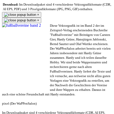
Download:
Im Downloadpaket sind 4 verschiedene Vektorgrafikformate (CDR,
AI EPS, PDF) und 3 Pixelgrafikformate (JPG, PNG, GIF) enthalten.
×
×
Diese Vektorgrafik ist im Band 2 der im
Zeitspiel-Verlag erscheinenden Buchreihe
"Fußballvereine" mit Beiträgen von Carsten
Gier, Hardy Grüne, Hansjürgen Jablonski,
Bernd Sautter und Olaf Wuttke erschienen.
Der WaPPenSalon arbeitet bereits seit vielen
Jahren insbesondere mit Hardy Grüne
zusammen. Hardy und ich teilen dasselbe
Hobby. Wir sind beide Wappennarren und
recherchieren gerne nach alten
Fußballvereinen. Hardy liefert die Texte und
ich versuche, aus teilweise nicht allzu guten
Vorlagen eine Vektorgrafik zu erstellen, um
der Nachwelt die Geschichten der Vereine
und ihrer Wappen zu erhalten. Daraus ist
auch eine schöne Freundschaft mit Hardy entstanden.
pixel (Der WaPPenSalon)
Im Downloadpaket sind 4 verschiedene Vektorgrafikformate (CDR, AI EPS,