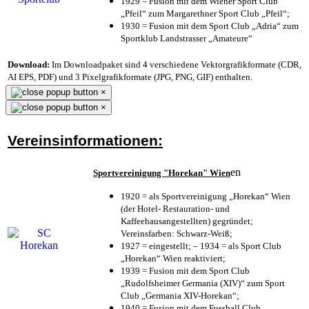
1929 = Fusion mit dem Wiener Sport Club
„Pfeil“ zum Margarethner Sport Club „Pfeil“;
1930 = Fusion mit dem Sport Club „Adria“ zum
Sportklub Landstrasser „Amateure“
Download:
Im Downloadpaket sind 4 verschiedene Vektorgrafikformate (CDR,
AI EPS, PDF) und 3 Pixelgrafikformate (JPG, PNG, GIF) enthalten.
×
×
Vereinsinformationen:
en
Sportvereinigung "Horekan" Wien
1920 = als Sportvereinigung „Horekan“ Wien
(der Hotel- Restauration- und
Kaffeehausangestellten) gegründet;
Vereinsfarben: Schwarz-Weiß;
1927 = eingestellt; – 1934 = als Sport Club
„Horekan“ Wien reaktiviert;
1939 = Fusion mit dem Sport Club
„Rudolfsheimer Germania (XIV)“ zum Sport
Club „Germania XIV-Horekan“;
1940 = Fusion mit dem Fussball Club