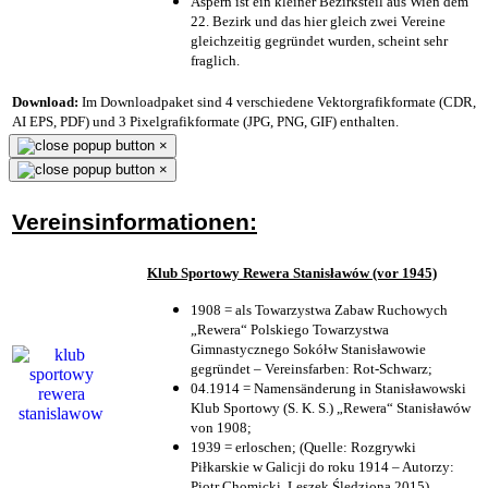
Aspern ist ein kleiner Bezirksteil aus Wien dem
22. Bezirk und das hier gleich zwei Vereine
gleichzeitig gegründet wurden, scheint sehr
fraglich.
Download:
Im Downloadpaket sind 4 verschiedene Vektorgrafikformate (CDR,
AI EPS, PDF) und 3 Pixelgrafikformate (JPG, PNG, GIF) enthalten.
×
×
Vereinsinformationen:
Klub Sportowy Rewera Stanisławów (vor 1945)
1908 = als Towarzystwa Zabaw Ruchowych
„Rewera“ Polskiego Towarzystwa
Gimnastycznego Sokółw Stanisławowie
gegründet – Vereinsfarben: Rot-Schwarz;
04.1914 = Namensänderung in Stanisławowski
Klub Sportowy (S. K. S.) „Rewera“ Stanisławów
von 1908;
1939 = erloschen; (Quelle: Rozgrywki
Piłkarskie w Galicji do roku 1914 – Autorzy:
Piotr Chomicki, Leszek Śledziona 2015)