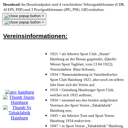
Download:
Im Downloadpaket sind 4 verschiedene Vektorgrafikformate (CDR,
AI EPS, PDF) und 3 Pixelgrafikformate (JPG, PNG, GIF) enthalten.
×
×
Vereinsinformationen:
1921 = als Arbeiter Sport Club „Sturm“
Hainburg an der Donau gegründet; (Quelle:
Wiener Sport Tagblatt, vom 13.04.1922);
Vereinsfarben: Blau-Schwarz;
1934 = Namensänderung in Vaterländischer
Sport Club Hainburg 1921, aber noch im selben
Jahr löste sich der Verein auf;
1919 = Gründung Hainburger Sport Club,
welcher sich 1932 auflöste;
1934 = entstand aus den beiden aufgelösten
Vereinen der Sport Verein „Tabakfabrik“
Hainburg neu;
1945 = als Arbeiter Turn und Sport Verein
Hainburg 1934 reaktiviert;
1947 = in Sport Verein „Tabakfabrik“ Hainburg