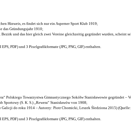
chen Hinweis, es findet sich nur ein Asperner Sport Klub 1919
;
die das Gründungsjahr 1910
;
. Bezirk und das hier gleich zwei Vereine gleichzeitig gegründet wurden, scheint seh
EPS, PDF) und 3 Pixelgrafikformate (JPG, PNG, GIF) enthalten.
a“ Polskiego Towarzystwa Gimnastycznego Sokółw Stanisławowie gegründet – Ve
b Sportowy (S. K. S.) „Rewera“ Stanisławów von 1908;
w Galicji do roku 1914 – Autorzy: Piotr Chomicki, Leszek Śledziona 2015) (Quelle
EPS, PDF) und 3 Pixelgrafikformate (JPG, PNG, GIF) enthalten.