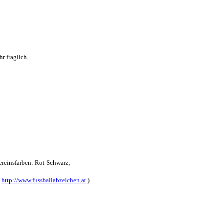
r fraglich.
reinsfarben: Rot-Schwarz;
:
http://www.fussballabzeichen.at
)