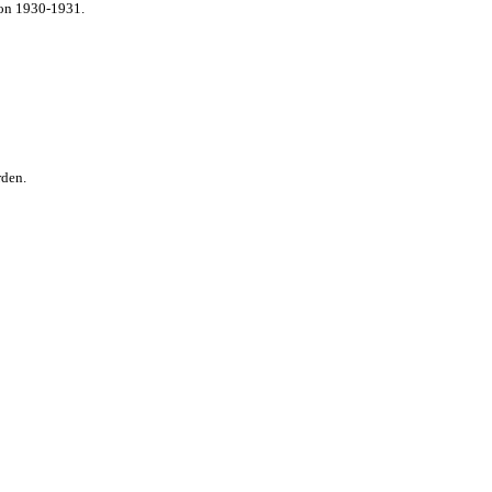
von 1930-1931.
rden.