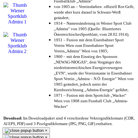
Fussballklub „Admira“
von 1905 an – Vereinsfarben: offiziell Rot-Gelb,
wurde aber kurz darauf in Schwarz-Weiß
geändert;
1914 – Namensänderung in Wiener Sport Club
„Admira“ von 1905 (Quelle: Illustriertes
ÖsterreichischesSportblatt, vom 28.02.1914);
1951 – Fusion mit dem Eisenbahner Sport
Verein Wien zum Eisenbahner Sport
Verein„Admira“ Wien von 1905;
1960 – mit dem Einstieg des Sponsors
„NEWAG-NIOGAS“, dem Vorgänger des
niederösterreichischen Energieversorgers
„EVN“, wurde der Vereinsname in Eisenbahner
Sport Verein „Admira – N.Ö. Energie“ Wien von
1905 geändert, jedoch unter der
Kurzbezeichnung „Admira-Energie“ geführt;
1971 – Fusion mit dem Sportclub „Wacker“
Wien von 1908 zum Fussball Club „Admira-
Wacker“
Download:
Im Downloadpaket sind 4 verschiedene Vektorgrafikformate (CDR,
AI EPS, PDF) und 3 Pixelgrafikformate (JPG, PNG, GIF) enthalten.
×
×