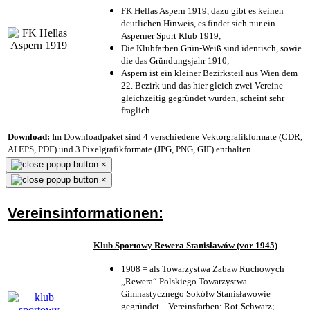
FK Hellas Aspern 1919, dazu gibt es keinen
deutlichen Hinweis, es findet sich nur ein
Asperner Sport Klub 1919
;
Die Klubfarben Grün-Weiß sind identisch, sowie
die das Gründungsjahr 1910
;
Aspern ist ein kleiner Bezirksteil aus Wien dem
22. Bezirk und das hier gleich zwei Vereine
gleichzeitig gegründet wurden, scheint sehr
fraglich.
Download:
Im Downloadpaket sind 4 verschiedene Vektorgrafikformate (CDR,
AI EPS, PDF) und 3 Pixelgrafikformate (JPG, PNG, GIF) enthalten.
×
×
Vereinsinformationen:
Klub Sportowy Rewera Stanisławów (vor 1945)
1908 = als Towarzystwa Zabaw Ruchowych
„Rewera“ Polskiego Towarzystwa
Gimnastycznego Sokółw Stanisławowie
gegründet – Vereinsfarben: Rot-Schwarz;