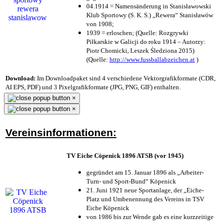
04.1914 = Namensänderung in Stanisławowski
Klub Sportowy (S. K. S.) „Rewera“ Stanisławów
von 1908;
1939 = erloschen; (Quelle: Rozgrywki
Piłkarskie w Galicji do roku 1914 – Autorzy:
Piotr Chomicki, Leszek Śledziona 2015)
(Quelle:
http://www.fussballabzeichen.at
)
Download:
Im Downloadpaket sind 4 verschiedene Vektorgrafikformate (CDR,
AI EPS, PDF) und 3 Pixelgrafikformate (JPG, PNG, GIF) enthalten.
×
×
Vereinsinformationen:
TV Eiche Cöpenick 1896 ATSB (vor 1945)
gegründet am 15. Januar 1896 als „Arbeiter-
Turn- und Sport-Bund“ Köpenick
21. Juni 1921 neue Sportanlage, der „Eiche-
Platz und Umbenennung des Vereins in TSV
Eiche Köpenick
von 1986 bis zur Wende gab es eine kurzzeitige