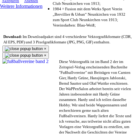
Akzeptieren
Ablehnen
Club Neunkirchen von 1913;
Weitere Informationen
1984 = Fusion mit dem Werks Sport Verein
„Brevillier & Urban“ Neunkirchen von 1932
zum Sport Club Neunkirchen von 1913;
Vereinsfarben: Blau-Weiß;
Download:
Im Downloadpaket sind 4 verschiedene Vektorgrafikformate (CDR,
AI EPS, PDF) und 3 Pixelgrafikformate (JPG, PNG, GIF) enthalten.
×
×
Diese Vektorgrafik ist im Band 2 der im
Zeitspiel-Verlag erscheinenden Buchreihe
"Fußballvereine" mit Beiträgen von Carsten
Gier, Hardy Grüne, Hansjürgen Jablonski,
Bernd Sautter und Olaf Wuttke erschienen.
Der WaPPenSalon arbeitet bereits seit vielen
Jahren insbesondere mit Hardy Grüne
zusammen. Hardy und ich teilen dasselbe
Hobby. Wir sind beide Wappennarren und
recherchieren gerne nach alten
Fußballvereinen. Hardy liefert die Texte und
ich versuche, aus teilweise nicht allzu guten
Vorlagen eine Vektorgrafik zu erstellen, um
der Nachwelt die Geschichten der Vereine