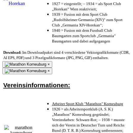
1927 = eingestellt; – 1934 = als Sport Club
„Horekan“ Wien reaktiviert;
1939 = Fusion mit dem Sport Club
„Rudolfsheimer Germania (XIV)“ zum Sport
Club „Germania XIV-Horekan“;
1940 = Fusion mit dem Fussball Club
Baumgarten zum Sportclub „Germania“
Baumgarten und dabei aufgegangen
Download:
Im Downloadpaket sind 4 verschiedene Vektorgrafikformate (CDR,
AI EPS, PDF) und 3 Pixelgrafikformate (JPG, PNG, GIF) enthalten.
×
×
Vereinsinformationen:
Arbeiter Sport Klub "Marathon" Korneuburg
1926 = als Arbeitersportklub (A. S. K.)
„Marathon“ Korneuburg gegründet;
Vereinsfarben: Schwarz-Rot; – 1938 = musste
sich der Verein in Deutscher Turn und Reichs
Bund (D. T. R. B.) Korneuburg umbenennen;