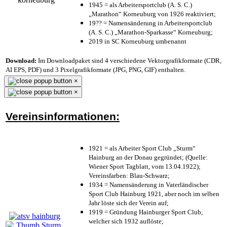
1945 = als Arbeitersportclub (A. S. C.)
„Marathon“ Korneuburg von 1926 reaktiviert;
19?? = Namensänderung in Arbeitersportclub
(A. S. C.) „Marathon-Sparkasse“ Korneuburg;
2019 in SC Korneuburg umbenannt
Download:
Im Downloadpaket sind 4 verschiedene Vektorgrafikformate (CDR,
AI EPS, PDF) und 3 Pixelgrafikformate (JPG, PNG, GIF) enthalten.
×
×
Vereinsinformationen:
1921 = als Arbeiter Sport Club „Sturm“
Hainburg an der Donau gegründet; (Quelle:
Wiener Sport Tagblatt, vom 13.04.1922);
Vereinsfarben: Blau-Schwarz;
1934 = Namensänderung in Vaterländischer
Sport Club Hainburg 1921, aber noch im selben
Jahr löste sich der Verein auf;
1919 = Gründung Hainburger Sport Club,
welcher sich 1932 auflöste;