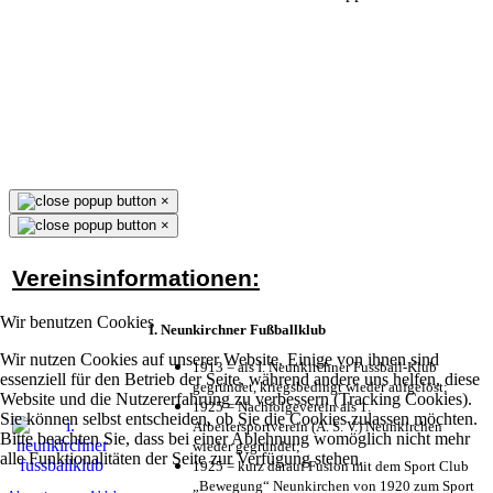
×
×
Vereinsinformationen:
Wir benutzen Cookies
I. Neunkirchner Fußballklub
Wir nutzen Cookies auf unserer Website. Einige von ihnen sind
1913 = als I. Neunkirchner Fussball-Klub
essenziell für den Betrieb der Seite, während andere uns helfen, diese
gegründet, kriegsbedingt wieder aufgelöst;
Website und die Nutzererfahrung zu verbessern (Tracking Cookies).
1925 = Nachfolgeverein als 1.
Sie können selbst entscheiden, ob Sie die Cookies zulassen möchten.
Arbeitersportverein (A. S. V.) Neunkirchen
Bitte beachten Sie, dass bei einer Ablehnung womöglich nicht mehr
wieder gegründet;
alle Funktionalitäten der Seite zur Verfügung stehen.
1925 = kurz darauf Fusion mit dem Sport Club
„Bewegung“ Neunkirchen von 1920 zum Sport