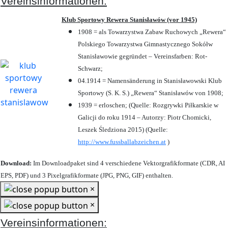
Vereinsinformationen:
Klub Sportowy Rewera Stanisławów (vor 1945)
1908 = als Towarzystwa Zabaw Ruchowych „Rewera“
Polskiego Towarzystwa Gimnastycznego Sokółw
Stanisławowie gegründet – Vereinsfarben: Rot-
Schwarz;
04.1914 = Namensänderung in Stanisławowski Klub
Sportowy (S. K. S.) „Rewera“ Stanisławów von 1908;
1939 = erloschen; (Quelle: Rozgrywki Piłkarskie w
Galicji do roku 1914 – Autorzy: Piotr Chomicki,
Leszek Śledziona 2015) (Quelle:
http://www.fussballabzeichen.at
)
Download:
Im Downloadpaket sind 4 verschiedene Vektorgrafikformate (CDR, AI
EPS, PDF) und 3 Pixelgrafikformate (JPG, PNG, GIF) enthalten.
×
×
Vereinsinformationen: