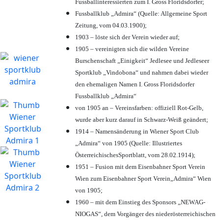
Fussballinteressierten zum I. Gross Floridsdorfer
;
Fussballklub „Admira“ (Quelle: Allgemeine Sport
Zeitung, vom 04.03.1900);
1903 – löste sich der Verein wieder auf;
1905 – vereinigten sich die wilden Vereine
Burschenschaft „Einigkeit“ Jedlesee und Jedleseer
Sportklub „Vindobona“ und nahmen dabei wieder
den ehemaligen Namen I. Gross Floridsdorfer
Fussballklub „Admira“
von 1905 an – Vereinsfarben: offiziell Rot-Gelb,
wurde aber kurz darauf in Schwarz-Weiß geändert;
1914 – Namensänderung in Wiener Sport Club
„Admira“ von 1905 (Quelle: Illustriertes
ÖsterreichischesSportblatt, vom 28.02.1914);
1951 – Fusion mit dem Eisenbahner Sport Verein
Wien zum Eisenbahner Sport Verein„Admira“ Wien
von 1905;
1960 – mit dem Einstieg des Sponsors „NEWAG-
NIOGAS“, dem Vorgänger des niederösterreichischen