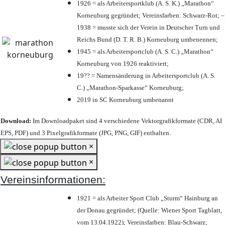
1926 = als Arbeitersportklub (A. S. K.) „Marathon“
Korneuburg gegründet; Vereinsfarben: Schwarz-Rot; –
1938 = musste sich der Verein in Deutscher Turn und
Reichs Bund (D. T. R. B.) Korneuburg umbenennen;
1945 = als Arbeitersportclub (A. S. C.) „Marathon“
Korneuburg von 1926 reaktiviert;
19?? = Namensänderung in Arbeitersportclub (A. S.
C.) „Marathon-Sparkasse“ Korneuburg;
2019 in SC Korneuburg umbenannt
Download:
Im Downloadpaket sind 4 verschiedene Vektorgrafikformate (CDR, AI
EPS, PDF) und 3 Pixelgrafikformate (JPG, PNG, GIF) enthalten.
×
×
Vereinsinformationen:
1921 = als Arbeiter Sport Club „Sturm“ Hainburg an
der Donau gegründet; (Quelle: Wiener Sport Tagblatt,
vom 13.04.1922); Vereinsfarben: Blau-Schwarz;