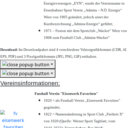
Energieversorgers „EVN“, wurde der Vereinsname in
Eisenbahner Sport Verein „Admira – N.Ö. Energie“
Wien von 1905 geändert, jedoch unter der
Kurzbezeichnung „Admira-Energie“ geführt;
1971 – Fusion mit dem Sportclub „Wacker“ Wien von
1908 zum Fussball Club „Admira-Wacker“
Download:
Im Downloadpaket sind 4 verschiedene Vektorgrafikformate (CDR, AI
EPS, PDF) und 3 Pixelgrafikformate (JPG, PNG, GIF) enthalten.
×
×
Vereinsinformationen:
Fussball Verein "Eisenwerk Favoriten"
1920 = als Fussball Verein „Eisenwerk Favoriten“
gegründet;
1922 = Namensänderung in Sport Club „Freiheit X“
von 1920 (Quelle: Wiener Sport Tagblatt, vom
10.01.1922); Vereinsfarben: Rot-Weiß;