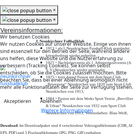
×
×
Vereinsinformationen:
Wir benutzen Cookies
I. Neunkirchner Fußballklub
Wir nutzen Cookies auf unserer Website. Einige von ihnen
1913 = als I. Neunkirchner Fussball-Klub gegründet,
sind essenziell für den Betrieb der Seite, während andere
kriegsbedingt wieder aufgelöst;
uns helfen, diese Website und die Nutzererfahrung zu
1925 = Nachfolgeverein als 1. Arbeitersportverein (A.
verbessern (Tracking Cookies). Sie können selbst
S. V.) Neunkirchen wieder gegründet;
entscheiden, ob Sie die Cookies zulassen möchten. Bitte
1925 = kurz darauf Fusion mit dem Sport Club
beachten Sie, dass bei einer Ablehnung womöglich nicht
„Bewegung“ Neunkirchen von 1920 zum Sport Club
mehr alle Funktionalitäten der Seite zur Verfügung stehen.
Neunkirchen von 1913;
1984 = Fusion mit dem Werks Sport Verein „Brevillier
Akzeptieren
Ablehnen
& Urban“ Neunkirchen von 1932 zum Sport Club
Weitere Informationen
Neunkirchen von 1913; Vereinsfarben: Blau-Weiß;
Download:
Im Downloadpaket sind 4 verschiedene Vektorgrafikformate (CDR, AI
EPS, PDF) und 3 Pixelgrafikformate (JPG, PNG, GIF) enthalten.