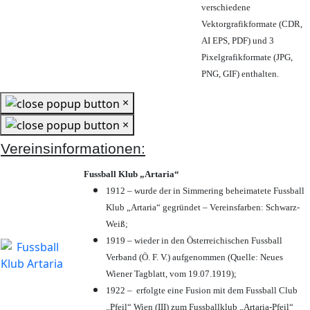
verschiedene
Vektorgrafikformate (CDR,
AI EPS, PDF) und 3
Pixelgrafikformate (JPG,
PNG, GIF) enthalten.
×
×
Vereinsinformationen:
Fussball Klub „Artaria“
1912 – wurde der in Simmering beheimatete Fussball
Klub „Artaria“ gegründet – Vereinsfarben: Schwarz-
Weiß;
1919 – wieder in den Österreichischen Fussball
Verband (Ö. F. V.) aufgenommen (Quelle: Neues
Wiener Tagblatt, vom 19.07.1919);
1922 – erfolgte eine Fusion mit dem Fussball Club
„Pfeil“ Wien (III) zum Fussballklub „Artaria-Pfeil“