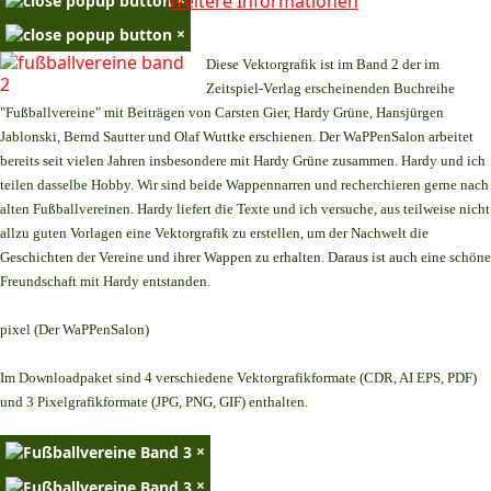
Weitere Informationen
×
Diese Vektorgrafik ist im Band 2 der im
Zeitspiel-Verlag erscheinenden Buchreihe
"Fußballvereine" mit Beiträgen von Carsten Gier, Hardy Grüne, Hansjürgen
Jablonski, Bernd Sautter und Olaf Wuttke erschienen. Der WaPPenSalon arbeitet
bereits seit vielen Jahren insbesondere mit Hardy Grüne zusammen. Hardy und ich
teilen dasselbe Hobby. Wir sind beide Wappennarren und recherchieren gerne nach
alten Fußballvereinen. Hardy liefert die Texte und ich versuche, aus teilweise nicht
allzu guten Vorlagen eine Vektorgrafik zu erstellen, um der Nachwelt die
Geschichten der Vereine und ihrer Wappen zu erhalten. Daraus ist auch eine schöne
Freundschaft mit Hardy entstanden.
pixel (Der WaPPenSalon)
Im Downloadpaket sind 4 verschiedene Vektorgrafikformate (CDR, AI EPS, PDF)
und 3 Pixelgrafikformate (JPG, PNG, GIF) enthalten.
×
×