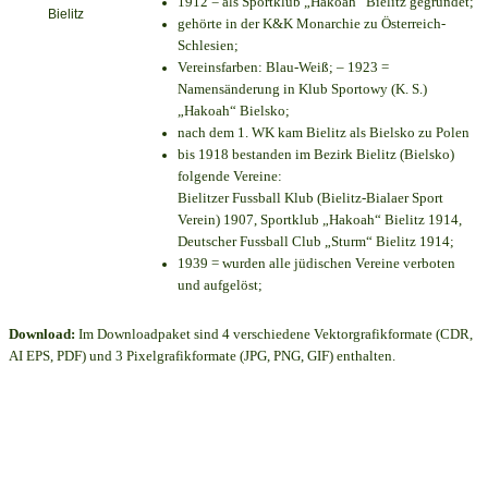
1912 = als Sportklub „Hakoah“ Bielitz gegründet;
gehörte in der K&K Monarchie zu Österreich-
Schlesien;
Vereinsfarben: Blau-Weiß; – 1923 =
Namensänderung in Klub Sportowy (K. S.)
„Hakoah“ Bielsko;
nach dem 1. WK kam Bielitz als Bielsko zu Polen
bis 1918 bestanden im Bezirk Bielitz (Bielsko)
folgende Vereine:
Bielitzer Fussball Klub (Bielitz-Bialaer Sport
Verein) 1907, Sportklub „Hakoah“ Bielitz 1914,
Deutscher Fussball Club „Sturm“ Bielitz 1914;
1939 = wurden alle jüdischen Vereine verboten
und aufgelöst;
Download:
Im Downloadpaket sind 4 verschiedene Vektorgrafikformate (CDR,
AI EPS, PDF) und 3 Pixelgrafikformate (JPG, PNG, GIF) enthalten.