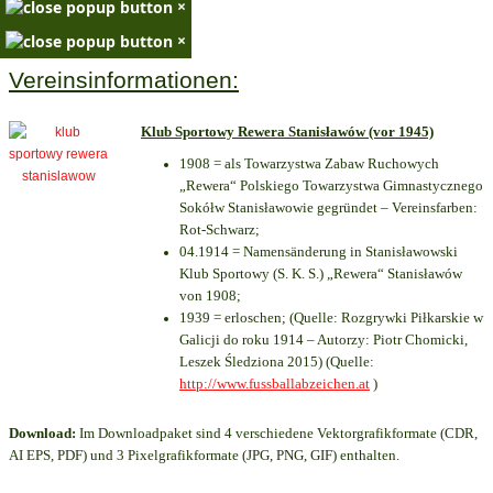
×
×
Vereinsinformationen:
Klub Sportowy Rewera Stanisławów (vor 1945)
1908 = als Towarzystwa Zabaw Ruchowych
„Rewera“ Polskiego Towarzystwa Gimnastycznego
Sokółw Stanisławowie gegründet – Vereinsfarben:
Rot-Schwarz;
04.1914 = Namensänderung in Stanisławowski
Klub Sportowy (S. K. S.) „Rewera“ Stanisławów
von 1908;
1939 = erloschen; (Quelle: Rozgrywki Piłkarskie w
Galicji do roku 1914 – Autorzy: Piotr Chomicki,
Leszek Śledziona 2015) (Quelle:
http://www.fussballabzeichen.at
)
Download:
Im Downloadpaket sind 4 verschiedene Vektorgrafikformate (CDR,
AI EPS, PDF) und 3 Pixelgrafikformate (JPG, PNG, GIF) enthalten.