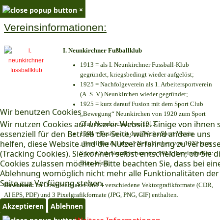
×
Vereinsinformationen:
I. Neunkirchner Fußballklub
1913 = als I. Neunkirchner Fussball-Klub
gegründet, kriegsbedingt wieder aufgelöst;
1925 = Nachfolgeverein als 1. Arbeitersportverein
(A. S. V.) Neunkirchen wieder gegründet;
1925 = kurz darauf Fusion mit dem Sport Club
Wir benutzen Cookies
„Bewegung“ Neunkirchen von 1920 zum Sport
Wir nutzen Cookies auf unserer Website. Einige von ihnen 
Club Neunkirchen von 1913;
essenziell für den Betrieb der Seite, während andere uns
1984 = Fusion mit dem Werks Sport Verein
helfen, diese Website und die Nutzererfahrung zu verbess
„Brevillier & Urban“ Neunkirchen von 1932 zum
(Tracking Cookies). Sie können selbst entscheiden, ob Sie d
Sport Club Neunkirchen von 1913; Vereinsfarben:
Cookies zulassen möchten. Bitte beachten Sie, dass bei ein
Blau-Weiß;
Ablehnung womöglich nicht mehr alle Funktionalitäten der
Seite zur Verfügung stehen.
Download:
Im Downloadpaket sind 4 verschiedene Vektorgrafikformate (CDR,
AI EPS, PDF) und 3 Pixelgrafikformate (JPG, PNG, GIF) enthalten.
Akzeptieren
Ablehnen
×