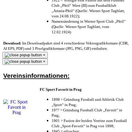
1922 – erfolgte eine Fusion mit dem Fussball
Club „Pfeil“ Wien (III) zum Fussballklub
„Artaria-Pfeil“ (Quelle: Wiener Sport Tagblatt,
vom 24.08.1922);
Namensänderung in Wiener Sport Club „Pfeil“
(Quelle: Wiener Sport Tagblatt, vom
12.02.1924)
Download:
Im Downloadpaket sind 4 verschiedene Vektorgrafikformate (CDR,
AI EPS, PDF) und 3 Pixelgrafikformate (JPG, PNG, GIF) enthalten.
×
×
Vereinsinformationen:
FC Sport Favorit in Prag
1898 = Gründung Fussball und Athletik Club
„Sport“ in Prag;
19?? = Gründung Fussball Club „Favorit“ in
Prag;
1901 = Fusion der beiden Vereine zum Fussball
Club „Sport-Favorit“ in Prag von 1898;
1945 = erloschen;