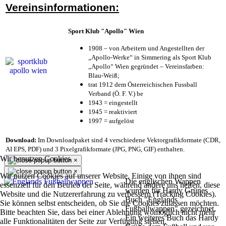
Vereinsinformationen:
Sport Klub "Apollo" Wien
1908 – von Arbeitern und Angestellten der
„Apollo-Werke“ in Simmering als Sport Klub
„Apollo“ Wien gegründet – Vereinsfarben:
Blau-Weiß;
trat 1912 dem Österreichischen Fussball
Verband (Ö. F. V.) be
1943 = eingestellt
1945 = reaktiviert
1997 = aufgelöst
Download:
Im Downloadpaket sind 4 verschiedene Vektorgrafikformate (CDR,
AI EPS, PDF) und 3 Pixelgrafikformate (JPG, PNG, GIF) enthalten.
Wir benutzen Cookies
×
×
Wir nutzen Cookies auf unserer Website. Einige von ihnen sind
Die englischen Wappen
essenziell für den Betrieb der Seite, während andere uns helfen, diese
wurden für Hardy Grünes
Website und die Nutzererfahrung zu verbessern (Tracking Cookies).
Buch "Englands
Sie können selbst entscheiden, ob Sie die Cookies zulassen möchten.
Fußballwappen" gezeichnet.
Bitte beachten Sie, dass bei einer Ablehnung womöglich nicht mehr
Ein weiteres Buch das Hardy
alle Funktionalitäten der Seite zur Verfügung stehen.