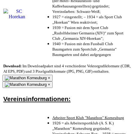
(der Hotel- Restauration- und
Kaffeehausangestellten) gegründet;
Vereinsfarben: Schwarz-Weiß;
1927 = eingestellt; – 1934 = als Sport Club
„Horekan“ Wien reaktiviert;
1939 = Fusion mit dem Sport Club
„Rudolfsheimer Germania (XIV)“ zum Sport
Club „Germania XIV-Horekan“;
1940 = Fusion mit dem Fussball Club
Baumgarten zum Sportclub „Germania“
Baumgarten und dabei aufgegangen
Download:
Im Downloadpaket sind 4 verschiedene Vektorgrafikformate (CDR,
AI EPS, PDF) und 3 Pixelgrafikformate (JPG, PNG, GIF) enthalten.
×
×
Vereinsinformationen:
Arbeiter Sport Klub "Marathon" Korneuburg
1926 = als Arbeitersportklub (A. S. K.)
„Marathon“ Korneuburg gegründet;
Vereinsfarben: Schwarz-Rot; – 1938 = musste