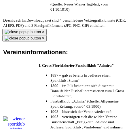
(Quelle: Neues Wiener Tagblatt, vom
01.10.1910)
Download:
Im Downloadpaket sind 4 verschiedene Vektorgrafikformate (CDR,
AI EPS, PDF) und 3 Pixelgrafikformate (JPG, PNG, GIF) enthalten.
×
×
Vereinsinformationen:
I. Gross Floridsdorfer Fussballklub "Admira"
1897 – gab es bereits in Jedlesee einen
Sportklub „Sturm“;
1899 – im Juli fusionierte sich dieser mit
Donaufelder Fussballinteressierten zum I. Gross
Floridsdorfer
;
Fussballklub „Admira“ (Quelle: Allgemeine
Sport Zeitung, vom 04.03.1900);
1903 – löste sich der Verein wieder auf;
1905 – vereinigten sich die wilden Vereine
Burschenschaft „Einigkeit“ Jedlesee und
Jedleseer Sportklub „Vindobona“ und nahmen