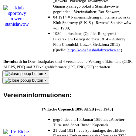
„Rewera“ Polskiego Towarzystwa
Gimnastycznego Sokółw Stanisławowie
gegründet – Vereinsfarben: Rot-Schwarz;
04.1914 = Namensänderung in Stanisławowski
Klub Sportowy (S. K. S.) „Rewera“ Stanisławów
von 1908;
1939 = erloschen; (Quelle: Rozgrywki
Piłkarskie w Galicji do roku 1914 – Autorzy:
Piotr Chomicki, Leszek Śledziona 2015)
(Quelle:
http://www.fussballabzeichen.at
)
Download:
Im Downloadpaket sind 4 verschiedene Vektorgrafikformate (CDR,
AI EPS, PDF) und 3 Pixelgrafikformate (JPG, PNG, GIF) enthalten.
×
×
Vereinsinformationen:
TV Eiche Cöpenick 1896 ATSB (vor 1945)
gegründet am 15. Januar 1896 als „Arbeiter-
Turn- und Sport-Bund“ Köpenick
21. Juni 1921 neue Sportanlage, der „Eiche-
Platz und Umbenennung des Vereins in TSV