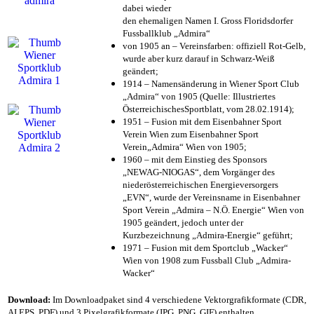
dabei wieder
den ehemaligen Namen I. Gross Floridsdorfer
Fussballklub „Admira“
von 1905 an – Vereinsfarben: offiziell Rot-Gelb,
wurde aber kurz darauf in Schwarz-Weiß
geändert;
1914 – Namensänderung in Wiener Sport Club
„Admira“ von 1905 (Quelle: Illustriertes
ÖsterreichischesSportblatt, vom 28.02.1914);
1951 – Fusion mit dem Eisenbahner Sport
Verein Wien zum Eisenbahner Sport
Verein„Admira“ Wien von 1905;
1960 – mit dem Einstieg des Sponsors
„NEWAG-NIOGAS“, dem Vorgänger des
niederösterreichischen Energieversorgers
„EVN“, wurde der Vereinsname in Eisenbahner
Sport Verein „Admira – N.Ö. Energie“ Wien von
1905 geändert, jedoch unter der
Kurzbezeichnung „Admira-Energie“ geführt;
1971 – Fusion mit dem Sportclub „Wacker“
Wien von 1908 zum Fussball Club „Admira-
Wacker“
Download:
Im Downloadpaket sind 4 verschiedene Vektorgrafikformate (CDR,
AI EPS, PDF) und 3 Pixelgrafikformate (JPG, PNG, GIF) enthalten.