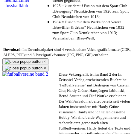
wieder gegründet;
1925 = kurz darauf Fusion mit dem Sport Club
„Bewegung“ Neunkirchen von 1920 zum Sport
Club Neunkirchen von 1913;
1984 = Fusion mit dem Werks Sport Verein
„Brevillier & Urban“ Neunkirchen von 1932
zum Sport Club Neunkirchen von 1913;
Vereinsfarben: Blau-Weiß;
Download:
Im Downloadpaket sind 4 verschiedene Vektorgrafikformate (CDR,
AI EPS, PDF) und 3 Pixelgrafikformate (JPG, PNG, GIF) enthalten.
×
×
Diese Vektorgrafik ist im Band 2 der im
Zeitspiel-Verlag erscheinenden Buchreihe
"Fußballvereine" mit Beiträgen von Carsten
Gier, Hardy Grüne, Hansjürgen Jablonski,
Bernd Sautter und Olaf Wuttke erschienen.
Der WaPPenSalon arbeitet bereits seit vielen
Jahren insbesondere mit Hardy Grüne
zusammen. Hardy und ich teilen dasselbe
Hobby. Wir sind beide Wappennarren und
recherchieren gerne nach alten
Fußballvereinen. Hardy liefert die Texte und
ich versuche, aus teilweise nicht allzu guten