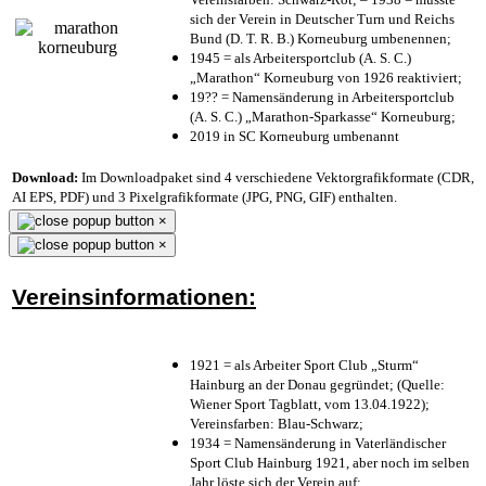
sich der Verein in Deutscher Turn und Reichs
Bund (D. T. R. B.) Korneuburg umbenennen;
1945 = als Arbeitersportclub (A. S. C.)
„Marathon“ Korneuburg von 1926 reaktiviert;
19?? = Namensänderung in Arbeitersportclub
(A. S. C.) „Marathon-Sparkasse“ Korneuburg;
2019 in SC Korneuburg umbenannt
Download:
Im Downloadpaket sind 4 verschiedene Vektorgrafikformate (CDR,
AI EPS, PDF) und 3 Pixelgrafikformate (JPG, PNG, GIF) enthalten.
×
×
Vereinsinformationen:
1921 = als Arbeiter Sport Club „Sturm“
Hainburg an der Donau gegründet; (Quelle:
Wiener Sport Tagblatt, vom 13.04.1922);
Vereinsfarben: Blau-Schwarz;
1934 = Namensänderung in Vaterländischer
Sport Club Hainburg 1921, aber noch im selben
Jahr löste sich der Verein auf;