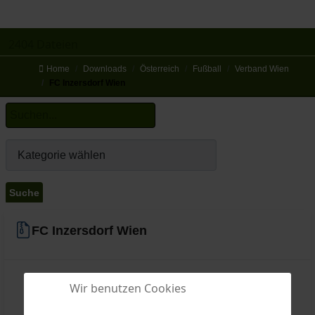
2404 Dateien
Home
Downloads
Österreich
Fußball
Verband Wien
FC Inzersdorf Wien
FC Inzersdorf Wien
Wir benutzen Cookies
Beschreibung