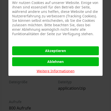
Wir nutzen Cookies auf unserer Website. Einige von
ihnen sind essenziell für den Betrieb der Seite,
Der Download steht nur dem
während andere uns helfen, diese Website und die
jeweiligen Verein zu.
Nutzererfahrung zu verbessern (Tracking Cookies).
Sie können selbst entscheiden, ob Sie die Cookies
zulassen möchten. Bitte beachten Sie, dass bei
einer Ablehnung womöglich nicht mehr alle
Funktionalitäten der Seite zur Verfügung stehen.
Veröffentlicht am
Zuletzt aktualisiert
03.03.2024
03.03.2024
Akzeptieren
Kategorie
Dateiname
Ablehnen
Verband Wien
FC Inzersdorf
Wien_pixel_ws.zip
Weitere Informationen
Dateigröße
Dateityp
application/zip
Aufrufe
800 Aufrufe