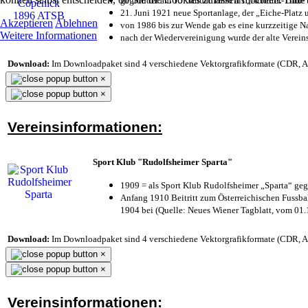
gegründet am 15. Januar 1896 als „Arbeiter-Turn
21. Juni 1921 neue Sportanlage, der „Eiche-Plat
Akzeptieren
Ablehnen
von 1986 bis zur Wende gab es eine kurzzeitige
Weitere Informationen
nach der Wiedervereinigung wurde der alte Verei
Download:
Im Downloadpaket sind 4 verschiedene Vektorgrafikformate (CDR, AI 
×
×
Vereinsinformationen:
Sport Klub "Rudolfsheimer Sparta"
1909 = als Sport Klub Rudolfsheimer „Sparta“ geg
Anfang 1910 Beitritt zum Österreichischen Fussbal
1904 bei (Quelle: Neues Wiener Tagblatt, vom 01
Download:
Im Downloadpaket sind 4 verschiedene Vektorgrafikformate (CDR, AI 
×
×
Vereinsinformationen: