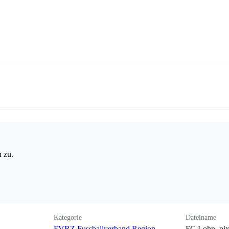
 zu.
Kategorie
Dateiname
FVRZ Fussballverband Region
FC Lohn_pix