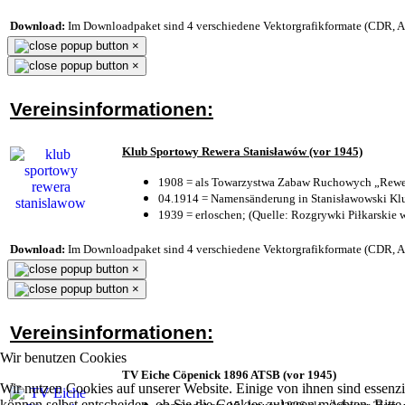
Download:
Im Downloadpaket sind 4 verschiedene Vektorgrafikformate (CDR, AI 
×
×
Vereinsinformationen:
Klub Sportowy Rewera Stanisławów (vor 1945)
1908 = als Towarzystwa Zabaw Ruchowych „Rewer
04.1914 = Namensänderung in Stanisławowski Klu
1939 = erloschen; (Quelle: Rozgrywki Piłkarskie 
Download:
Im Downloadpaket sind 4 verschiedene Vektorgrafikformate (CDR, AI 
×
×
Vereinsinformationen:
Wir benutzen Cookies
TV Eiche Cöpenick 1896 ATSB (vor 1945)
Wir nutzen Cookies auf unserer Website. Einige von ihnen sind essenzi
können selbst entscheiden, ob Sie die Cookies zulassen möchten. Bitte