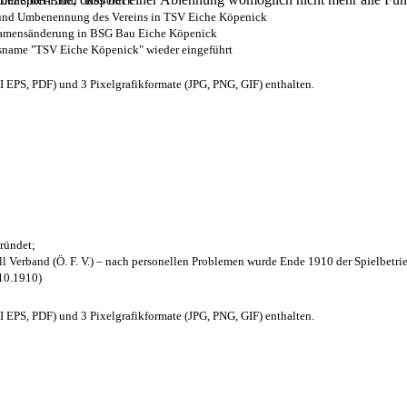
- und Sport-Bund“ Köpenick
z und Umbenennung des Vereins in TSV Eiche Köpenick
 Namensänderung in BSG Bau Eiche Köpenick
nsname "TSV Eiche Köpenick" wieder eingeführt
EPS, PDF) und 3 Pixelgrafikformate (JPG, PNG, GIF) enthalten.
ründet;
l Verband (Ö. F. V.) – nach personellen Problemen wurde Ende 1910 der Spielbetri
.10.1910)
EPS, PDF) und 3 Pixelgrafikformate (JPG, PNG, GIF) enthalten.