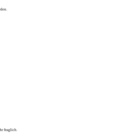
rden.
r fraglich.