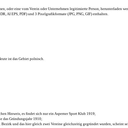
men,
oder eine vom Verein oder Unternehmen legitimierte Person,
herunterladen we
R, AI EPS, PDF) und 3 Pixelgrafikformate (JPG, PNG, GIF) enthalten.
ute ist das Gebiet polnisch.
chen Hinweis, es findet sich nur ein Asperner Sport Klub 1919
;
die das Gründungsjahr 1910
;
. Bezirk und das hier gleich zwei Vereine gleichzeitig gegründet wurden, scheint seh