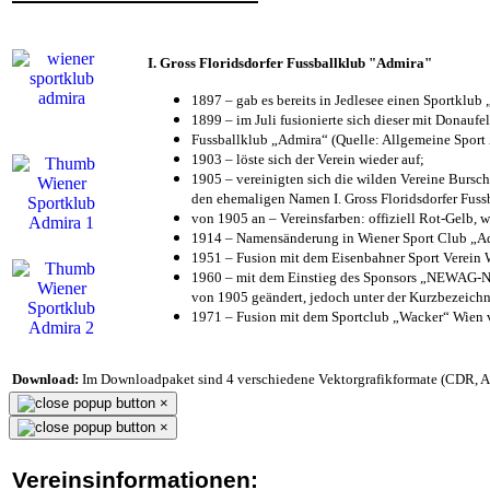
I. Gross Floridsdorfer Fussballklub "Admira"
1897 – gab es bereits in Jedlesee einen Sportklub
1899 – im Juli fusionierte sich dieser mit Donaufel
Fussballklub „Admira“ (Quelle: Allgemeine Sport
1903 – löste sich der Verein wieder auf;
1905 – vereinigten sich die wilden Vereine Bursc
den ehemaligen Namen I. Gross Floridsdorfer Fus
von 1905 an – Vereinsfarben: offiziell Rot-Gelb, 
1914 – Namensänderung in Wiener Sport Club „Admi
1951 – Fusion mit dem Eisenbahner Sport Verein
1960 – mit dem Einstieg des Sponsors „NEWAG-NI
von 1905 geändert, jedoch unter der Kurzbezeich
1971 – Fusion mit dem Sportclub „Wacker“ Wien
Download:
Im Downloadpaket sind 4 verschiedene Vektorgrafikformate (CDR, AI 
×
×
Vereinsinformationen: