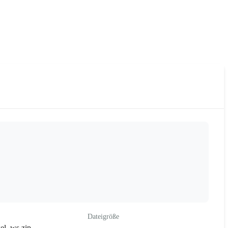
Dateigröße
el_ws.zip