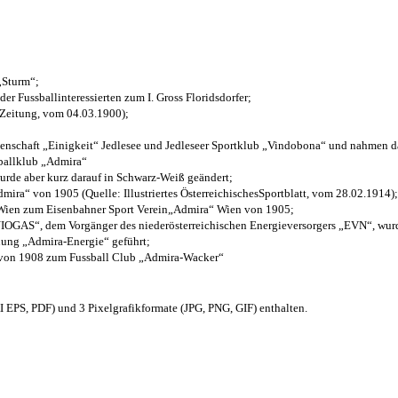
 „Sturm“;
der Fussballinteressierten zum I. Gross Floridsdorfer
;
 Zeitung, vom 04.03.1900);
henschaft „Einigkeit“ Jedlesee und Jedleseer Sportklub „Vindobona“ und nahmen d
sballklub „Admira“
wurde aber kurz darauf in Schwarz-Weiß geändert;
ra“ von 1905 (Quelle: Illustriertes ÖsterreichischesSportblatt, vom 28.02.1914);
 Wien zum Eisenbahner Sport Verein„Admira“ Wien von 1905;
OGAS“, dem Vorgänger des niederösterreichischen Energieversorgers „EVN“, wurde
nung „Admira-Energie“ geführt;
 von 1908 zum Fussball Club „Admira-Wacker“
EPS, PDF) und 3 Pixelgrafikformate (JPG, PNG, GIF) enthalten.