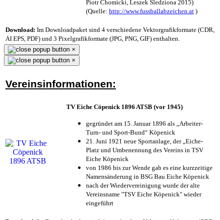
Piotr Chomicki, Leszek Śledziona 2015)
(Quelle:
http://www.fussballabzeichen.at
)
Download:
Im Downloadpaket sind 4 verschiedene Vektorgrafikformate (CDR,
AI EPS, PDF) und 3 Pixelgrafikformate (JPG, PNG, GIF) enthalten.
×
×
Vereinsinformationen:
TV Eiche Cöpenick 1896 ATSB (vor 1945)
gegründet am 15. Januar 1896 als „Arbeiter-
Turn- und Sport-Bund“ Köpenick
21. Juni 1921 neue Sportanlage, der „Eiche-
Platz und Umbenennung des Vereins in TSV
Eiche Köpenick
von 1986 bis zur Wende gab es eine kurzzeitige
Namensänderung in BSG Bau Eiche Köpenick
nach der Wiedervereinigung wurde der alte
Vereinsname "TSV Eiche Köpenick" wieder
eingeführt