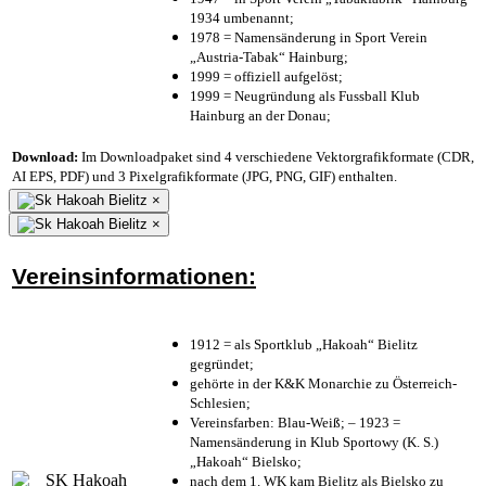
1934 umbenannt;
1978 = Namensänderung in Sport Verein
„Austria-Tabak“ Hainburg;
1999 = offiziell aufgelöst;
1999 = Neugründung als Fussball Klub
Hainburg an der Donau;
Download:
Im Downloadpaket sind 4 verschiedene Vektorgrafikformate (CDR,
AI EPS, PDF) und 3 Pixelgrafikformate (JPG, PNG, GIF) enthalten.
×
×
Vereinsinformationen:
1912 = als Sportklub „Hakoah“ Bielitz
gegründet;
gehörte in der K&K Monarchie zu Österreich-
Schlesien;
Vereinsfarben: Blau-Weiß; – 1923 =
Namensänderung in Klub Sportowy (K. S.)
„Hakoah“ Bielsko;
nach dem 1. WK kam Bielitz als Bielsko zu