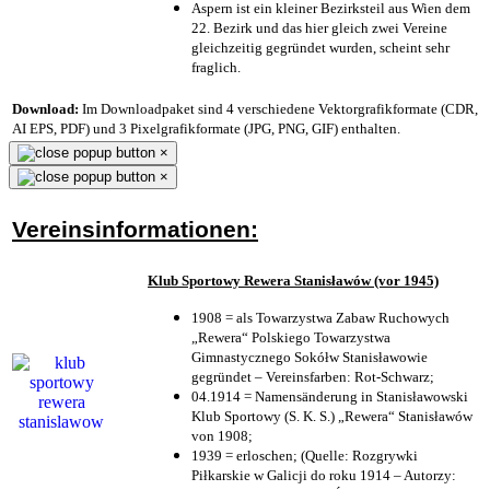
Aspern ist ein kleiner Bezirksteil aus Wien dem
22. Bezirk und das hier gleich zwei Vereine
gleichzeitig gegründet wurden, scheint sehr
fraglich.
Download:
Im Downloadpaket sind 4 verschiedene Vektorgrafikformate (CDR,
AI EPS, PDF) und 3 Pixelgrafikformate (JPG, PNG, GIF) enthalten.
×
×
Vereinsinformationen:
Klub Sportowy Rewera Stanisławów (vor 1945)
1908 = als Towarzystwa Zabaw Ruchowych
„Rewera“ Polskiego Towarzystwa
Gimnastycznego Sokółw Stanisławowie
gegründet – Vereinsfarben: Rot-Schwarz;
04.1914 = Namensänderung in Stanisławowski
Klub Sportowy (S. K. S.) „Rewera“ Stanisławów
von 1908;
1939 = erloschen; (Quelle: Rozgrywki
Piłkarskie w Galicji do roku 1914 – Autorzy: