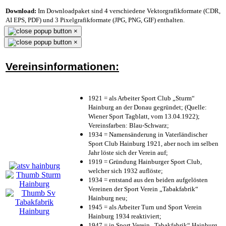
Download:
Im Downloadpaket sind 4 verschiedene Vektorgrafikformate (CDR,
AI EPS, PDF) und 3 Pixelgrafikformate (JPG, PNG, GIF) enthalten.
×
×
Vereinsinformationen:
1921 = als Arbeiter Sport Club „Sturm“
Hainburg an der Donau gegründet; (Quelle:
Wiener Sport Tagblatt, vom 13.04.1922);
Vereinsfarben: Blau-Schwarz;
1934 = Namensänderung in Vaterländischer
Sport Club Hainburg 1921, aber noch im selben
Jahr löste sich der Verein auf;
1919 = Gründung Hainburger Sport Club,
welcher sich 1932 auflöste;
1934 = entstand aus den beiden aufgelösten
Vereinen der Sport Verein „Tabakfabrik“
Hainburg neu;
1945 = als Arbeiter Turn und Sport Verein
Hainburg 1934 reaktiviert;
1947 = in Sport Verein „Tabakfabrik“ Hainburg