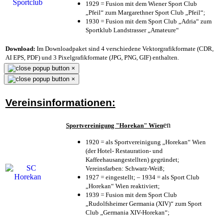
1929 = Fusion mit dem Wiener Sport Club
„Pfeil“ zum Margarethner Sport Club „Pfeil“;
1930 = Fusion mit dem Sport Club „Adria“ zum
Sportklub Landstrasser „Amateure“
Download:
Im Downloadpaket sind 4 verschiedene Vektorgrafikformate (CDR,
AI EPS, PDF) und 3 Pixelgrafikformate (JPG, PNG, GIF) enthalten.
×
×
Vereinsinformationen:
en
Sportvereinigung "Horekan" Wien
1920 = als Sportvereinigung „Horekan“ Wien
(der Hotel- Restauration- und
Kaffeehausangestellten) gegründet;
Vereinsfarben: Schwarz-Weiß;
1927 = eingestellt; – 1934 = als Sport Club
„Horekan“ Wien reaktiviert;
1939 = Fusion mit dem Sport Club
„Rudolfsheimer Germania (XIV)“ zum Sport
Club „Germania XIV-Horekan“;