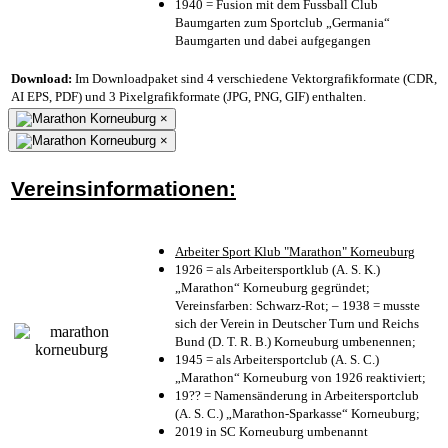
1940 = Fusion mit dem Fussball Club
Baumgarten zum Sportclub „Germania“
Baumgarten und dabei aufgegangen
Download:
Im Downloadpaket sind 4 verschiedene Vektorgrafikformate (CDR,
AI EPS, PDF) und 3 Pixelgrafikformate (JPG, PNG, GIF) enthalten.
×
×
Vereinsinformationen:
Arbeiter Sport Klub "Marathon" Korneuburg
1926 = als Arbeitersportklub (A. S. K.)
„Marathon“ Korneuburg gegründet;
Vereinsfarben: Schwarz-Rot; – 1938 = musste
sich der Verein in Deutscher Turn und Reichs
Bund (D. T. R. B.) Korneuburg umbenennen;
1945 = als Arbeitersportclub (A. S. C.)
„Marathon“ Korneuburg von 1926 reaktiviert;
19?? = Namensänderung in Arbeitersportclub
(A. S. C.) „Marathon-Sparkasse“ Korneuburg;
2019 in SC Korneuburg umbenannt