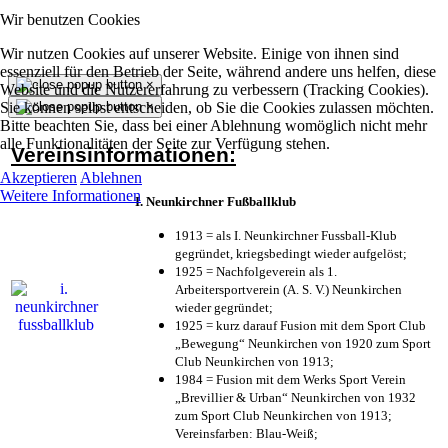
Wir benutzen Cookies
Wir nutzen Cookies auf unserer Website. Einige von ihnen sind
essenziell für den Betrieb der Seite, während andere uns helfen, diese
×
Website und die Nutzererfahrung zu verbessern (Tracking Cookies).
Sie können selbst entscheiden, ob Sie die Cookies zulassen möchten.
×
Bitte beachten Sie, dass bei einer Ablehnung womöglich nicht mehr
alle Funktionalitäten der Seite zur Verfügung stehen.
Vereinsinformationen:
Akzeptieren
Ablehnen
Weitere Informationen
I. Neunkirchner Fußballklub
1913 = als I. Neunkirchner Fussball-Klub
gegründet, kriegsbedingt wieder aufgelöst;
1925 = Nachfolgeverein als 1.
Arbeitersportverein (A. S. V.) Neunkirchen
wieder gegründet;
1925 = kurz darauf Fusion mit dem Sport Club
„Bewegung“ Neunkirchen von 1920 zum Sport
Club Neunkirchen von 1913;
1984 = Fusion mit dem Werks Sport Verein
„Brevillier & Urban“ Neunkirchen von 1932
zum Sport Club Neunkirchen von 1913;
Vereinsfarben: Blau-Weiß;