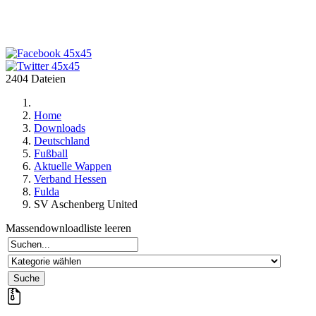
2404 Dateien
Home
Downloads
Deutschland
Fußball
Aktuelle Wappen
Verband Hessen
Fulda
SV Aschenberg United
Massendownloadliste leeren