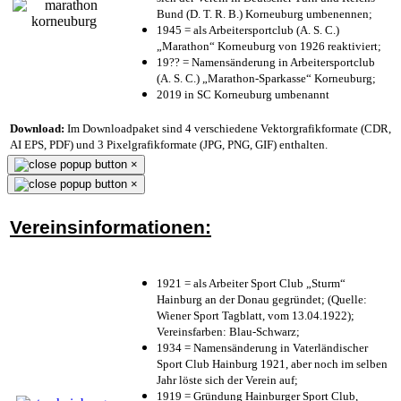
Bund (D. T. R. B.) Korneuburg umbenennen;
1945 = als Arbeitersportclub (A. S. C.)
„Marathon“ Korneuburg von 1926 reaktiviert;
19?? = Namensänderung in Arbeitersportclub
(A. S. C.) „Marathon-Sparkasse“ Korneuburg;
2019 in SC Korneuburg umbenannt
Download:
Im Downloadpaket sind 4 verschiedene Vektorgrafikformate (CDR,
AI EPS, PDF) und 3 Pixelgrafikformate (JPG, PNG, GIF) enthalten.
×
×
Vereinsinformationen:
1921 = als Arbeiter Sport Club „Sturm“
Hainburg an der Donau gegründet; (Quelle:
Wiener Sport Tagblatt, vom 13.04.1922);
Vereinsfarben: Blau-Schwarz;
1934 = Namensänderung in Vaterländischer
Sport Club Hainburg 1921, aber noch im selben
Jahr löste sich der Verein auf;
1919 = Gründung Hainburger Sport Club,