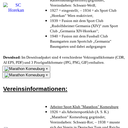
Kaffeehausangestellten) gegründet;
Vereinsfarben: Schwarz-Weiß;
1927 = eingestellt; – 1934 = als Sport Club
„Horekan“ Wien reaktiviert;
1939 = Fusion mit dem Sport Club
„Rudolfsheimer Germania (XIV)“ zum Sport
Club „Germania XIV-Horekan“;
1940 = Fusion mit dem Fussball Club
Baumgarten zum Sportclub „Germania“
Baumgarten und dabei aufgegangen
Download:
Im Downloadpaket sind 4 verschiedene Vektorgrafikformate (CDR,
AI EPS, PDF) und 3 Pixelgrafikformate (JPG, PNG, GIF) enthalten.
×
×
Vereinsinformationen:
Arbeiter Sport Klub "Marathon" Korneuburg
1926 = als Arbeitersportklub (A. S. K.)
„Marathon“ Korneuburg gegründet;
Vereinsfarben: Schwarz-Rot; – 1938 = musste
sich der Verein in Deutscher Turn und Reichs