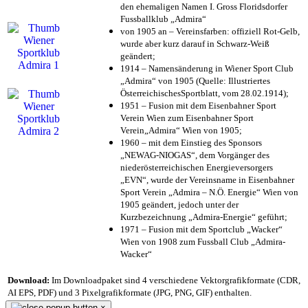
den ehemaligen Namen I. Gross Floridsdorfer
Fussballklub „Admira“
von 1905 an – Vereinsfarben: offiziell Rot-Gelb,
wurde aber kurz darauf in Schwarz-Weiß
geändert;
1914 – Namensänderung in Wiener Sport Club
„Admira“ von 1905 (Quelle: Illustriertes
ÖsterreichischesSportblatt, vom 28.02.1914);
1951 – Fusion mit dem Eisenbahner Sport
Verein Wien zum Eisenbahner Sport
Verein„Admira“ Wien von 1905;
1960 – mit dem Einstieg des Sponsors
„NEWAG-NIOGAS“, dem Vorgänger des
niederösterreichischen Energieversorgers
„EVN“, wurde der Vereinsname in Eisenbahner
Sport Verein „Admira – N.Ö. Energie“ Wien von
1905 geändert, jedoch unter der
Kurzbezeichnung „Admira-Energie“ geführt;
1971 – Fusion mit dem Sportclub „Wacker“
Wien von 1908 zum Fussball Club „Admira-
Wacker“
Download:
Im Downloadpaket sind 4 verschiedene Vektorgrafikformate (CDR,
AI EPS, PDF) und 3 Pixelgrafikformate (JPG, PNG, GIF) enthalten.
×