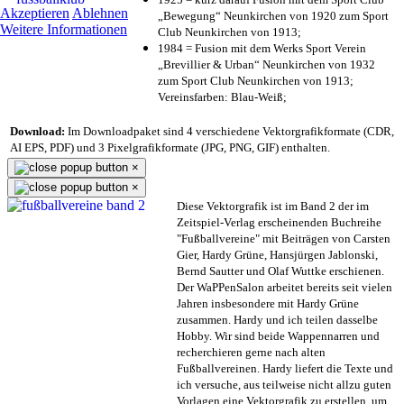
Akzeptieren
Ablehnen
„Bewegung“ Neunkirchen von 1920 zum Sport
Weitere Informationen
Club Neunkirchen von 1913;
1984 = Fusion mit dem Werks Sport Verein
„Brevillier & Urban“ Neunkirchen von 1932
zum Sport Club Neunkirchen von 1913;
Vereinsfarben: Blau-Weiß;
Download:
Im Downloadpaket sind 4 verschiedene Vektorgrafikformate (CDR,
AI EPS, PDF) und 3 Pixelgrafikformate (JPG, PNG, GIF) enthalten.
×
×
Diese Vektorgrafik ist im Band 2 der im
Zeitspiel-Verlag erscheinenden Buchreihe
"Fußballvereine" mit Beiträgen von Carsten
Gier, Hardy Grüne, Hansjürgen Jablonski,
Bernd Sautter und Olaf Wuttke erschienen.
Der WaPPenSalon arbeitet bereits seit vielen
Jahren insbesondere mit Hardy Grüne
zusammen. Hardy und ich teilen dasselbe
Hobby. Wir sind beide Wappennarren und
recherchieren gerne nach alten
Fußballvereinen. Hardy liefert die Texte und
ich versuche, aus teilweise nicht allzu guten
Vorlagen eine Vektorgrafik zu erstellen, um