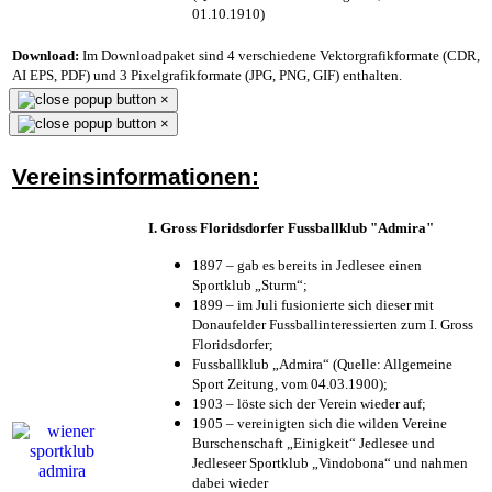
01.10.1910)
Download:
Im Downloadpaket sind 4 verschiedene Vektorgrafikformate (CDR,
AI EPS, PDF) und 3 Pixelgrafikformate (JPG, PNG, GIF) enthalten.
×
×
Vereinsinformationen:
I. Gross Floridsdorfer Fussballklub "Admira"
1897 – gab es bereits in Jedlesee einen
Sportklub „Sturm“;
1899 – im Juli fusionierte sich dieser mit
Donaufelder Fussballinteressierten zum I. Gross
Floridsdorfer
;
Fussballklub „Admira“ (Quelle: Allgemeine
Sport Zeitung, vom 04.03.1900);
1903 – löste sich der Verein wieder auf;
1905 – vereinigten sich die wilden Vereine
Burschenschaft „Einigkeit“ Jedlesee und
Jedleseer Sportklub „Vindobona“ und nahmen
dabei wieder