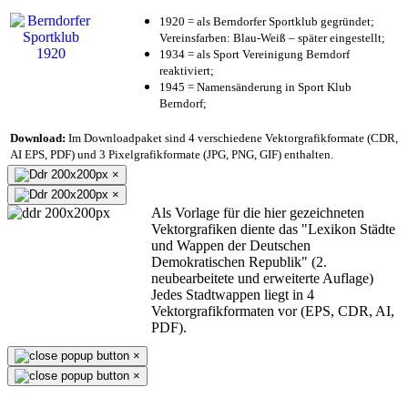
1920 = als Berndorfer Sportklub gegründet;
Vereinsfarben: Blau-Weiß – später eingestellt;
1934 = als Sport Vereinigung Berndorf
reaktiviert;
1945 = Namensänderung in Sport Klub
Berndorf;
Download:
Im Downloadpaket sind 4 verschiedene Vektorgrafikformate (CDR,
AI EPS, PDF) und 3 Pixelgrafikformate (JPG, PNG, GIF) enthalten.
×
×
Als Vorlage für die hier gezeichneten
Vektorgrafiken diente das "Lexikon Städte
und Wappen der Deutschen
Demokratischen Republik" (2.
neubearbeitete und erweiterte Auflage)
Jedes Stadtwappen liegt in 4
Vektorgrafikformaten vor (EPS, CDR, AI,
PDF).
×
×