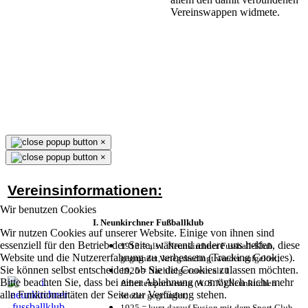
Vereinswappen widmete.
×
×
Vereinsinformationen:
Wir benutzen Cookies
I. Neunkirchner Fußballklub
Wir nutzen Cookies auf unserer Website. Einige von ihnen sind
essenziell für den Betrieb der Seite, während andere uns helfen, diese
1913 = als I. Neunkirchner Fussball-Klub
Website und die Nutzererfahrung zu verbessern (Tracking Cookies).
gegründet, kriegsbedingt wieder aufgelöst;
Sie können selbst entscheiden, ob Sie die Cookies zulassen möchten.
1925 = Nachfolgeverein als 1.
Bitte beachten Sie, dass bei einer Ablehnung womöglich nicht mehr
Arbeitersportverein (A. S. V.) Neunkirchen
alle Funktionalitäten der Seite zur Verfügung stehen.
wieder gegründet;
1925 = kurz darauf Fusion mit dem Sport Club