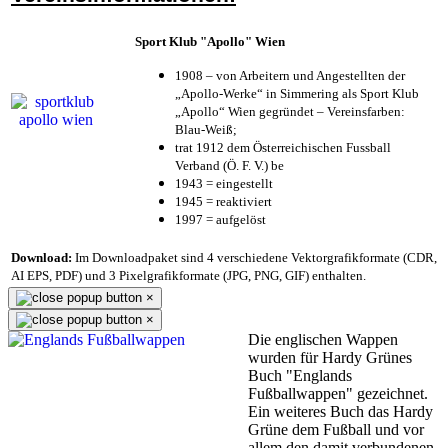
Sport Klub "Apollo" Wien
1908 – von Arbeitern und Angestellten der
„Apollo-Werke“ in Simmering als Sport Klub
„Apollo“ Wien gegründet – Vereinsfarben:
Blau-Weiß;
trat 1912 dem Österreichischen Fussball
Verband (Ö. F. V.) be
1943 = eingestellt
1945 = reaktiviert
1997 = aufgelöst
Download:
Im Downloadpaket sind 4 verschiedene Vektorgrafikformate (CDR,
AI EPS, PDF) und 3 Pixelgrafikformate (JPG, PNG, GIF) enthalten.
×
×
Die englischen Wappen
wurden für Hardy Grünes
Buch "Englands
Fußballwappen" gezeichnet.
Ein weiteres Buch das Hardy
Grüne dem Fußball und vor
allem den damit verbundenen