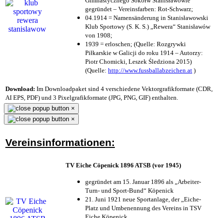
Gimnastycznego Sokółw Stanisławowie
gegründet – Vereinsfarben: Rot-Schwarz;
04.1914 = Namensänderung in Stanisławowski
Klub Sportowy (S. K. S.) „Rewera“ Stanisławów
von 1908;
1939 = erloschen; (Quelle: Rozgrywki
Piłkarskie w Galicji do roku 1914 – Autorzy:
Piotr Chomicki, Leszek Śledziona 2015)
(Quelle:
http://www.fussballabzeichen.at
)
Download:
Im Downloadpaket sind 4 verschiedene Vektorgrafikformate (CDR,
AI EPS, PDF) und 3 Pixelgrafikformate (JPG, PNG, GIF) enthalten.
×
×
Vereinsinformationen:
TV Eiche Cöpenick 1896 ATSB (vor 1945)
gegründet am 15. Januar 1896 als „Arbeiter-
Turn- und Sport-Bund“ Köpenick
21. Juni 1921 neue Sportanlage, der „Eiche-
Platz und Umbenennung des Vereins in TSV
Eiche Köpenick