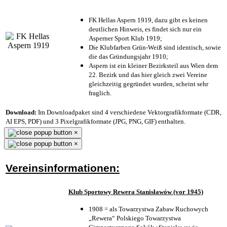
FK Hellas Aspern 1919, dazu gibt es keinen
deutlichen Hinweis, es findet sich nur ein
Asperner Sport Klub 1919
;
Die Klubfarben Grün-Weiß sind identisch, sowie
die das Gründungsjahr 1910
;
Aspern ist ein kleiner Bezirksteil aus Wien dem
22. Bezirk und das hier gleich zwei Vereine
gleichzeitig gegründet wurden, scheint sehr
fraglich.
Download:
Im Downloadpaket sind 4 verschiedene Vektorgrafikformate (CDR,
AI EPS, PDF) und 3 Pixelgrafikformate (JPG, PNG, GIF) enthalten.
×
×
Vereinsinformationen:
Klub Sportowy Rewera Stanisławów (vor 1945)
1908 = als Towarzystwa Zabaw Ruchowych
„Rewera“ Polskiego Towarzystwa