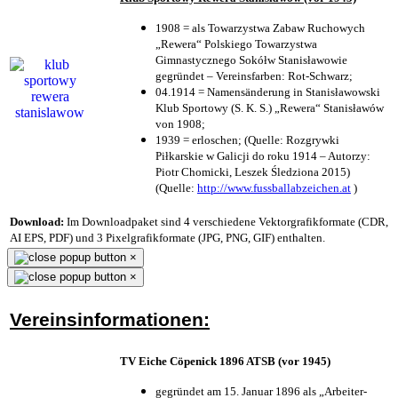
1908 = als Towarzystwa Zabaw Ruchowych
„Rewera“ Polskiego Towarzystwa
Gimnastycznego Sokółw Stanisławowie
gegründet – Vereinsfarben: Rot-Schwarz;
04.1914 = Namensänderung in Stanisławowski
Klub Sportowy (S. K. S.) „Rewera“ Stanisławów
von 1908;
1939 = erloschen; (Quelle: Rozgrywki
Piłkarskie w Galicji do roku 1914 – Autorzy:
Piotr Chomicki, Leszek Śledziona 2015)
(Quelle:
http://www.fussballabzeichen.at
)
Download:
Im Downloadpaket sind 4 verschiedene Vektorgrafikformate (CDR,
AI EPS, PDF) und 3 Pixelgrafikformate (JPG, PNG, GIF) enthalten.
×
×
Vereinsinformationen:
TV Eiche Cöpenick 1896 ATSB (vor 1945)
gegründet am 15. Januar 1896 als „Arbeiter-