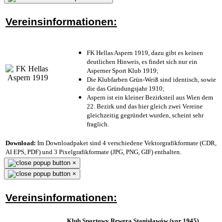
Vereinsinformationen:
FK Hellas Aspern 1919, dazu gibt es keinen
deutlichen Hinweis, es findet sich nur ein
Asperner Sport Klub 1919
;
Die Klubfarben Grün-Weiß sind identisch, sowie
die das Gründungsjahr 1910
;
Aspern ist ein kleiner Bezirksteil aus Wien dem
22. Bezirk und das hier gleich zwei Vereine
gleichzeitig gegründet wurden, scheint sehr
fraglich.
Download:
Im Downloadpaket sind 4 verschiedene Vektorgrafikformate (CDR,
AI EPS, PDF) und 3 Pixelgrafikformate (JPG, PNG, GIF) enthalten.
×
×
Vereinsinformationen:
Klub Sportowy Rewera Stanisławów (vor 1945)