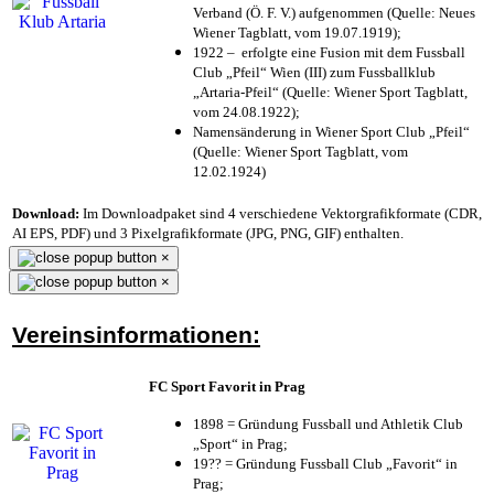
Verband (Ö. F. V.) aufgenommen (Quelle: Neues
Wiener Tagblatt, vom 19.07.1919);
1922 – erfolgte eine Fusion mit dem Fussball
Club „Pfeil“ Wien (III) zum Fussballklub
„Artaria-Pfeil“ (Quelle: Wiener Sport Tagblatt,
vom 24.08.1922);
Namensänderung in Wiener Sport Club „Pfeil“
(Quelle: Wiener Sport Tagblatt, vom
12.02.1924)
Download:
Im Downloadpaket sind 4 verschiedene Vektorgrafikformate (CDR,
AI EPS, PDF) und 3 Pixelgrafikformate (JPG, PNG, GIF) enthalten.
×
×
Vereinsinformationen:
FC Sport Favorit in Prag
1898 = Gründung Fussball und Athletik Club
„Sport“ in Prag;
19?? = Gründung Fussball Club „Favorit“ in
Prag;