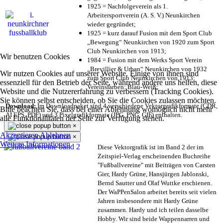
1925 = Nachfolgeverein als 1.
Arbeitersportverein (A. S. V.) Neunkirchen
wieder gegründet;
1925 = kurz darauf Fusion mit dem Sport Club
„Bewegung“ Neunkirchen von 1920 zum Sport
Club Neunkirchen von 1913;
Wir benutzen Cookies
1984 = Fusion mit dem Werks Sport Verein
„Brevillier & Urban“ Neunkirchen von 1932
Wir nutzen Cookies auf unserer Website. Einige von ihnen sind
zum Sport Club Neunkirchen von 1913;
essenziell für den Betrieb der Seite, während andere uns helfen, diese
Vereinsfarben: Blau-Weiß;
Website und die Nutzererfahrung zu verbessern (Tracking Cookies).
Sie können selbst entscheiden, ob Sie die Cookies zulassen möchten.
Download:
Im Downloadpaket sind 4 verschiedene Vektorgrafikformate (CDR,
Bitte beachten Sie, dass bei einer Ablehnung womöglich nicht mehr
AI EPS, PDF) und 3 Pixelgrafikformate (JPG, PNG, GIF) enthalten.
alle Funktionalitäten der Seite zur Verfügung stehen.
×
Akzeptieren
Ablehnen
×
Weitere Informationen
Diese Vektorgrafik ist im Band 2 der im
Zeitspiel-Verlag erscheinenden Buchreihe
"Fußballvereine" mit Beiträgen von Carsten
Gier, Hardy Grüne, Hansjürgen Jablonski,
Bernd Sautter und Olaf Wuttke erschienen.
Der WaPPenSalon arbeitet bereits seit vielen
Jahren insbesondere mit Hardy Grüne
zusammen. Hardy und ich teilen dasselbe
Hobby. Wir sind beide Wappennarren und