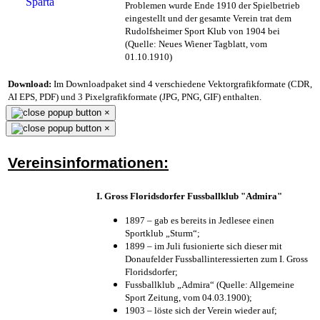
Problemen wurde Ende 1910 der Spielbetrieb
eingestellt und der gesamte Verein trat dem
Rudolfsheimer Sport Klub von 1904 bei
(Quelle: Neues Wiener Tagblatt, vom
01.10.1910)
Download:
Im Downloadpaket sind 4 verschiedene Vektorgrafikformate (CDR,
AI EPS, PDF) und 3 Pixelgrafikformate (JPG, PNG, GIF) enthalten.
×
×
Vereinsinformationen:
I. Gross Floridsdorfer Fussballklub "Admira"
1897 – gab es bereits in Jedlesee einen
Sportklub „Sturm“;
1899 – im Juli fusionierte sich dieser mit
Donaufelder Fussballinteressierten zum I. Gross
Floridsdorfer
;
Fussballklub „Admira“ (Quelle: Allgemeine
Sport Zeitung, vom 04.03.1900);
1903 – löste sich der Verein wieder auf;