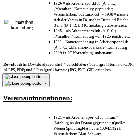
1926 = als Arbeitersportklub (A. S. K.)
„Marathon“ Korneuburg gegründet;
Vereinsfarben: Schwarz-Rot; – 1938 = musste
sich der Verein in Deutscher Turn und Reichs
Bund (D. T. R. B.) Korneuburg umbenennen;
1945 = als Arbeitersportclub (A. S. C.)
„Marathon“ Korneuburg von 1926 reaktiviert;
19?? = Namensänderung in Arbeitersportclub
(A. S. C.) „Marathon-Sparkasse“ Korneuburg;
2019 in SC Korneuburg umbenannt
Download:
Im Downloadpaket sind 4 verschiedene Vektorgrafikformate (CDR,
AI EPS, PDF) und 3 Pixelgrafikformate (JPG, PNG, GIF) enthalten.
×
×
Vereinsinformationen:
1921 = als Arbeiter Sport Club „Sturm“
Hainburg an der Donau gegründet; (Quelle:
Wiener Sport Tagblatt, vom 13.04.1922);
Vereinsfarben: Blau-Schwarz;