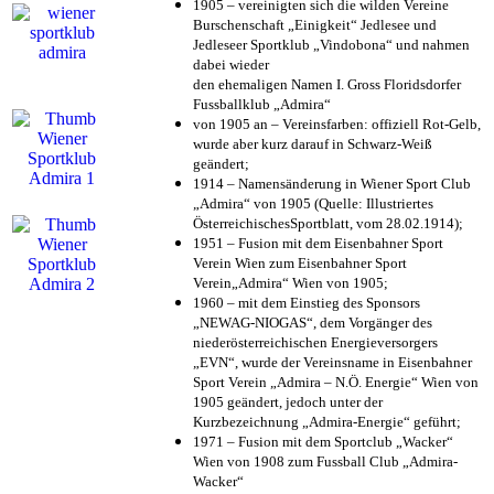
1905 – vereinigten sich die wilden Vereine
Burschenschaft „Einigkeit“ Jedlesee und
Jedleseer Sportklub „Vindobona“ und nahmen
dabei wieder
den ehemaligen Namen I. Gross Floridsdorfer
Fussballklub „Admira“
von 1905 an – Vereinsfarben: offiziell Rot-Gelb,
wurde aber kurz darauf in Schwarz-Weiß
geändert;
1914 – Namensänderung in Wiener Sport Club
„Admira“ von 1905 (Quelle: Illustriertes
ÖsterreichischesSportblatt, vom 28.02.1914);
1951 – Fusion mit dem Eisenbahner Sport
Verein Wien zum Eisenbahner Sport
Verein„Admira“ Wien von 1905;
1960 – mit dem Einstieg des Sponsors
„NEWAG-NIOGAS“, dem Vorgänger des
niederösterreichischen Energieversorgers
„EVN“, wurde der Vereinsname in Eisenbahner
Sport Verein „Admira – N.Ö. Energie“ Wien von
1905 geändert, jedoch unter der
Kurzbezeichnung „Admira-Energie“ geführt;
1971 – Fusion mit dem Sportclub „Wacker“
Wien von 1908 zum Fussball Club „Admira-
Wacker“