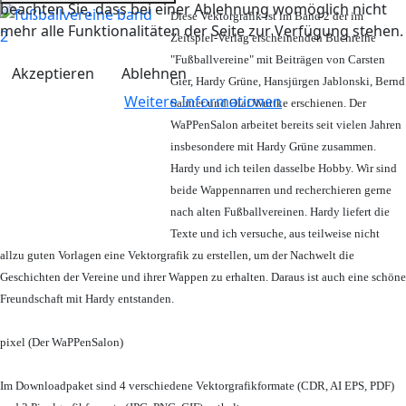
beachten Sie, dass bei einer Ablehnung womöglich nicht
Diese Vektorgrafik ist im Band 2 der im
mehr alle Funktionalitäten der Seite zur Verfügung stehen.
Zeitspiel-Verlag erscheinenden Buchreihe
"Fußballvereine" mit Beiträgen von Carsten
Akzeptieren
Ablehnen
Gier, Hardy Grüne, Hansjürgen Jablonski, Bernd
Weitere Informationen
Sautter und Olaf Wuttke erschienen. Der
WaPPenSalon arbeitet bereits seit vielen Jahren
insbesondere mit Hardy Grüne zusammen.
Hardy und ich teilen dasselbe Hobby. Wir sind
beide Wappennarren und recherchieren gerne
nach alten Fußballvereinen. Hardy liefert die
Texte und ich versuche, aus teilweise nicht
allzu guten Vorlagen eine Vektorgrafik zu erstellen, um der Nachwelt die
Geschichten der Vereine und ihrer Wappen zu erhalten. Daraus ist auch eine schöne
Freundschaft mit Hardy entstanden.
pixel (Der WaPPenSalon)
Im Downloadpaket sind 4 verschiedene Vektorgrafikformate (CDR, AI EPS, PDF)