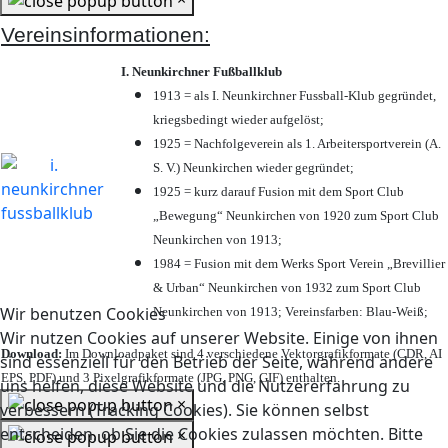
Vereinsinformationen:
I. Neunkirchner Fußballklub
1913 = als I. Neunkirchner Fussball-Klub gegründet,
kriegsbedingt wieder aufgelöst;
1925 = Nachfolgeverein als 1. Arbeitersportverein (A.
S. V.) Neunkirchen wieder gegründet;
1925 = kurz darauf Fusion mit dem Sport Club
„Bewegung“ Neunkirchen von 1920 zum Sport Club
Neunkirchen von 1913;
1984 = Fusion mit dem Werks Sport Verein „Brevillier
& Urban“ Neunkirchen von 1932 zum Sport Club
Wir benutzen Cookies
Neunkirchen von 1913; Vereinsfarben: Blau-Weiß;
Wir nutzen Cookies auf unserer Website. Einige von ihnen
Download:
Im Downloadpaket sind 4 verschiedene Vektorgrafikformate (CDR, AI
sind essenziell für den Betrieb der Seite, während andere
EPS, PDF) und 3 Pixelgrafikformate (JPG, PNG, GIF) enthalten.
uns helfen, diese Website und die Nutzererfahrung zu
×
verbessern (Tracking Cookies). Sie können selbst
entscheiden, ob Sie die Cookies zulassen möchten. Bitte
×