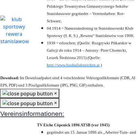
Polskiego Towarzystwa Gimnastycznego Sokółw
Stanisławowie gegründet – Vereinsfarben: Rot-
Schwarz;
04.1914 = Namensänderung in Stanisławowski Klub
Sportowy (S. K. S.) „Rewera“ Stanisławów von 1908;
1939 = erloschen; (Quelle: Rozgrywki Piłkarskie w
Galicji do roku 1914 – Autorzy: Piotr Chomicki,
Leszek Śledziona 2015) (Quelle:
http://www.fussballabzeichen.at
)
Download:
Im Downloadpaket sind 4 verschiedene Vektorgrafikformate (CDR, AI
EPS, PDF) und 3 Pixelgrafikformate (JPG, PNG, GIF) enthalten.
×
×
Vereinsinformationen:
TV Eiche Cöpenick 1896 ATSB (vor 1945)
gegründet am 15. Januar 1896 als „Arbeiter-Turn- und