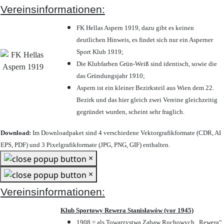
Vereinsinformationen:
FK Hellas Aspern 1919, dazu gibt es keinen
deutlichen Hinweis, es findet sich nur ein Asperner
Sport Klub 1919
;
Die Klubfarben Grün-Weiß sind identisch, sowie die
das Gründungsjahr 1910
;
Aspern ist ein kleiner Bezirksteil aus Wien dem 22.
Bezirk und das hier gleich zwei Vereine gleichzeitig
gegründet wurden, scheint sehr fraglich.
Download:
Im Downloadpaket sind 4 verschiedene Vektorgrafikformate (CDR, AI
EPS, PDF) und 3 Pixelgrafikformate (JPG, PNG, GIF) enthalten.
×
×
Vereinsinformationen:
Klub Sportowy Rewera Stanisławów (vor 1945)
1908 = als Towarzystwa Zabaw Ruchowych „Rewera“