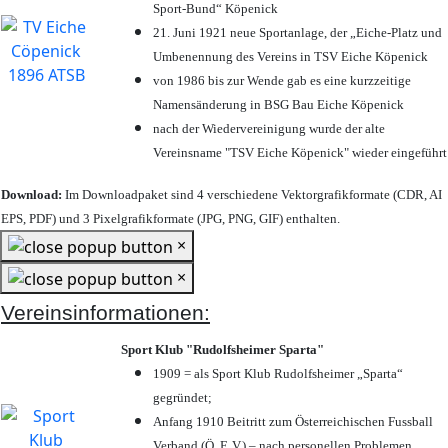
Sport-Bund“ Köpenick
21. Juni 1921 neue Sportanlage, der „Eiche-Platz und
Umbenennung des Vereins in TSV Eiche Köpenick
von 1986 bis zur Wende gab es eine kurzzeitige
Namensänderung in BSG Bau Eiche Köpenick
nach der Wiedervereinigung wurde der alte
Vereinsname "TSV Eiche Köpenick" wieder eingeführt
Download:
Im Downloadpaket sind 4 verschiedene Vektorgrafikformate (CDR, AI
EPS, PDF) und 3 Pixelgrafikformate (JPG, PNG, GIF) enthalten.
×
×
Vereinsinformationen:
Sport Klub "Rudolfsheimer Sparta"
1909 = als Sport Klub Rudolfsheimer „Sparta“
gegründet;
Anfang 1910 Beitritt zum Österreichischen Fussball
Verband (Ö. F. V.) – nach personellen Problemen