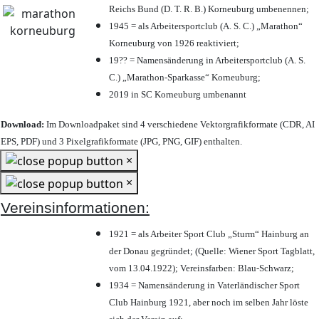
Reichs Bund (D. T. R. B.) Korneuburg umbenennen;
1945 = als Arbeitersportclub (A. S. C.) „Marathon“
Korneuburg von 1926 reaktiviert;
19?? = Namensänderung in Arbeitersportclub (A. S.
C.) „Marathon-Sparkasse“ Korneuburg;
2019 in SC Korneuburg umbenannt
Download:
Im Downloadpaket sind 4 verschiedene Vektorgrafikformate (CDR, AI
EPS, PDF) und 3 Pixelgrafikformate (JPG, PNG, GIF) enthalten.
×
×
Vereinsinformationen:
1921 = als Arbeiter Sport Club „Sturm“ Hainburg an
der Donau gegründet; (Quelle: Wiener Sport Tagblatt,
vom 13.04.1922); Vereinsfarben: Blau-Schwarz;
1934 = Namensänderung in Vaterländischer Sport
Club Hainburg 1921, aber noch im selben Jahr löste