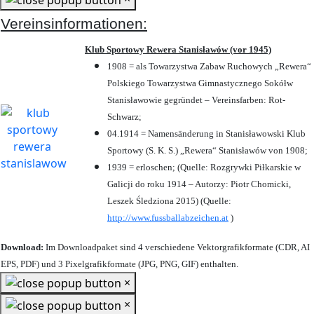
Vereinsinformationen:
Klub Sportowy Rewera Stanisławów (vor 1945)
1908 = als Towarzystwa Zabaw Ruchowych „Rewera“
Polskiego Towarzystwa Gimnastycznego Sokółw
Stanisławowie gegründet – Vereinsfarben: Rot-
Schwarz;
04.1914 = Namensänderung in Stanisławowski Klub
Sportowy (S. K. S.) „Rewera“ Stanisławów von 1908;
1939 = erloschen; (Quelle: Rozgrywki Piłkarskie w
Galicji do roku 1914 – Autorzy: Piotr Chomicki,
Leszek Śledziona 2015) (Quelle:
http://www.fussballabzeichen.at
)
Download:
Im Downloadpaket sind 4 verschiedene Vektorgrafikformate (CDR, AI
EPS, PDF) und 3 Pixelgrafikformate (JPG, PNG, GIF) enthalten.
×
×