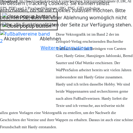
Download:
Im Downloadpaket sind 4 verschiedene Vektorgrafikformate (CDR, AI
verbessern (Tracking Cookies). Sie können selbst
EPS, PDF) und 3 Pixelgrafikformate (JPG, PNG, GIF) enthalten.
entscheiden, ob Sie die Cookies zulassen möchten. Bitte
×
beachten Sie, dass bei einer Ablehnung womöglich nicht
mehr alle Funktionalitäten der Seite zur Verfügung stehen.
×
Diese Vektorgrafik ist im Band 2 der im
Akzeptieren
Ablehnen
Zeitspiel-Verlag erscheinenden Buchreihe
Weitere Informationen
"Fußballvereine" mit Beiträgen von Carsten
Gier, Hardy Grüne, Hansjürgen Jablonski, Bernd
Sautter und Olaf Wuttke erschienen. Der
WaPPenSalon arbeitet bereits seit vielen Jahren
insbesondere mit Hardy Grüne zusammen.
Hardy und ich teilen dasselbe Hobby. Wir sind
beide Wappennarren und recherchieren gerne
nach alten Fußballvereinen. Hardy liefert die
Texte und ich versuche, aus teilweise nicht
allzu guten Vorlagen eine Vektorgrafik zu erstellen, um der Nachwelt die
Geschichten der Vereine und ihrer Wappen zu erhalten. Daraus ist auch eine schöne
Freundschaft mit Hardy entstanden.