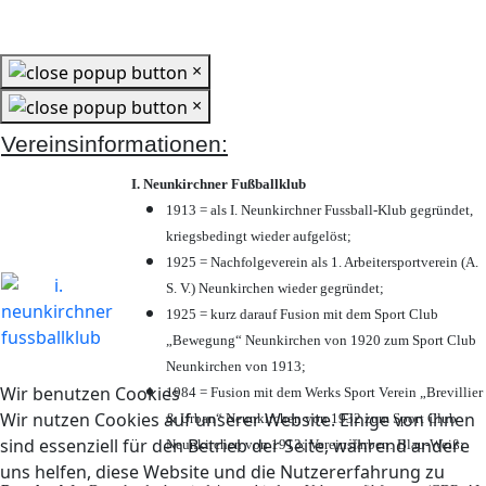
×
×
Vereinsinformationen:
I. Neunkirchner Fußballklub
1913 = als I. Neunkirchner Fussball-Klub gegründet,
kriegsbedingt wieder aufgelöst;
1925 = Nachfolgeverein als 1. Arbeitersportverein (A.
S. V.) Neunkirchen wieder gegründet;
1925 = kurz darauf Fusion mit dem Sport Club
„Bewegung“ Neunkirchen von 1920 zum Sport Club
Neunkirchen von 1913;
Wir benutzen Cookies
1984 = Fusion mit dem Werks Sport Verein „Brevillier
Wir nutzen Cookies auf unserer Website. Einige von ihnen
& Urban“ Neunkirchen von 1932 zum Sport Club
sind essenziell für den Betrieb der Seite, während andere
Neunkirchen von 1913; Vereinsfarben: Blau-Weiß;
uns helfen, diese Website und die Nutzererfahrung zu