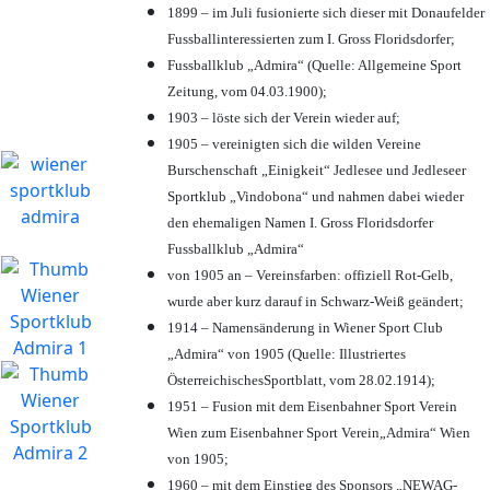
1899 – im Juli fusionierte sich dieser mit Donaufelder
Fussballinteressierten zum I. Gross Floridsdorfer
;
Fussballklub „Admira“ (Quelle: Allgemeine Sport
Zeitung, vom 04.03.1900);
1903 – löste sich der Verein wieder auf;
1905 – vereinigten sich die wilden Vereine
Burschenschaft „Einigkeit“ Jedlesee und Jedleseer
Sportklub „Vindobona“ und nahmen dabei wieder
den ehemaligen Namen I. Gross Floridsdorfer
Fussballklub „Admira“
von 1905 an – Vereinsfarben: offiziell Rot-Gelb,
wurde aber kurz darauf in Schwarz-Weiß geändert;
1914 – Namensänderung in Wiener Sport Club
„Admira“ von 1905 (Quelle: Illustriertes
ÖsterreichischesSportblatt, vom 28.02.1914);
1951 – Fusion mit dem Eisenbahner Sport Verein
Wien zum Eisenbahner Sport Verein„Admira“ Wien
von 1905;
1960 – mit dem Einstieg des Sponsors „NEWAG-