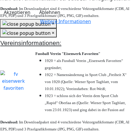
Download:
Im Downloadpaket sind 4 verschiedene Vektorgrafikformate (CDR, AI
Akzeptieren
Ablehnen
EPS, PDF) und 3 Pixelgrafikformate (JPG, PNG, GIF) enthalten.
Weitere Informationen
×
×
Vereinsinformationen:
Fussball Verein "Eisenwerk Favoriten"
1920 = als Fussball Verein „Eisenwerk Favoriten“
gegründet;
1922 = Namensänderung in Sport Club „Freiheit X“
von 1920 (Quelle: Wiener Sport Tagblatt, vom
10.01.1922); Vereinsfarben: Rot-Weiß;
1923 = schloss sich der Verein dem Sport Club
„Rapid“ Oberlaa an (Quelle: Wiener Sport Tagblatt,
vom 23.01.1923) und ging dabei in der Fusion auf
Download:
Im Downloadpaket sind 4 verschiedene Vektorgrafikformate (CDR, AI
EPS, PDF) und 3 Pixelgrafikformate (JPG, PNG, GIF) enthalten.