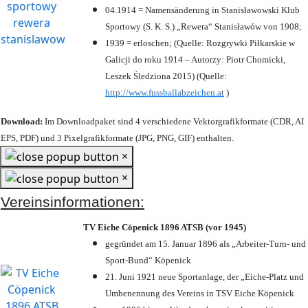
04.1914 = Namensänderung in Stanisławowski Klub
Sportowy (S. K. S.) „Rewera“ Stanisławów von 1908;
1939 = erloschen; (Quelle: Rozgrywki Piłkarskie w
Galicji do roku 1914 – Autorzy: Piotr Chomicki,
Leszek Śledziona 2015) (Quelle:
http://www.fussballabzeichen.at
)
Download:
Im Downloadpaket sind 4 verschiedene Vektorgrafikformate (CDR, AI
EPS, PDF) und 3 Pixelgrafikformate (JPG, PNG, GIF) enthalten.
×
×
Vereinsinformationen:
TV Eiche Cöpenick 1896 ATSB (vor 1945)
gegründet am 15. Januar 1896 als „Arbeiter-Turn- und
Sport-Bund“ Köpenick
21. Juni 1921 neue Sportanlage, der „Eiche-Platz und
Umbenennung des Vereins in TSV Eiche Köpenick