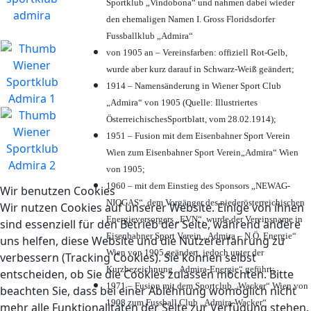
Sportklub „Vindobona“ und nahmen dabei wieder
den ehemaligen Namen I. Gross Floridsdorfer
Fussballklub „Admira“
von 1905 an – Vereinsfarben: offiziell Rot-Gelb,
wurde aber kurz darauf in Schwarz-Weiß geändert;
1914 – Namensänderung in Wiener Sport Club
„Admira“ von 1905 (Quelle: Illustriertes
ÖsterreichischesSportblatt, vom 28.02.1914);
1951 – Fusion mit dem Eisenbahner Sport Verein
Wien zum Eisenbahner Sport Verein„Admira“ Wien
von 1905;
1960 – mit dem Einstieg des Sponsors „NEWAG-
Wir benutzen Cookies
NIOGAS“, dem Vorgänger des niederösterreichischen
Wir nutzen Cookies auf unserer Website. Einige von ihnen
Energieversorgers „EVN“, wurde der Vereinsname in
sind essenziell für den Betrieb der Seite, während andere
Eisenbahner Sport Verein „Admira – N.Ö. Energie“
uns helfen, diese Website und die Nutzererfahrung zu
Wien von 1905 geändert, jedoch unter der
verbessern (Tracking Cookies). Sie können selbst
Kurzbezeichnung „Admira-Energie“ geführt;
entscheiden, ob Sie die Cookies zulassen möchten. Bitte
1971 – Fusion mit dem Sportclub „Wacker“ Wien von
beachten Sie, dass bei einer Ablehnung womöglich nicht
1908 zum Fussball Club „Admira-Wacker“
mehr alle Funktionalitäten der Seite zur Verfügung stehen.