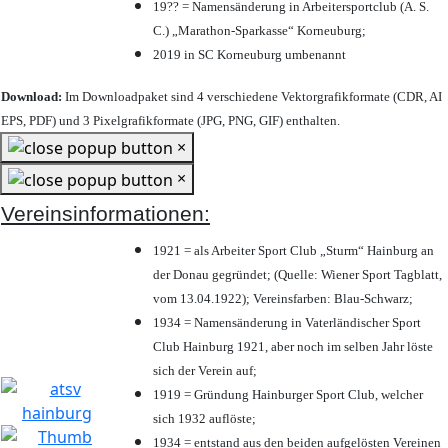
19?? = Namensänderung in Arbeitersportclub (A. S.
C.) „Marathon-Sparkasse“ Korneuburg;
2019 in SC Korneuburg umbenannt
Download:
Im Downloadpaket sind 4 verschiedene Vektorgrafikformate (CDR, AI
EPS, PDF) und 3 Pixelgrafikformate (JPG, PNG, GIF) enthalten.
×
×
Vereinsinformationen:
1921 = als Arbeiter Sport Club „Sturm“ Hainburg an
der Donau gegründet; (Quelle: Wiener Sport Tagblatt,
vom 13.04.1922); Vereinsfarben: Blau-Schwarz;
1934 = Namensänderung in Vaterländischer Sport
Club Hainburg 1921, aber noch im selben Jahr löste
sich der Verein auf;
1919 = Gründung Hainburger Sport Club, welcher
sich 1932 auflöste;
1934 = entstand aus den beiden aufgelösten Vereinen