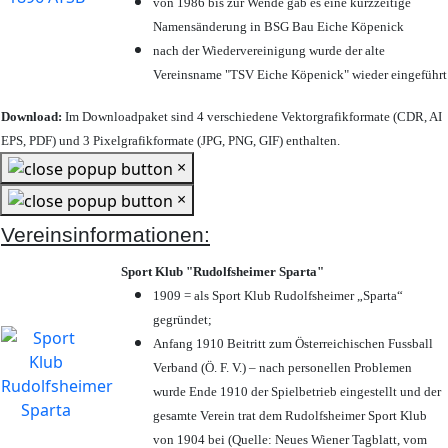
von 1986 bis zur Wende gab es eine kurzzeitige
Namensänderung in BSG Bau Eiche Köpenick
nach der Wiedervereinigung wurde der alte
Vereinsname "TSV Eiche Köpenick" wieder eingeführt
Download:
Im Downloadpaket sind 4 verschiedene Vektorgrafikformate (CDR, AI
EPS, PDF) und 3 Pixelgrafikformate (JPG, PNG, GIF) enthalten.
×
×
Vereinsinformationen:
Sport Klub "Rudolfsheimer Sparta"
1909 = als Sport Klub Rudolfsheimer „Sparta“
gegründet;
Anfang 1910 Beitritt zum Österreichischen Fussball
Verband (Ö. F. V.) – nach personellen Problemen
wurde Ende 1910 der Spielbetrieb eingestellt und der
gesamte Verein trat dem Rudolfsheimer Sport Klub
von 1904 bei (Quelle: Neues Wiener Tagblatt, vom