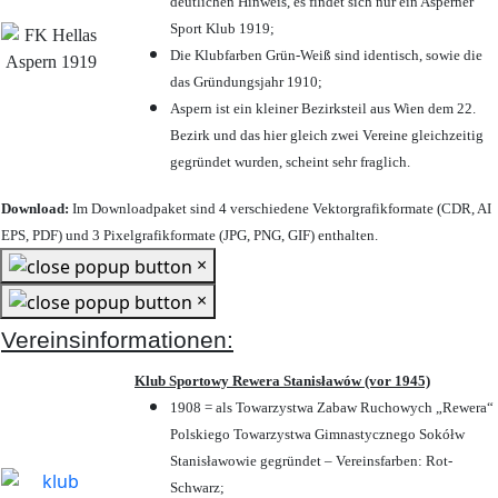
deutlichen Hinweis, es findet sich nur ein Asperner
Sport Klub 1919
;
Die Klubfarben Grün-Weiß sind identisch, sowie die
das Gründungsjahr 1910
;
Aspern ist ein kleiner Bezirksteil aus Wien dem 22.
Bezirk und das hier gleich zwei Vereine gleichzeitig
gegründet wurden, scheint sehr fraglich.
Download:
Im Downloadpaket sind 4 verschiedene Vektorgrafikformate (CDR, AI
EPS, PDF) und 3 Pixelgrafikformate (JPG, PNG, GIF) enthalten.
×
×
Vereinsinformationen:
Klub Sportowy Rewera Stanisławów (vor 1945)
1908 = als Towarzystwa Zabaw Ruchowych „Rewera“
Polskiego Towarzystwa Gimnastycznego Sokółw
Stanisławowie gegründet – Vereinsfarben: Rot-
Schwarz;