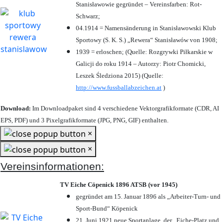
Stanisławowie gegründet – Vereinsfarben: Rot-
Schwarz;
04.1914 = Namensänderung in Stanisławowski Klub
Sportowy (S. K. S.) „Rewera“ Stanisławów von 1908;
1939 = erloschen; (Quelle: Rozgrywki Piłkarskie w
Galicji do roku 1914 – Autorzy: Piotr Chomicki,
Leszek Śledziona 2015) (Quelle:
http://www.fussballabzeichen.at
)
Download:
Im Downloadpaket sind 4 verschiedene Vektorgrafikformate (CDR, AI
EPS, PDF) und 3 Pixelgrafikformate (JPG, PNG, GIF) enthalten.
×
×
Vereinsinformationen:
TV Eiche Cöpenick 1896 ATSB (vor 1945)
gegründet am 15. Januar 1896 als „Arbeiter-Turn- und
Sport-Bund“ Köpenick
21. Juni 1921 neue Sportanlage, der „Eiche-Platz und