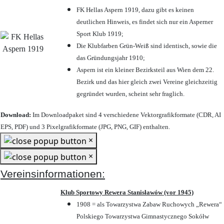
FK Hellas Aspern 1919, dazu gibt es keinen
deutlichen Hinweis, es findet sich nur ein Asperner
Sport Klub 1919
;
Die Klubfarben Grün-Weiß sind identisch, sowie die
das Gründungsjahr 1910
;
Aspern ist ein kleiner Bezirksteil aus Wien dem 22.
Bezirk und das hier gleich zwei Vereine gleichzeitig
gegründet wurden, scheint sehr fraglich.
Download:
Im Downloadpaket sind 4 verschiedene Vektorgrafikformate (CDR, AI
EPS, PDF) und 3 Pixelgrafikformate (JPG, PNG, GIF) enthalten.
×
×
Vereinsinformationen:
Klub Sportowy Rewera Stanisławów (vor 1945)
1908 = als Towarzystwa Zabaw Ruchowych „Rewera“
Polskiego Towarzystwa Gimnastycznego Sokółw