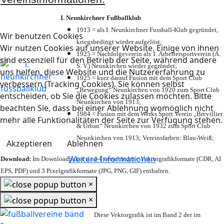
I. Neunkirchner Fußballklub
1913 = als I. Neunkirchner Fussball-Klub gegründet,
Wir benutzen Cookies
kriegsbedingt wieder aufgelöst;
Wir nutzen Cookies auf unserer Website. Einige von ihnen
1925 = Nachfolgeverein als 1. Arbeitersportverein (A.
sind essenziell für den Betrieb der Seite, während andere
S. V.) Neunkirchen wieder gegründet;
uns helfen, diese Website und die Nutzererfahrung zu
1925 = kurz darauf Fusion mit dem Sport Club
verbessern (Tracking Cookies). Sie können selbst
„Bewegung“ Neunkirchen von 1920 zum Sport Club
entscheiden, ob Sie die Cookies zulassen möchten. Bitte
Neunkirchen von 1913;
beachten Sie, dass bei einer Ablehnung womöglich nicht
1984 = Fusion mit dem Werks Sport Verein „Brevillier
mehr alle Funktionalitäten der Seite zur Verfügung stehen.
& Urban“ Neunkirchen von 1932 zum Sport Club
Neunkirchen von 1913; Vereinsfarben: Blau-Weiß;
Akzeptieren
Ablehnen
Weitere Informationen
Download:
Im Downloadpaket sind 4 verschiedene Vektorgrafikformate (CDR, AI
EPS, PDF) und 3 Pixelgrafikformate (JPG, PNG, GIF) enthalten.
×
×
Diese Vektorgrafik ist im Band 2 der im