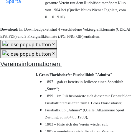
gesamte Verein trat dem Rudolfsheimer Sport Klub
von 1904 bei (Quelle: Neues Wiener Tagblatt, vom
01.10.1910)
Download:
Im Downloadpaket sind 4 verschiedene Vektorgrafikformate (CDR, AI
EPS, PDF) und 3 Pixelgrafikformate (JPG, PNG, GIF) enthalten.
×
×
Vereinsinformationen:
I. Gross Floridsdorfer Fussballklub "Admira"
1897 – gab es bereits in Jedlesee einen Sportklub
„Sturm“;
1899 – im Juli fusionierte sich dieser mit Donaufelder
Fussballinteressierten zum I. Gross Floridsdorfer
;
Fussballklub „Admira“ (Quelle: Allgemeine Sport
Zeitung, vom 04.03.1900);
1903 – löste sich der Verein wieder auf;
1905 – vereinigten sich die wilden Vereine