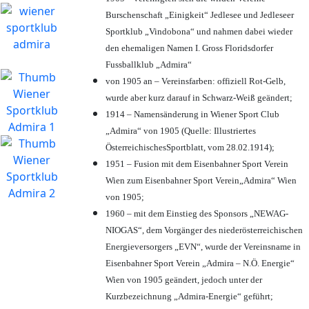
Burschenschaft „Einigkeit“ Jedlesee und Jedleseer
Sportklub „Vindobona“ und nahmen dabei wieder
den ehemaligen Namen I. Gross Floridsdorfer
Fussballklub „Admira“
von 1905 an – Vereinsfarben: offiziell Rot-Gelb,
wurde aber kurz darauf in Schwarz-Weiß geändert;
1914 – Namensänderung in Wiener Sport Club
„Admira“ von 1905 (Quelle: Illustriertes
ÖsterreichischesSportblatt, vom 28.02.1914);
1951 – Fusion mit dem Eisenbahner Sport Verein
Wien zum Eisenbahner Sport Verein„Admira“ Wien
von 1905;
1960 – mit dem Einstieg des Sponsors „NEWAG-
NIOGAS“, dem Vorgänger des niederösterreichischen
Energieversorgers „EVN“, wurde der Vereinsname in
Eisenbahner Sport Verein „Admira – N.Ö. Energie“
Wien von 1905 geändert, jedoch unter der
Kurzbezeichnung „Admira-Energie“ geführt;