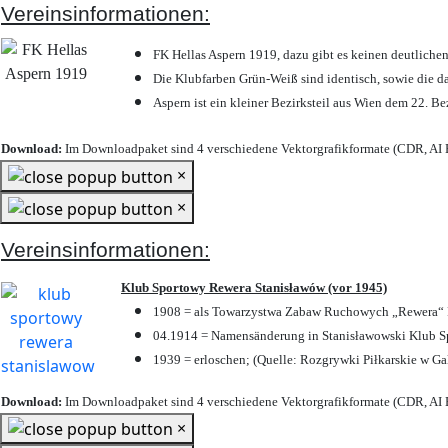
Vereinsinformationen:
FK Hellas Aspern 1919, dazu gibt es keinen deutlichen
Die Klubfarben Grün-Weiß sind identisch, sowie die 
Aspern ist ein kleiner Bezirksteil aus Wien dem 22. Be
Download:
Im Downloadpaket sind 4 verschiedene Vektorgrafikformate (CDR, AI E
×
×
Vereinsinformationen:
Klub Sportowy Rewera Stanisławów (vor 1945)
1908 = als Towarzystwa Zabaw Ruchowych „Rewera“ P
04.1914 = Namensänderung in Stanisławowski Klub Sp
1939 = erloschen; (Quelle: Rozgrywki Piłkarskie w Ga
Download:
Im Downloadpaket sind 4 verschiedene Vektorgrafikformate (CDR, AI E
×