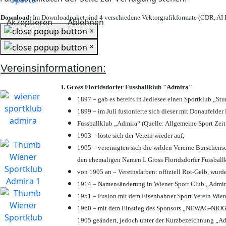
Download:
Im Downloadpaket sind 4 verschiedene Vektorgrafikformate (CDR, AI E
Akzeptieren
Ablehnen
×
×
Vereinsinformationen:
I. Gross Floridsdorfer Fussballklub "Admira"
1897 – gab es bereits in Jedlesee einen Sportklub „St
1899 – im Juli fusionierte sich dieser mit Donaufelder 
Fussballklub „Admira“ (Quelle: Allgemeine Sport Zei
1903 – löste sich der Verein wieder auf;
1905 – vereinigten sich die wilden Vereine Burschens
den ehemaligen Namen I. Gross Floridsdorfer Fussbal
von 1905 an – Vereinsfarben: offiziell Rot-Gelb, wurd
1914 – Namensänderung in Wiener Sport Club „Admira“ 
1951 – Fusion mit dem Eisenbahner Sport Verein Wie
1960 – mit dem Einstieg des Sponsors „NEWAG-NIOGAS
1905 geändert, jedoch unter der Kurzbezeichnung „Ad