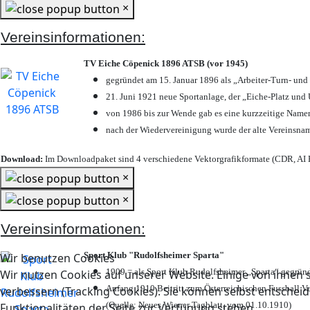
×
Vereinsinformationen:
TV Eiche Cöpenick 1896 ATSB (vor 1945)
gegründet am 15. Januar 1896 als „Arbeiter-Turn- un
21. Juni 1921 neue Sportanlage, der „Eiche-Platz u
von 1986 bis zur Wende gab es eine kurzzeitige Nam
nach der Wiedervereinigung wurde der alte Vereinsna
Download:
Im Downloadpaket sind 4 verschiedene Vektorgrafikformate (CDR, AI E
×
×
Vereinsinformationen:
Sport Klub "Rudolfsheimer Sparta"
Wir benutzen Cookies
1909 = als Sport Klub Rudolfsheimer „Sparta“ gegründ
Wir nutzen Cookies auf unserer Website. Einige von ihnen s
Anfang 1910 Beitritt zum Österreichischen Fussball Ve
verbessern (Tracking Cookies). Sie können selbst entscheid
(Quelle: Neues Wiener Tagblatt, vom 01.10.1910)
Funktionalitäten der Seite zur Verfügung stehen.