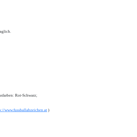
aglich.
sfarben: Rot-Schwarz;
p://www.fussballabzeichen.at
)