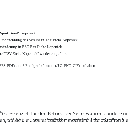
d Sport-Bund“ Köpenick
nd Umbenennung des Vereins in TSV Eiche Köpenick
ensänderung in BSG Bau Eiche Köpenick
me "TSV Eiche Köpenick" wieder eingeführt
PS, PDF) und 3 Pixelgrafikformate (JPG, PNG, GIF) enthalten.
et;
ind essenziell für den Betrieb der Seite, während andere u
rband (Ö. F. V.) – nach personellen Problemen wurde Ende 1910 der Spielbetrieb e
en, ob Sie die Cookies zulassen möchten. Bitte beachten Si