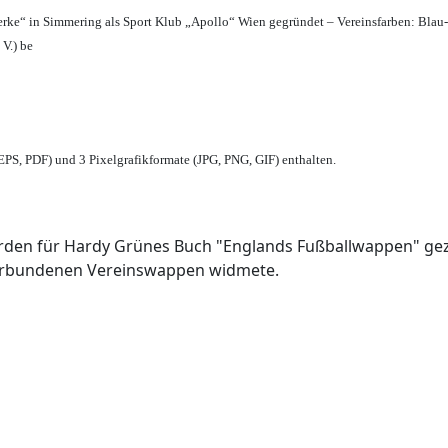
erke“ in Simmering als Sport Klub „Apollo“ Wien gegründet – Vereinsfarben: Blau
 V.) be
PS, PDF) und 3 Pixelgrafikformate (JPG, PNG, GIF) enthalten.
den für Hardy Grünes Buch "Englands Fußballwappen" geze
verbundenen Vereinswappen widmete.