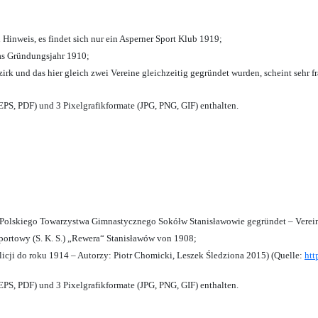
 Hinweis, es findet sich nur ein Asperner Sport Klub 1919
;
das Gründungsjahr 1910
;
zirk und das hier gleich zwei Vereine gleichzeitig gegründet wurden, scheint sehr fr
PS, PDF) und 3 Pixelgrafikformate (JPG, PNG, GIF) enthalten.
olskiego Towarzystwa Gimnastycznego Sokółw Stanisławowie gegründet – Verein
ortowy (S. K. S.) „Rewera“ Stanisławów von 1908;
licji do roku 1914 – Autorzy: Piotr Chomicki, Leszek Śledziona 2015) (Quelle:
htt
PS, PDF) und 3 Pixelgrafikformate (JPG, PNG, GIF) enthalten.