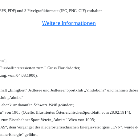
PS, PDF) und 3 Pixelgrafikformate (JPG, PNG, GIF) enthalten.
Weitere Informationen
urm“;
Fussballinteressierten zum I. Gross Floridsdorfer
;
tung, vom 04.03.1900);
chaft „Einigkeit“ Jedlesee und Jedleseer Sportklub „Vindobona“ und nahmen dabei
lklub „Admira“
e aber kurz darauf in Schwarz-Weiß geändert;
von 1905 (Quelle: Illustriertes ÖsterreichischesSportblatt, vom 28.02.1914);
n zum Eisenbahner Sport Verein„Admira“ Wien von 1905;
“, dem Vorgänger des niederösterreichischen Energieversorgers „EVN“, wurde de
mira-Energie“ geführt;