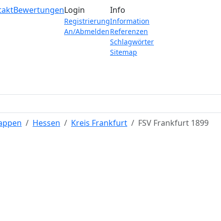
takt
Bewertungen
Login
Info
Registrierung
Information
An/Abmelden
Referenzen
Schlagwörter
Sitemap
Wappen
Hessen
Kreis Frankfurt
FSV Frankfurt 1899
FSV Frankfurt 1899