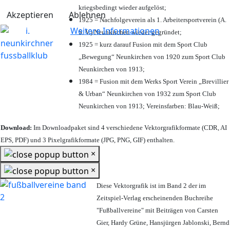
kriegsbedingt wieder aufgelöst;
Akzeptieren
Ablehnen
1925 = Nachfolgeverein als 1. Arbeitersportverein (A.
Weitere Informationen
S. V.) Neunkirchen wieder gegründet;
1925 = kurz darauf Fusion mit dem Sport Club
„Bewegung“ Neunkirchen von 1920 zum Sport Club
Neunkirchen von 1913;
1984 = Fusion mit dem Werks Sport Verein „Brevillier
& Urban“ Neunkirchen von 1932 zum Sport Club
Neunkirchen von 1913; Vereinsfarben: Blau-Weiß;
Download:
Im Downloadpaket sind 4 verschiedene Vektorgrafikformate (CDR, AI
EPS, PDF) und 3 Pixelgrafikformate (JPG, PNG, GIF) enthalten.
×
×
Diese Vektorgrafik ist im Band 2 der im
Zeitspiel-Verlag erscheinenden Buchreihe
"Fußballvereine" mit Beiträgen von Carsten
Gier, Hardy Grüne, Hansjürgen Jablonski, Bernd