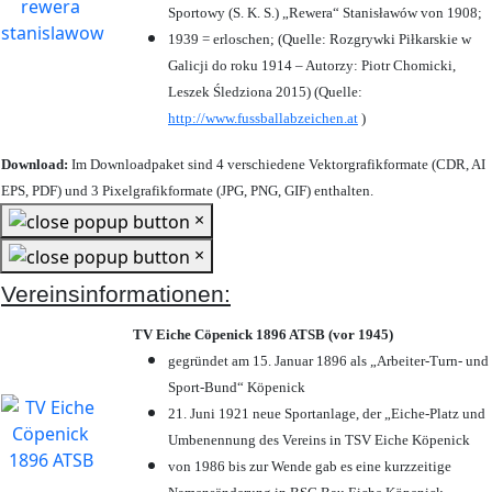
Sportowy (S. K. S.) „Rewera“ Stanisławów von 1908;
1939 = erloschen; (Quelle: Rozgrywki Piłkarskie w
Galicji do roku 1914 – Autorzy: Piotr Chomicki,
Leszek Śledziona 2015) (Quelle:
http://www.fussballabzeichen.at
)
Download:
Im Downloadpaket sind 4 verschiedene Vektorgrafikformate (CDR, AI
EPS, PDF) und 3 Pixelgrafikformate (JPG, PNG, GIF) enthalten.
×
×
Vereinsinformationen:
TV Eiche Cöpenick 1896 ATSB (vor 1945)
gegründet am 15. Januar 1896 als „Arbeiter-Turn- und
Sport-Bund“ Köpenick
21. Juni 1921 neue Sportanlage, der „Eiche-Platz und
Umbenennung des Vereins in TSV Eiche Köpenick
von 1986 bis zur Wende gab es eine kurzzeitige