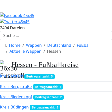
2404 Dateien
Suchen
Home
Wappen
Deutschland
Fußball
Aktuelle Wappen
Hessen
Hessen - Fußballkreise
Kreis Alsfeld
Beitragsanzahl: 3
Kreis Bergstraße
Beitragsanzahl: 7
Kreis Biedenkopf
Beitragsanzahl: 2
Kreis Büdingen
Beitragsanzahl: 5