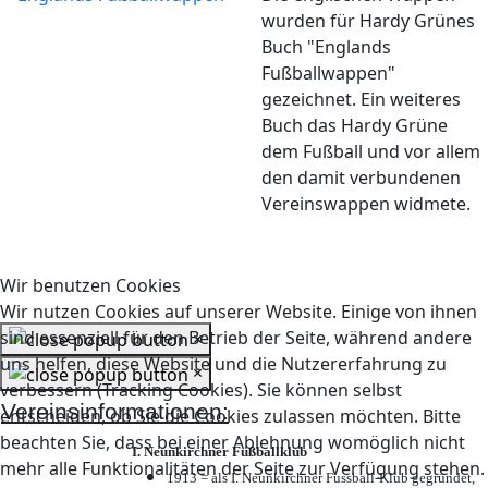
wurden für Hardy Grünes
Buch "Englands
Fußballwappen"
gezeichnet. Ein weiteres
Buch das Hardy Grüne
dem Fußball und vor allem
den damit verbundenen
Vereinswappen widmete.
Wir benutzen Cookies
Wir nutzen Cookies auf unserer Website. Einige von ihnen
sind essenziell für den Betrieb der Seite, während andere
×
uns helfen, diese Website und die Nutzererfahrung zu
×
verbessern (Tracking Cookies). Sie können selbst
Vereinsinformationen:
entscheiden, ob Sie die Cookies zulassen möchten. Bitte
beachten Sie, dass bei einer Ablehnung womöglich nicht
I. Neunkirchner Fußballklub
mehr alle Funktionalitäten der Seite zur Verfügung stehen.
1913 = als I. Neunkirchner Fussball-Klub gegründet,