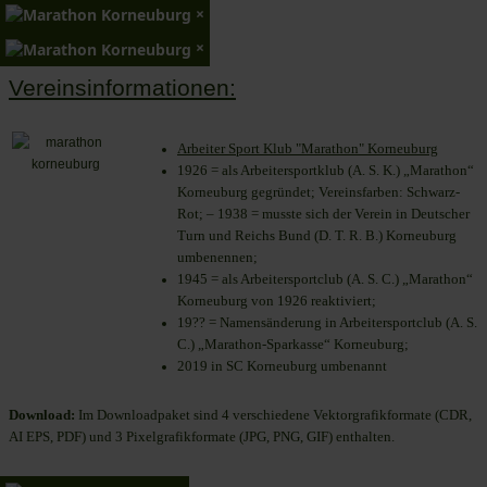
×
×
Vereinsinformationen:
Arbeiter Sport Klub "Marathon" Korneuburg
1926 = als Arbeitersportklub (A. S. K.) „Marathon“
Korneuburg gegründet; Vereinsfarben: Schwarz-
Rot; – 1938 = musste sich der Verein in Deutscher
Turn und Reichs Bund (D. T. R. B.) Korneuburg
umbenennen;
1945 = als Arbeitersportclub (A. S. C.) „Marathon“
Korneuburg von 1926 reaktiviert;
19?? = Namensänderung in Arbeitersportclub (A. S.
C.) „Marathon-Sparkasse“ Korneuburg;
2019 in SC Korneuburg umbenannt
Download:
Im Downloadpaket sind 4 verschiedene Vektorgrafikformate (CDR,
AI EPS, PDF) und 3 Pixelgrafikformate (JPG, PNG, GIF) enthalten.