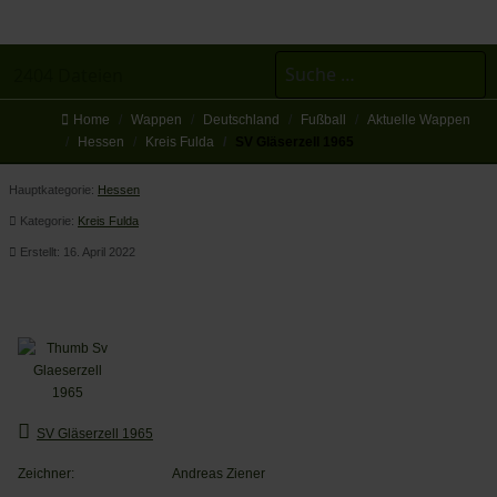
Suchen
2404 Dateien
Home
Wappen
Deutschland
Fußball
Aktuelle Wappen
Hessen
Kreis Fulda
SV Gläserzell 1965
Hauptkategorie:
Hessen
Kategorie:
Kreis Fulda
Erstellt: 16. April 2022
SV Gläserzell 1965
SV Gläserzell 1965
Zeichner:
Andreas Ziener