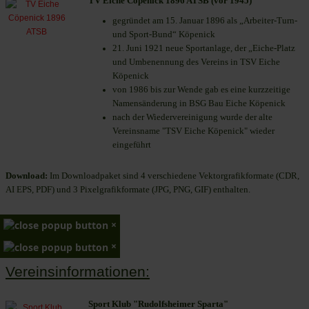
TV Eiche Cöpenick 1896 ATSB (vor 1945)
gegründet am 15. Januar 1896 als „Arbeiter-Turn-
und Sport-Bund“ Köpenick
21. Juni 1921 neue Sportanlage, der „Eiche-Platz
und Umbenennung des Vereins in TSV Eiche
Köpenick
von 1986 bis zur Wende gab es eine kurzzeitige
Namensänderung in BSG Bau Eiche Köpenick
nach der Wiedervereinigung wurde der alte
Vereinsname "TSV Eiche Köpenick" wieder
eingeführt
Download:
Im Downloadpaket sind 4 verschiedene Vektorgrafikformate (CDR,
AI EPS, PDF) und 3 Pixelgrafikformate (JPG, PNG, GIF) enthalten.
×
×
Vereinsinformationen:
Sport Klub "Rudolfsheimer Sparta"