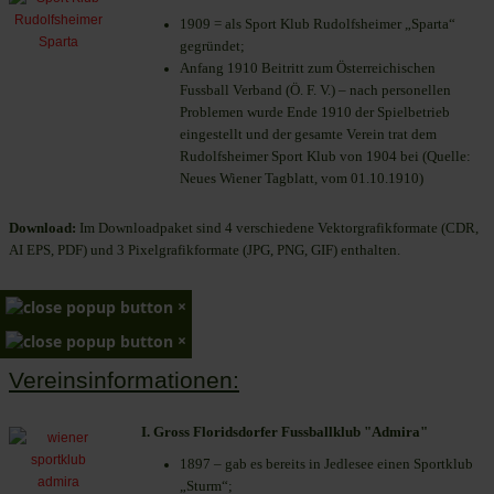
1909 = als Sport Klub Rudolfsheimer „Sparta“
gegründet;
Anfang 1910 Beitritt zum Österreichischen
Fussball Verband (Ö. F. V.) – nach personellen
Problemen wurde Ende 1910 der Spielbetrieb
eingestellt und der gesamte Verein trat dem
Rudolfsheimer Sport Klub von 1904 bei (Quelle:
Neues Wiener Tagblatt, vom 01.10.1910)
Download:
Im Downloadpaket sind 4 verschiedene Vektorgrafikformate (CDR,
AI EPS, PDF) und 3 Pixelgrafikformate (JPG, PNG, GIF) enthalten.
×
×
Vereinsinformationen:
I. Gross Floridsdorfer Fussballklub "Admira"
1897 – gab es bereits in Jedlesee einen Sportklub
„Sturm“;