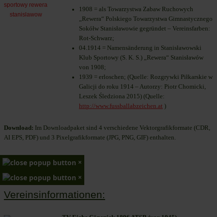
1908 = als Towarzystwa Zabaw Ruchowych
„Rewera“ Polskiego Towarzystwa Gimnastycznego
Sokółw Stanisławowie gegründet – Vereinsfarben:
Rot-Schwarz;
04.1914 = Namensänderung in Stanisławowski
Klub Sportowy (S. K. S.) „Rewera“ Stanisławów
von 1908;
1939 = erloschen; (Quelle: Rozgrywki Piłkarskie w
Galicji do roku 1914 – Autorzy: Piotr Chomicki,
Leszek Śledziona 2015) (Quelle:
http://www.fussballabzeichen.at
)
Download:
Im Downloadpaket sind 4 verschiedene Vektorgrafikformate (CDR,
AI EPS, PDF) und 3 Pixelgrafikformate (JPG, PNG, GIF) enthalten.
×
×
Vereinsinformationen: