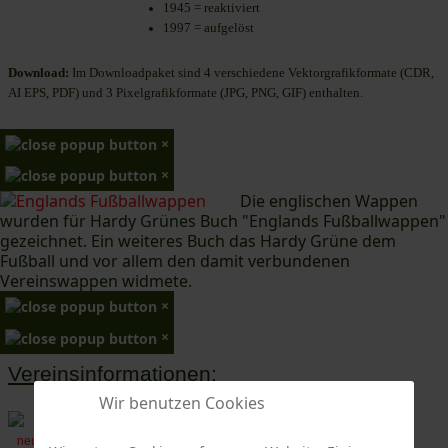
1945 = reaktiviert
1997 = aufgelöst
Download:
Im Downloadpaket sind 4 verschiedene Vektorgrafikformate (CDR,
AI EPS, PDF) und 3 Pixelgrafikformate (JPG, PNG, GIF) enthalten.
×
×
Die englischen Wappen
wurden für Hardy Grünes Buch "Englands Fußballwappen"
gezeichnet. Ein weiteres Buch das Hardy Grüne dem
Fußball und vor allem den damit verbundenen
Vereinswappen widmete.
×
×
Vereinsinformationen:
Wir benutzen Cookies
I. Neunkirchner Fußballklub