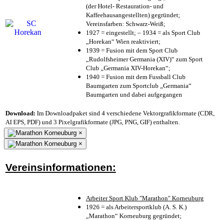
(der Hotel- Restauration- und
Kaffeehausangestellten) gegründet;
Vereinsfarben: Schwarz-Weiß;
1927 = eingestellt; – 1934 = als Sport Club
„Horekan“ Wien reaktiviert;
1939 = Fusion mit dem Sport Club
„Rudolfsheimer Germania (XIV)“ zum Sport
Club „Germania XIV-Horekan“;
1940 = Fusion mit dem Fussball Club
Baumgarten zum Sportclub „Germania“
Baumgarten und dabei aufgegangen
Download:
Im Downloadpaket sind 4 verschiedene Vektorgrafikformate (CDR,
AI EPS, PDF) und 3 Pixelgrafikformate (JPG, PNG, GIF) enthalten.
×
×
Vereinsinformationen:
Arbeiter Sport Klub "Marathon" Korneuburg
1926 = als Arbeitersportklub (A. S. K.)
„Marathon“ Korneuburg gegründet;