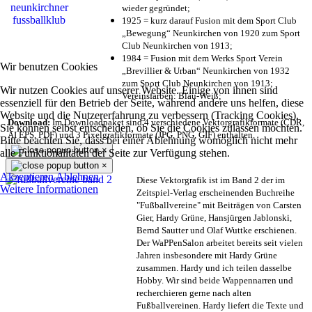
wieder gegründet;
1925 = kurz darauf Fusion mit dem Sport Club
„Bewegung“ Neunkirchen von 1920 zum Sport
Club Neunkirchen von 1913;
1984 = Fusion mit dem Werks Sport Verein
Wir benutzen Cookies
„Brevillier & Urban“ Neunkirchen von 1932
zum Sport Club Neunkirchen von 1913;
Wir nutzen Cookies auf unserer Website. Einige von ihnen sind
Vereinsfarben: Blau-Weiß;
essenziell für den Betrieb der Seite, während andere uns helfen, diese
Website und die Nutzererfahrung zu verbessern (Tracking Cookies).
Download:
Im Downloadpaket sind 4 verschiedene Vektorgrafikformate (CDR,
Sie können selbst entscheiden, ob Sie die Cookies zulassen möchten.
AI EPS, PDF) und 3 Pixelgrafikformate (JPG, PNG, GIF) enthalten.
Bitte beachten Sie, dass bei einer Ablehnung womöglich nicht mehr
×
alle Funktionalitäten der Seite zur Verfügung stehen.
×
Akzeptieren
Ablehnen
Diese Vektorgrafik ist im Band 2 der im
Weitere Informationen
Zeitspiel-Verlag erscheinenden Buchreihe
"Fußballvereine" mit Beiträgen von Carsten
Gier, Hardy Grüne, Hansjürgen Jablonski,
Bernd Sautter und Olaf Wuttke erschienen.
Der WaPPenSalon arbeitet bereits seit vielen
Jahren insbesondere mit Hardy Grüne
zusammen. Hardy und ich teilen dasselbe
Hobby. Wir sind beide Wappennarren und
recherchieren gerne nach alten
Fußballvereinen. Hardy liefert die Texte und