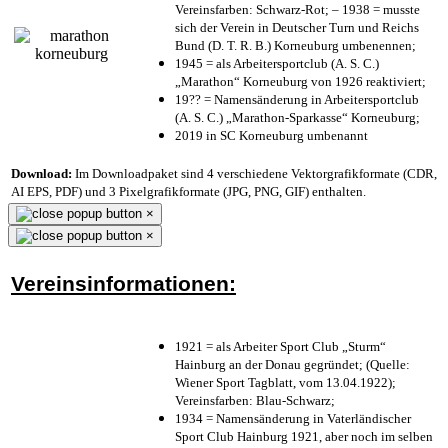
Vereinsfarben: Schwarz-Rot; – 1938 = musste
sich der Verein in Deutscher Turn und Reichs
Bund (D. T. R. B.) Korneuburg umbenennen;
1945 = als Arbeitersportclub (A. S. C.)
„Marathon“ Korneuburg von 1926 reaktiviert;
19?? = Namensänderung in Arbeitersportclub
(A. S. C.) „Marathon-Sparkasse“ Korneuburg;
2019 in SC Korneuburg umbenannt
Download:
Im Downloadpaket sind 4 verschiedene Vektorgrafikformate (CDR,
AI EPS, PDF) und 3 Pixelgrafikformate (JPG, PNG, GIF) enthalten.
×
×
Vereinsinformationen:
1921 = als Arbeiter Sport Club „Sturm“
Hainburg an der Donau gegründet; (Quelle:
Wiener Sport Tagblatt, vom 13.04.1922);
Vereinsfarben: Blau-Schwarz;
1934 = Namensänderung in Vaterländischer
Sport Club Hainburg 1921, aber noch im selben