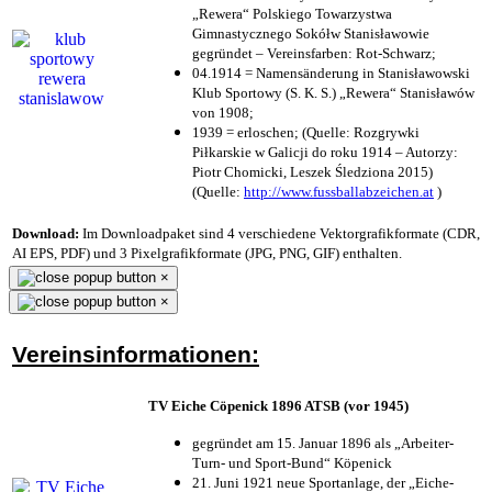
„Rewera“ Polskiego Towarzystwa
Gimnastycznego Sokółw Stanisławowie
gegründet – Vereinsfarben: Rot-Schwarz;
04.1914 = Namensänderung in Stanisławowski
Klub Sportowy (S. K. S.) „Rewera“ Stanisławów
von 1908;
1939 = erloschen; (Quelle: Rozgrywki
Piłkarskie w Galicji do roku 1914 – Autorzy:
Piotr Chomicki, Leszek Śledziona 2015)
(Quelle:
http://www.fussballabzeichen.at
)
Download:
Im Downloadpaket sind 4 verschiedene Vektorgrafikformate (CDR,
AI EPS, PDF) und 3 Pixelgrafikformate (JPG, PNG, GIF) enthalten.
×
×
Vereinsinformationen:
TV Eiche Cöpenick 1896 ATSB (vor 1945)
gegründet am 15. Januar 1896 als „Arbeiter-
Turn- und Sport-Bund“ Köpenick
21. Juni 1921 neue Sportanlage, der „Eiche-