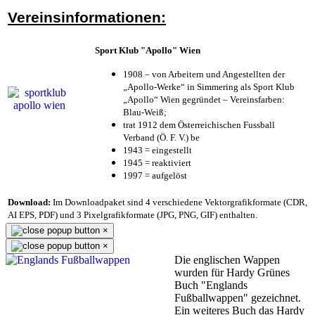
Vereinsinformationen:
Sport Klub "Apollo" Wien
1908 – von Arbeitern und Angestellten der
„Apollo-Werke“ in Simmering als Sport Klub
„Apollo“ Wien gegründet – Vereinsfarben:
Blau-Weiß;
trat 1912 dem Österreichischen Fussball
Verband (Ö. F. V.) be
1943 = eingestellt
1945 = reaktiviert
1997 = aufgelöst
Download:
Im Downloadpaket sind 4 verschiedene Vektorgrafikformate (CDR,
AI EPS, PDF) und 3 Pixelgrafikformate (JPG, PNG, GIF) enthalten.
×
×
Die englischen Wappen
wurden für Hardy Grünes
Buch "Englands
Fußballwappen" gezeichnet.
Ein weiteres Buch das Hardy