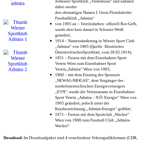
Jedleseer Sportklub „Vindobona“ und nahmen
dabei wieder
den ehemaligen Namen I. Gross Floridsdorfer
Fussballklub „Admira“
von 1905 an – Vereinsfarben: offiziell Rot-Gelb,
wurde aber kurz darauf in Schwarz-Weiß
geändert;
1914 – Namensänderung in Wiener Sport Club
„Admira“ von 1905 (Quelle: Illustriertes
ÖsterreichischesSportblatt, vom 28.02.1914);
1951 – Fusion mit dem Eisenbahner Sport
Verein Wien zum Eisenbahner Sport
Verein„Admira“ Wien von 1905;
1960 – mit dem Einstieg des Sponsors
„NEWAG-NIOGAS“, dem Vorgänger des
niederösterreichischen Energieversorgers
„EVN“, wurde der Vereinsname in Eisenbahner
Sport Verein „Admira – N.Ö. Energie“ Wien von
1905 geändert, jedoch unter der
Kurzbezeichnung „Admira-Energie“ geführt;
1971 – Fusion mit dem Sportclub „Wacker“
Wien von 1908 zum Fussball Club „Admira-
Wacker“
Download:
Im Downloadpaket sind 4 verschiedene Vektorgrafikformate (CDR,