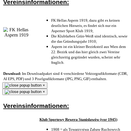
Vereinsinformationen:
FK Hellas Aspern 1919, dazu gibt es keinen
deutlichen Hinweis, es findet sich nur ein
Asperner Sport Klub 1919
;
Die Klubfarben Grün-Weiß sind identisch, sowie
die das Gründungsjahr 1910
;
Aspern ist ein kleiner Bezirksteil aus Wien dem
22. Bezirk und das hier gleich zwei Vereine
gleichzeitig gegründet wurden, scheint sehr
fraglich.
Download:
Im Downloadpaket sind 4 verschiedene Vektorgrafikformate (CDR,
AI EPS, PDF) und 3 Pixelgrafikformate (JPG, PNG, GIF) enthalten.
×
×
Vereinsinformationen:
Klub Sportowy Rewera Stanisławów (vor 1945)
1908 = als Towarzystwa Zabaw Ruchowych