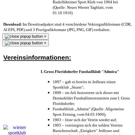
Rudolfsheimer Sport Klub von 1904 bei
(Quelle: Neues Wiener Tagblatt, vom
01.10.1910)
Download:
Im Downloadpaket sind 4 verschiedene Vektorgrafikformate (CDR,
AI EPS, PDF) und 3 Pixelgrafikformate (JPG, PNG, GIF) enthalten.
×
×
Vereinsinformationen:
I. Gross Floridsdorfer Fussballklub "Admira"
1897 – gab es bereits in Jedlesee einen
Sportklub „Sturm“;
1899 – im Juli fusionierte sich dieser mit
Donaufelder Fussballinteressierten zum I. Gross
Floridsdorfer
;
Fussballklub „Admira“ (Quelle: Allgemeine
Sport Zeitung, vom 04.03.1900);
1903 – löste sich der Verein wieder auf;
1905 – vereinigten sich die wilden Vereine
Burschenschaft „Einigkeit“ Jedlesee und