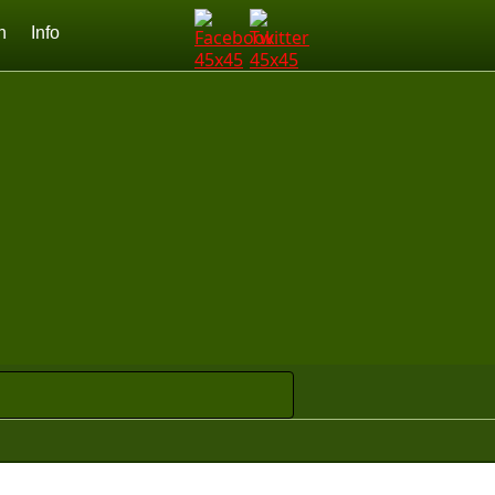
n
Info