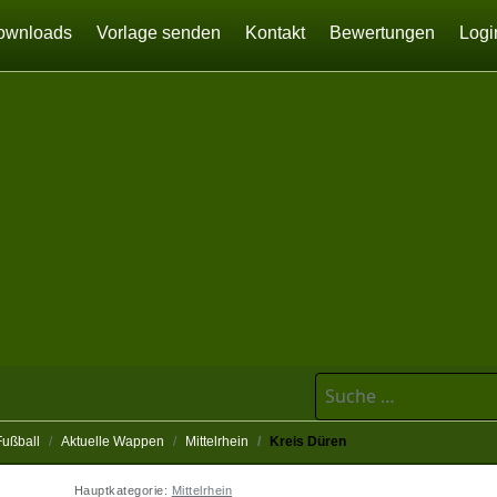
ownloads
Vorlage senden
Kontakt
Bewertungen
Logi
Suchen
Fußball
Aktuelle Wappen
Mittelrhein
Kreis Düren
Hauptkategorie:
Mittelrhein