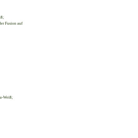
iß;
der Fusion auf
au-Weiß;