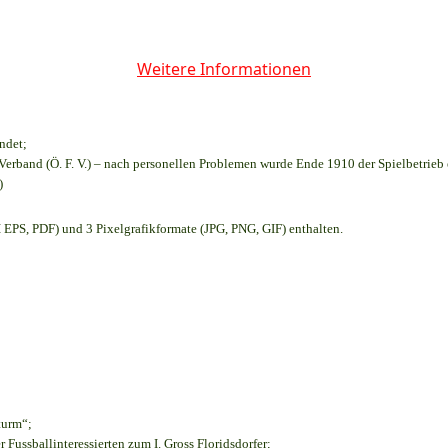
Weitere Informationen
ndet;
Verband (Ö. F. V.) – nach personellen Problemen wurde Ende 1910 der Spielbetrieb
)
EPS, PDF) und 3 Pixelgrafikformate (JPG, PNG, GIF) enthalten.
turm“;
r Fussballinteressierten zum I. Gross Floridsdorfer
;