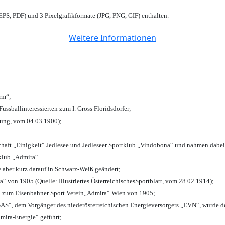
PS, PDF) und 3 Pixelgrafikformate (JPG, PNG, GIF) enthalten.
Weitere Informationen
urm“;
Fussballinteressierten zum I. Gross Floridsdorfer
;
tung, vom 04.03.1900);
chaft „Einigkeit“ Jedlesee und Jedleseer Sportklub „Vindobona“ und nahmen dabei
lklub „Admira“
e aber kurz darauf in Schwarz-Weiß geändert;
von 1905 (Quelle: Illustriertes ÖsterreichischesSportblatt, vom 28.02.1914);
n zum Eisenbahner Sport Verein„Admira“ Wien von 1905;
“, dem Vorgänger des niederösterreichischen Energieversorgers „EVN“, wurde de
mira-Energie“ geführt;