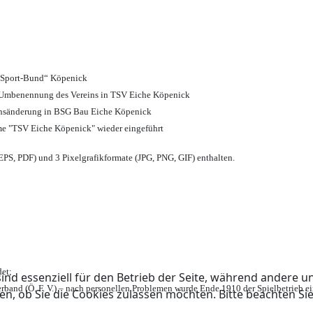
d Sport-Bund“ Köpenick
nd Umbenennung des Vereins in TSV Eiche Köpenick
ensänderung in BSG Bau Eiche Köpenick
me "TSV Eiche Köpenick" wieder eingeführt
PS, PDF) und 3 Pixelgrafikformate (JPG, PNG, GIF) enthalten.
et;
ind essenziell für den Betrieb der Seite, während andere u
rband (Ö. F. V.) – nach personellen Problemen wurde Ende 1910 der Spielbetrieb e
en, ob Sie die Cookies zulassen möchten. Bitte beachten Si