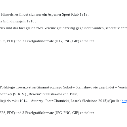
 Hinweis, es findet sich nur ein Asperner Sport Klub 1919
;
das Gründungsjahr 1910
;
zirk und das hier gleich zwei Vereine gleichzeitig gegründet wurden, scheint sehr fr
PS, PDF) und 3 Pixelgrafikformate (JPG, PNG, GIF) enthalten.
olskiego Towarzystwa Gimnastycznego Sokółw Stanisławowie gegründet – Verein
ortowy (S. K. S.) „Rewera“ Stanisławów von 1908;
licji do roku 1914 – Autorzy: Piotr Chomicki, Leszek Śledziona 2015) (Quelle:
htt
PS, PDF) und 3 Pixelgrafikformate (JPG, PNG, GIF) enthalten.