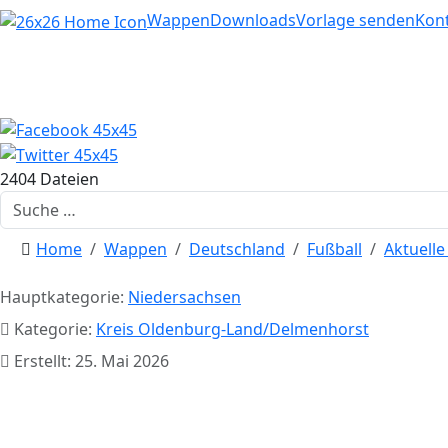
Home
Wappen
Downloads
Vorlage senden
Kon
2404 Dateien
Suchen
Home
Wappen
Deutschland
Fußball
Aktuell
Hauptkategorie:
Niedersachsen
Kategorie:
Kreis Oldenburg-Land/Delmenhorst
Erstellt: 25. Mai 2026