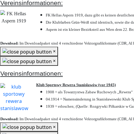
Vereinsinformationen:
FK Hellas Aspern 1919, dazu gibt es keinen deutlichen
Die Klubfarben Grün-Weiß sind identisch, sowie die 
Aspern ist ein kleiner Bezirksteil aus Wien dem 22. Be
Download:
Im Downloadpaket sind 4 verschiedene Vektorgrafikformate (CDR, AI E
×
×
Vereinsinformationen:
Klub Sportowy Rewera Stanisławów (vor 1945)
1908 = als Towarzystwa Zabaw Ruchowych „Rewera“ P
04.1914 = Namensänderung in Stanisławowski Klub Sp
1939 = erloschen; (Quelle: Rozgrywki Piłkarskie w Ga
Download:
Im Downloadpaket sind 4 verschiedene Vektorgrafikformate (CDR, AI E
×