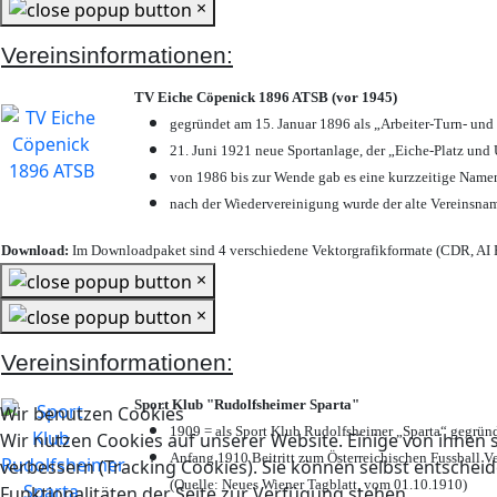
×
Vereinsinformationen:
TV Eiche Cöpenick 1896 ATSB (vor 1945)
gegründet am 15. Januar 1896 als „Arbeiter-Turn- un
21. Juni 1921 neue Sportanlage, der „Eiche-Platz u
von 1986 bis zur Wende gab es eine kurzzeitige Nam
nach der Wiedervereinigung wurde der alte Vereinsna
Download:
Im Downloadpaket sind 4 verschiedene Vektorgrafikformate (CDR, AI E
×
×
Vereinsinformationen:
Sport Klub "Rudolfsheimer Sparta"
Wir benutzen Cookies
1909 = als Sport Klub Rudolfsheimer „Sparta“ gegründ
Wir nutzen Cookies auf unserer Website. Einige von ihnen s
Anfang 1910 Beitritt zum Österreichischen Fussball Ve
verbessern (Tracking Cookies). Sie können selbst entscheid
(Quelle: Neues Wiener Tagblatt, vom 01.10.1910)
Funktionalitäten der Seite zur Verfügung stehen.