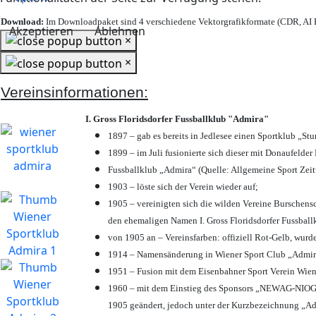
Download:
Im Downloadpaket sind 4 verschiedene Vektorgrafikformate (CDR, AI E
Akzeptieren
Ablehnen
×
×
Vereinsinformationen:
I. Gross Floridsdorfer Fussballklub "Admira"
1897 – gab es bereits in Jedlesee einen Sportklub „St
1899 – im Juli fusionierte sich dieser mit Donaufelder 
Fussballklub „Admira“ (Quelle: Allgemeine Sport Zei
1903 – löste sich der Verein wieder auf;
1905 – vereinigten sich die wilden Vereine Burschens
den ehemaligen Namen I. Gross Floridsdorfer Fussbal
von 1905 an – Vereinsfarben: offiziell Rot-Gelb, wurd
1914 – Namensänderung in Wiener Sport Club „Admira“ 
1951 – Fusion mit dem Eisenbahner Sport Verein Wie
1960 – mit dem Einstieg des Sponsors „NEWAG-NIOGAS
1905 geändert, jedoch unter der Kurzbezeichnung „Ad