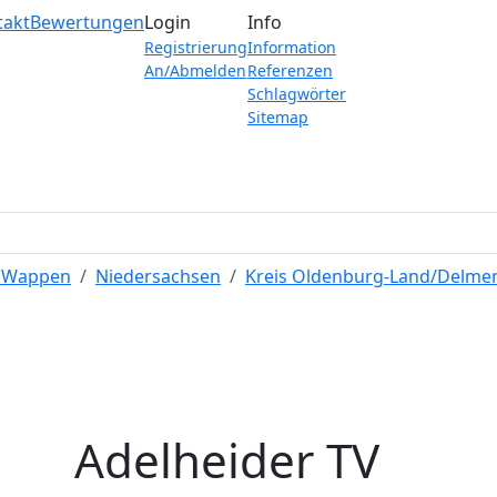
takt
Bewertungen
Login
Info
Registrierung
Information
An/Abmelden
Referenzen
Schlagwörter
Sitemap
e Wappen
Niedersachsen
Kreis Oldenburg-Land/Delme
Adelheider TV