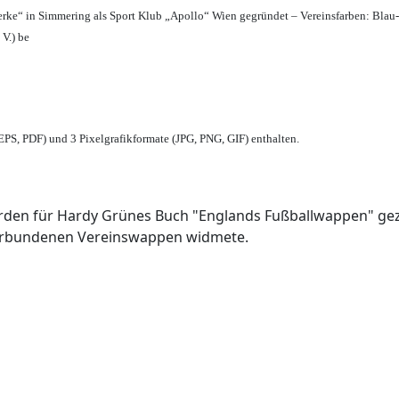
erke“ in Simmering als Sport Klub „Apollo“ Wien gegründet – Vereinsfarben: Blau
 V.) be
PS, PDF) und 3 Pixelgrafikformate (JPG, PNG, GIF) enthalten.
den für Hardy Grünes Buch "Englands Fußballwappen" geze
verbundenen Vereinswappen widmete.