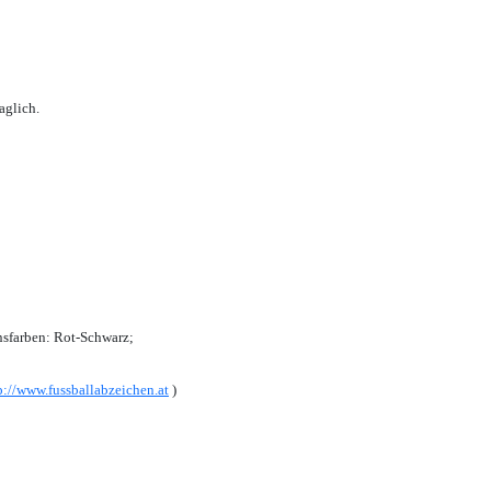
aglich.
sfarben: Rot-Schwarz;
p://www.fussballabzeichen.at
)