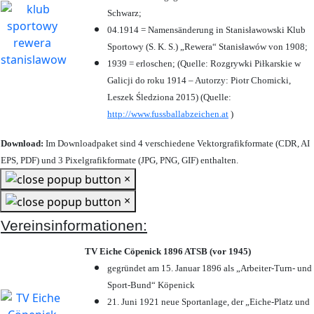
Schwarz;
04.1914 = Namensänderung in Stanisławowski Klub
Sportowy (S. K. S.) „Rewera“ Stanisławów von 1908;
1939 = erloschen; (Quelle: Rozgrywki Piłkarskie w
Galicji do roku 1914 – Autorzy: Piotr Chomicki,
Leszek Śledziona 2015) (Quelle:
http://www.fussballabzeichen.at
)
Download:
Im Downloadpaket sind 4 verschiedene Vektorgrafikformate (CDR, AI
EPS, PDF) und 3 Pixelgrafikformate (JPG, PNG, GIF) enthalten.
×
×
Vereinsinformationen:
TV Eiche Cöpenick 1896 ATSB (vor 1945)
gegründet am 15. Januar 1896 als „Arbeiter-Turn- und
Sport-Bund“ Köpenick
21. Juni 1921 neue Sportanlage, der „Eiche-Platz und