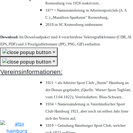
Korneuburg von 1926 reaktiviert;
19?? = Namensänderung in Arbeitersportclub (A. S.
C.) „Marathon-Sparkasse“ Korneuburg;
2019 in SC Korneuburg umbenannt
Download:
Im Downloadpaket sind 4 verschiedene Vektorgrafikformate (CDR, AI
EPS, PDF) und 3 Pixelgrafikformate (JPG, PNG, GIF) enthalten.
×
×
Vereinsinformationen:
1921 = als Arbeiter Sport Club „Sturm“ Hainburg an
der Donau gegründet; (Quelle: Wiener Sport Tagblatt,
vom 13.04.1922); Vereinsfarben: Blau-Schwarz;
1934 = Namensänderung in Vaterländischer Sport
Club Hainburg 1921, aber noch im selben Jahr löste
sich der Verein auf;
1919 = Gründung Hainburger Sport Club, welcher
sich 1932 auflöste;