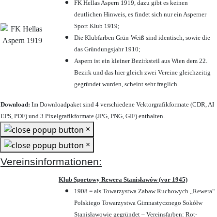
FK Hellas Aspern 1919, dazu gibt es keinen
deutlichen Hinweis, es findet sich nur ein Asperner
Sport Klub 1919
;
Die Klubfarben Grün-Weiß sind identisch, sowie die
das Gründungsjahr 1910
;
Aspern ist ein kleiner Bezirksteil aus Wien dem 22.
Bezirk und das hier gleich zwei Vereine gleichzeitig
gegründet wurden, scheint sehr fraglich.
Download:
Im Downloadpaket sind 4 verschiedene Vektorgrafikformate (CDR, AI
EPS, PDF) und 3 Pixelgrafikformate (JPG, PNG, GIF) enthalten.
×
×
Vereinsinformationen:
Klub Sportowy Rewera Stanisławów (vor 1945)
1908 = als Towarzystwa Zabaw Ruchowych „Rewera“
Polskiego Towarzystwa Gimnastycznego Sokółw
Stanisławowie gegründet – Vereinsfarben: Rot-