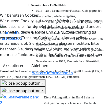
I. Neunkirchner Fußballklub
1913 = als I. Neunkirchner Fussball-Klub gegründet,
Wir benutzen Cookies
kriegsbedingt wieder aufgelöst;
Wir nutzen Cookies auf unserer Website. Einige von ihnen
1925 = Nachfolgeverein als 1. Arbeitersportverein (A.
sind essenziell für den Betrieb der Seite, während andere
S. V.) Neunkirchen wieder gegründet;
uns helfen, diese Website und die Nutzererfahrung zu
1925 = kurz darauf Fusion mit dem Sport Club
verbessern (Tracking Cookies). Sie können selbst
„Bewegung“ Neunkirchen von 1920 zum Sport Club
entscheiden, ob Sie die Cookies zulassen möchten. Bitte
Neunkirchen von 1913;
beachten Sie, dass bei einer Ablehnung womöglich nicht
1984 = Fusion mit dem Werks Sport Verein „Brevillier
mehr alle Funktionalitäten der Seite zur Verfügung stehen.
& Urban“ Neunkirchen von 1932 zum Sport Club
Neunkirchen von 1913; Vereinsfarben: Blau-Weiß;
Akzeptieren
Ablehnen
Download:
Im Downloadpaket sind 4 verschiedene Vektorgrafikformate (CDR, AI
Weitere Informationen
EPS, PDF) und 3 Pixelgrafikformate (JPG, PNG, GIF) enthalten.
×
×
Diese Vektorgrafik ist im Band 2 der im
Zeitspiel-Verlag erscheinenden Buchreihe