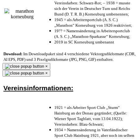
Vereinsfarben: Schwarz-Rot; – 1938 = musste
sich der Verein in Deutscher Turn und Reichs
Bund (D. T. R. B.) Korneuburg umbenennen;
1945 = als Arbeitersportclub (A. S. C.)
„Marathon“ Korneuburg von 1926 reaktiviert;
19?? = Namensänderung in Arbeitersportclub
(A. S. C.) „Marathon-Sparkasse“ Korneuburg;
2019 in SC Korneuburg umbenannt
Download:
Im Downloadpaket sind 4 verschiedene Vektorgrafikformate (CDR,
AI EPS, PDF) und 3 Pixelgrafikformate (JPG, PNG, GIF) enthalten.
×
×
Vereinsinformationen:
1921 = als Arbeiter Sport Club „Sturm“
Hainburg an der Donau gegründet; (Quelle:
Wiener Sport Tagblatt, vom 13.04.1922);
Vereinsfarben: Blau-Schwarz;
1934 = Namensänderung in Vaterländischer
Sport Club Hainburg 1921, aber noch im selben