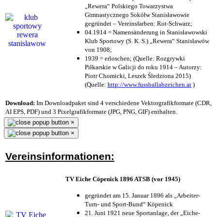
„Rewera“ Polskiego Towarzystwa
Gimnastycznego Sokółw Stanisławowie
gegründet – Vereinsfarben: Rot-Schwarz;
04.1914 = Namensänderung in Stanisławowski
Klub Sportowy (S. K. S.) „Rewera“ Stanisławów
von 1908;
1939 = erloschen; (Quelle: Rozgrywki
Piłkarskie w Galicji do roku 1914 – Autorzy:
Piotr Chomicki, Leszek Śledziona 2015)
(Quelle:
http://www.fussballabzeichen.at
)
Download:
Im Downloadpaket sind 4 verschiedene Vektorgrafikformate (CDR,
AI EPS, PDF) und 3 Pixelgrafikformate (JPG, PNG, GIF) enthalten.
×
×
Vereinsinformationen:
TV Eiche Cöpenick 1896 ATSB (vor 1945)
gegründet am 15. Januar 1896 als „Arbeiter-
Turn- und Sport-Bund“ Köpenick
21. Juni 1921 neue Sportanlage, der „Eiche-