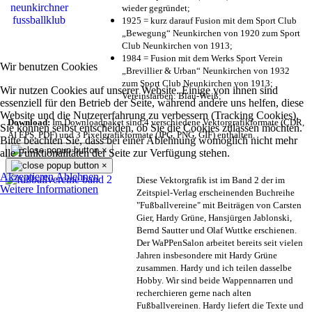
wieder gegründet;
1925 = kurz darauf Fusion mit dem Sport Club
„Bewegung“ Neunkirchen von 1920 zum Sport
Club Neunkirchen von 1913;
1984 = Fusion mit dem Werks Sport Verein
Wir benutzen Cookies
„Brevillier & Urban“ Neunkirchen von 1932
zum Sport Club Neunkirchen von 1913;
Wir nutzen Cookies auf unserer Website. Einige von ihnen sind
Vereinsfarben: Blau-Weiß;
essenziell für den Betrieb der Seite, während andere uns helfen, diese
Website und die Nutzererfahrung zu verbessern (Tracking Cookies).
Download:
Im Downloadpaket sind 4 verschiedene Vektorgrafikformate (CDR,
Sie können selbst entscheiden, ob Sie die Cookies zulassen möchten.
AI EPS, PDF) und 3 Pixelgrafikformate (JPG, PNG, GIF) enthalten.
Bitte beachten Sie, dass bei einer Ablehnung womöglich nicht mehr
×
alle Funktionalitäten der Seite zur Verfügung stehen.
×
Akzeptieren
Ablehnen
Diese Vektorgrafik ist im Band 2 der im
Weitere Informationen
Zeitspiel-Verlag erscheinenden Buchreihe
"Fußballvereine" mit Beiträgen von Carsten
Gier, Hardy Grüne, Hansjürgen Jablonski,
Bernd Sautter und Olaf Wuttke erschienen.
Der WaPPenSalon arbeitet bereits seit vielen
Jahren insbesondere mit Hardy Grüne
zusammen. Hardy und ich teilen dasselbe
Hobby. Wir sind beide Wappennarren und
recherchieren gerne nach alten
Fußballvereinen. Hardy liefert die Texte und