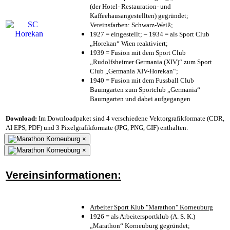
(der Hotel- Restauration- und
Kaffeehausangestellten) gegründet;
Vereinsfarben: Schwarz-Weiß;
1927 = eingestellt; – 1934 = als Sport Club
„Horekan“ Wien reaktiviert;
1939 = Fusion mit dem Sport Club
„Rudolfsheimer Germania (XIV)“ zum Sport
Club „Germania XIV-Horekan“;
1940 = Fusion mit dem Fussball Club
Baumgarten zum Sportclub „Germania“
Baumgarten und dabei aufgegangen
Download:
Im Downloadpaket sind 4 verschiedene Vektorgrafikformate (CDR,
AI EPS, PDF) und 3 Pixelgrafikformate (JPG, PNG, GIF) enthalten.
×
×
Vereinsinformationen:
Arbeiter Sport Klub "Marathon" Korneuburg
1926 = als Arbeitersportklub (A. S. K.)
„Marathon“ Korneuburg gegründet;