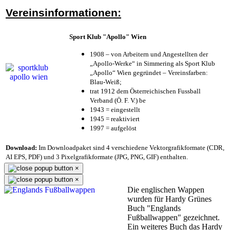
Vereinsinformationen:
Sport Klub "Apollo" Wien
1908 – von Arbeitern und Angestellten der
„Apollo-Werke“ in Simmering als Sport Klub
„Apollo“ Wien gegründet – Vereinsfarben:
Blau-Weiß;
trat 1912 dem Österreichischen Fussball
Verband (Ö. F. V.) be
1943 = eingestellt
1945 = reaktiviert
1997 = aufgelöst
Download:
Im Downloadpaket sind 4 verschiedene Vektorgrafikformate (CDR,
AI EPS, PDF) und 3 Pixelgrafikformate (JPG, PNG, GIF) enthalten.
×
×
Die englischen Wappen
wurden für Hardy Grünes
Buch "Englands
Fußballwappen" gezeichnet.
Ein weiteres Buch das Hardy