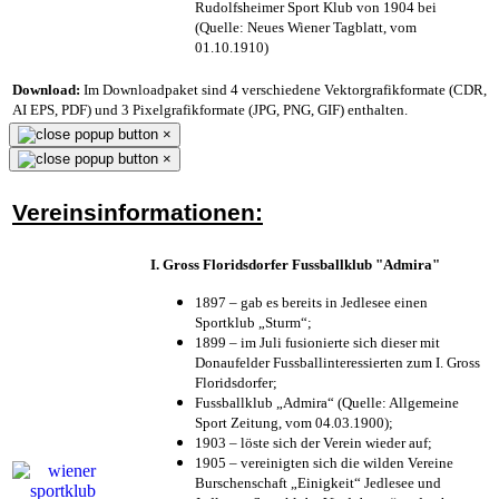
Rudolfsheimer Sport Klub von 1904 bei
(Quelle: Neues Wiener Tagblatt, vom
01.10.1910)
Download:
Im Downloadpaket sind 4 verschiedene Vektorgrafikformate (CDR,
AI EPS, PDF) und 3 Pixelgrafikformate (JPG, PNG, GIF) enthalten.
×
×
Vereinsinformationen:
I. Gross Floridsdorfer Fussballklub "Admira"
1897 – gab es bereits in Jedlesee einen
Sportklub „Sturm“;
1899 – im Juli fusionierte sich dieser mit
Donaufelder Fussballinteressierten zum I. Gross
Floridsdorfer
;
Fussballklub „Admira“ (Quelle: Allgemeine
Sport Zeitung, vom 04.03.1900);
1903 – löste sich der Verein wieder auf;
1905 – vereinigten sich die wilden Vereine
Burschenschaft „Einigkeit“ Jedlesee und