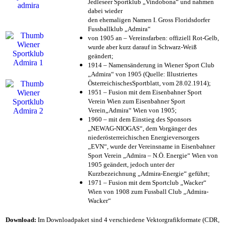
Jedleseer Sportklub „Vindobona“ und nahmen
dabei wieder
den ehemaligen Namen I. Gross Floridsdorfer
Fussballklub „Admira“
von 1905 an – Vereinsfarben: offiziell Rot-Gelb,
wurde aber kurz darauf in Schwarz-Weiß
geändert;
1914 – Namensänderung in Wiener Sport Club
„Admira“ von 1905 (Quelle: Illustriertes
ÖsterreichischesSportblatt, vom 28.02.1914);
1951 – Fusion mit dem Eisenbahner Sport
Verein Wien zum Eisenbahner Sport
Verein„Admira“ Wien von 1905;
1960 – mit dem Einstieg des Sponsors
„NEWAG-NIOGAS“, dem Vorgänger des
niederösterreichischen Energieversorgers
„EVN“, wurde der Vereinsname in Eisenbahner
Sport Verein „Admira – N.Ö. Energie“ Wien von
1905 geändert, jedoch unter der
Kurzbezeichnung „Admira-Energie“ geführt;
1971 – Fusion mit dem Sportclub „Wacker“
Wien von 1908 zum Fussball Club „Admira-
Wacker“
Download:
Im Downloadpaket sind 4 verschiedene Vektorgrafikformate (CDR,