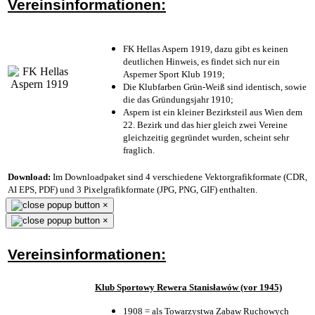
Vereinsinformationen:
FK Hellas Aspern 1919, dazu gibt es keinen
deutlichen Hinweis, es findet sich nur ein
Asperner Sport Klub 1919
;
Die Klubfarben Grün-Weiß sind identisch, sowie
die das Gründungsjahr 1910
;
Aspern ist ein kleiner Bezirksteil aus Wien dem
22. Bezirk und das hier gleich zwei Vereine
gleichzeitig gegründet wurden, scheint sehr
fraglich.
Download:
Im Downloadpaket sind 4 verschiedene Vektorgrafikformate (CDR,
AI EPS, PDF) und 3 Pixelgrafikformate (JPG, PNG, GIF) enthalten.
×
×
Vereinsinformationen:
Klub Sportowy Rewera Stanisławów (vor 1945)
1908 = als Towarzystwa Zabaw Ruchowych