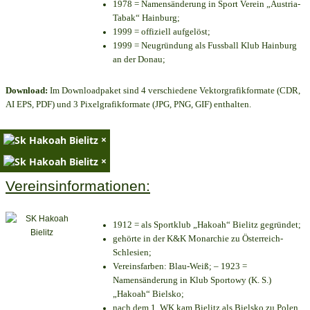
1978 = Namensänderung in Sport Verein „Austria-
Tabak“ Hainburg;
1999 = offiziell aufgelöst;
1999 = Neugründung als Fussball Klub Hainburg
an der Donau;
Download:
Im Downloadpaket sind 4 verschiedene Vektorgrafikformate (CDR,
AI EPS, PDF) und 3 Pixelgrafikformate (JPG, PNG, GIF) enthalten.
×
×
Vereinsinformationen:
1912 = als Sportklub „Hakoah“ Bielitz gegründet;
gehörte in der K&K Monarchie zu Österreich-
Schlesien;
Vereinsfarben: Blau-Weiß; – 1923 =
Namensänderung in Klub Sportowy (K. S.)
„Hakoah“ Bielsko;
nach dem 1. WK kam Bielitz als Bielsko zu Polen