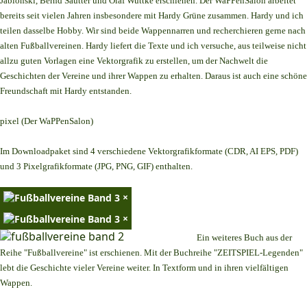
Jablonski, Bernd Sautter und Olaf Wuttke erschienen. Der WaPPenSalon arbeitet
bereits seit vielen Jahren insbesondere mit Hardy Grüne zusammen. Hardy und ich
teilen dasselbe Hobby. Wir sind beide Wappennarren und recherchieren gerne nach
alten Fußballvereinen. Hardy liefert die Texte und ich versuche, aus teilweise nicht
allzu guten Vorlagen eine Vektorgrafik zu erstellen, um der Nachwelt die
Geschichten der Vereine und ihrer Wappen zu erhalten. Daraus ist auch eine schöne
Freundschaft mit Hardy entstanden.
pixel (Der WaPPenSalon)
Im Downloadpaket sind 4 verschiedene Vektorgrafikformate (CDR, AI EPS, PDF)
und 3 Pixelgrafikformate (JPG, PNG, GIF) enthalten.
×
×
Ein weiteres Buch aus der
Reihe "Fußballvereine" ist erschienen. Mit der Buchreihe "ZEITSPIEL-Legenden"
lebt die Geschichte vieler Vereine weiter. In Textform und in ihren vielfältigen
Wappen.