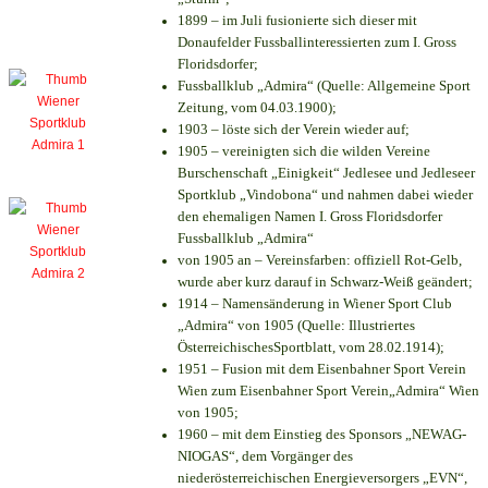
1899 – im Juli fusionierte sich dieser mit
Donaufelder Fussballinteressierten zum I. Gross
Floridsdorfer
;
Fussballklub „Admira“ (Quelle: Allgemeine Sport
Zeitung, vom 04.03.1900);
1903 – löste sich der Verein wieder auf;
1905 – vereinigten sich die wilden Vereine
Burschenschaft „Einigkeit“ Jedlesee und Jedleseer
Sportklub „Vindobona“ und nahmen dabei wieder
den ehemaligen Namen I. Gross Floridsdorfer
Fussballklub „Admira“
von 1905 an – Vereinsfarben: offiziell Rot-Gelb,
wurde aber kurz darauf in Schwarz-Weiß geändert;
1914 – Namensänderung in Wiener Sport Club
„Admira“ von 1905 (Quelle: Illustriertes
ÖsterreichischesSportblatt, vom 28.02.1914);
1951 – Fusion mit dem Eisenbahner Sport Verein
Wien zum Eisenbahner Sport Verein„Admira“ Wien
von 1905;
1960 – mit dem Einstieg des Sponsors „NEWAG-
NIOGAS“, dem Vorgänger des
niederösterreichischen Energieversorgers „EVN“,