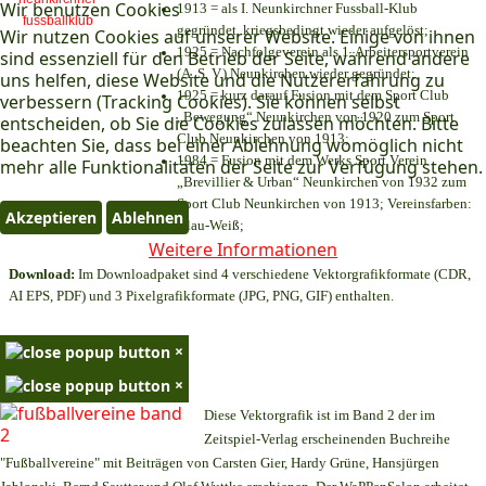
Wir benutzen Cookies
1913 = als I. Neunkirchner Fussball-Klub
gegründet, kriegsbedingt wieder aufgelöst;
Wir nutzen Cookies auf unserer Website. Einige von ihnen
1925 = Nachfolgeverein als 1. Arbeitersportverein
sind essenziell für den Betrieb der Seite, während andere
(A. S. V.) Neunkirchen wieder gegründet;
uns helfen, diese Website und die Nutzererfahrung zu
1925 = kurz darauf Fusion mit dem Sport Club
verbessern (Tracking Cookies). Sie können selbst
„Bewegung“ Neunkirchen von 1920 zum Sport
entscheiden, ob Sie die Cookies zulassen möchten. Bitte
Club Neunkirchen von 1913;
beachten Sie, dass bei einer Ablehnung womöglich nicht
1984 = Fusion mit dem Werks Sport Verein
mehr alle Funktionalitäten der Seite zur Verfügung stehen.
„Brevillier & Urban“ Neunkirchen von 1932 zum
Sport Club Neunkirchen von 1913; Vereinsfarben:
Akzeptieren
Ablehnen
Blau-Weiß;
Weitere Informationen
Download:
Im Downloadpaket sind 4 verschiedene Vektorgrafikformate (CDR,
AI EPS, PDF) und 3 Pixelgrafikformate (JPG, PNG, GIF) enthalten.
×
×
Diese Vektorgrafik ist im Band 2 der im
Zeitspiel-Verlag erscheinenden Buchreihe
"Fußballvereine" mit Beiträgen von Carsten Gier, Hardy Grüne, Hansjürgen