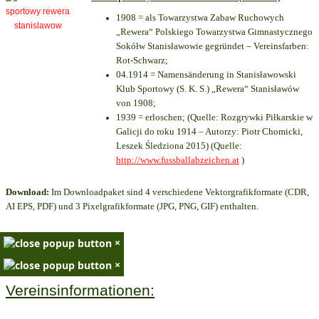
1908 = als Towarzystwa Zabaw Ruchowych
„Rewera“ Polskiego Towarzystwa Gimnastycznego
Sokółw Stanisławowie gegründet – Vereinsfarben:
Rot-Schwarz;
04.1914 = Namensänderung in Stanisławowski
Klub Sportowy (S. K. S.) „Rewera“ Stanisławów
von 1908;
1939 = erloschen; (Quelle: Rozgrywki Piłkarskie w
Galicji do roku 1914 – Autorzy: Piotr Chomicki,
Leszek Śledziona 2015) (Quelle:
http://www.fussballabzeichen.at
)
Download:
Im Downloadpaket sind 4 verschiedene Vektorgrafikformate (CDR,
AI EPS, PDF) und 3 Pixelgrafikformate (JPG, PNG, GIF) enthalten.
×
×
Vereinsinformationen: