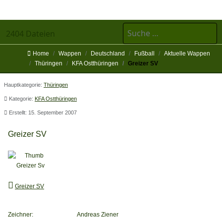
Suchen
2404 Dateien
Home
Wappen
Deutschland
Fußball
Aktuelle Wappen
Thüringen
KFA Ostthüringen
Greizer SV
Hauptkategorie:
Thüringen
Kategorie:
KFA Ostthüringen
Erstellt: 15. September 2007
Greizer SV
Greizer SV
Zeichner:
Andreas Ziener