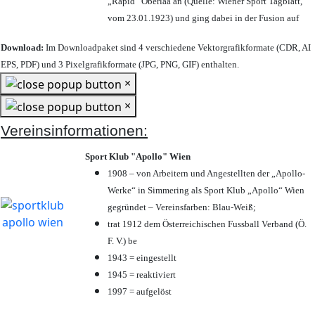
„Rapid“ Oberlaa an (Quelle: Wiener Sport Tagblatt,
vom 23.01.1923) und ging dabei in der Fusion auf
Download:
Im Downloadpaket sind 4 verschiedene Vektorgrafikformate (CDR, AI
EPS, PDF) und 3 Pixelgrafikformate (JPG, PNG, GIF) enthalten.
×
×
Vereinsinformationen:
Sport Klub "Apollo" Wien
1908 – von Arbeitern und Angestellten der „Apollo-
Werke“ in Simmering als Sport Klub „Apollo“ Wien
gegründet – Vereinsfarben: Blau-Weiß;
trat 1912 dem Österreichischen Fussball Verband (Ö.
F. V.) be
1943 = eingestellt
1945 = reaktiviert
1997 = aufgelöst