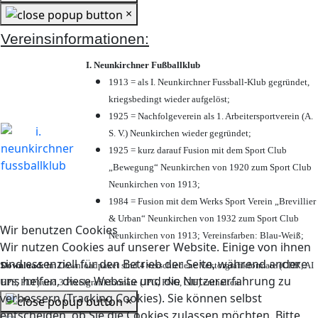
×
Vereinsinformationen:
I. Neunkirchner Fußballklub
1913 = als I. Neunkirchner Fussball-Klub gegründet,
kriegsbedingt wieder aufgelöst;
1925 = Nachfolgeverein als 1. Arbeitersportverein (A.
S. V.) Neunkirchen wieder gegründet;
1925 = kurz darauf Fusion mit dem Sport Club
„Bewegung“ Neunkirchen von 1920 zum Sport Club
Neunkirchen von 1913;
1984 = Fusion mit dem Werks Sport Verein „Brevillier
& Urban“ Neunkirchen von 1932 zum Sport Club
Wir benutzen Cookies
Neunkirchen von 1913; Vereinsfarben: Blau-Weiß;
Wir nutzen Cookies auf unserer Website. Einige von ihnen
sind essenziell für den Betrieb der Seite, während andere
Download:
Im Downloadpaket sind 4 verschiedene Vektorgrafikformate (CDR, AI
uns helfen, diese Website und die Nutzererfahrung zu
EPS, PDF) und 3 Pixelgrafikformate (JPG, PNG, GIF) enthalten.
verbessern (Tracking Cookies). Sie können selbst
×
entscheiden, ob Sie die Cookies zulassen möchten. Bitte