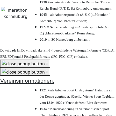
1938 = musste sich der Verein in Deutscher Turn und
Reichs Bund (D. T. R. B.) Korneuburg umbenennen;
1945 = als Arbeitersportclub (A. S. C.) „Marathon“
Korneuburg von 1926 reaktiviert;
19?? = Namensänderung in Arbeitersportclub (A. S.
C.) „Marathon-Sparkasse“ Korneuburg;
2019 in SC Korneuburg umbenannt
Download:
Im Downloadpaket sind 4 verschiedene Vektorgrafikformate (CDR, AI
EPS, PDF) und 3 Pixelgrafikformate (JPG, PNG, GIF) enthalten.
×
×
Vereinsinformationen:
1921 = als Arbeiter Sport Club „Sturm“ Hainburg an
der Donau gegründet; (Quelle: Wiener Sport Tagblatt,
vom 13.04.1922); Vereinsfarben: Blau-Schwarz;
1934 = Namensänderung in Vaterländischer Sport
Club Hainburg 1921, aber noch im selben Jahr löste