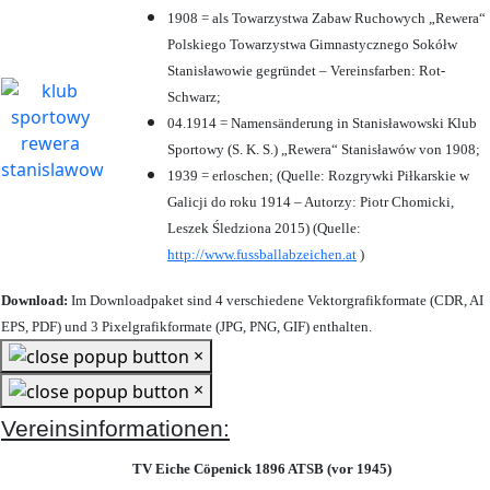
1908 = als Towarzystwa Zabaw Ruchowych „Rewera“
Polskiego Towarzystwa Gimnastycznego Sokółw
Stanisławowie gegründet – Vereinsfarben: Rot-
Schwarz;
04.1914 = Namensänderung in Stanisławowski Klub
Sportowy (S. K. S.) „Rewera“ Stanisławów von 1908;
1939 = erloschen; (Quelle: Rozgrywki Piłkarskie w
Galicji do roku 1914 – Autorzy: Piotr Chomicki,
Leszek Śledziona 2015) (Quelle:
http://www.fussballabzeichen.at
)
Download:
Im Downloadpaket sind 4 verschiedene Vektorgrafikformate (CDR, AI
EPS, PDF) und 3 Pixelgrafikformate (JPG, PNG, GIF) enthalten.
×
×
Vereinsinformationen:
TV Eiche Cöpenick 1896 ATSB (vor 1945)