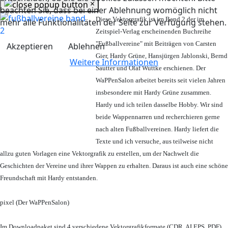
×
beachten Sie, dass bei einer Ablehnung womöglich nicht
Diese Vektorgrafik ist im Band 2 der im
mehr alle Funktionalitäten der Seite zur Verfügung stehen.
Zeitspiel-Verlag erscheinenden Buchreihe
"Fußballvereine" mit Beiträgen von Carsten
Akzeptieren
Ablehnen
Gier, Hardy Grüne, Hansjürgen Jablonski, Bernd
Weitere Informationen
Sautter und Olaf Wuttke erschienen. Der
WaPPenSalon arbeitet bereits seit vielen Jahren
insbesondere mit Hardy Grüne zusammen.
Hardy und ich teilen dasselbe Hobby. Wir sind
beide Wappennarren und recherchieren gerne
nach alten Fußballvereinen. Hardy liefert die
Texte und ich versuche, aus teilweise nicht
allzu guten Vorlagen eine Vektorgrafik zu erstellen, um der Nachwelt die
Geschichten der Vereine und ihrer Wappen zu erhalten. Daraus ist auch eine schöne
Freundschaft mit Hardy entstanden.
pixel (Der WaPPenSalon)
Im Downloadpaket sind 4 verschiedene Vektorgrafikformate (CDR, AI EPS, PDF)