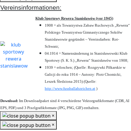
Vereinsinformationen:
Klub Sportowy Rewera Stanisławów (vor 1945)
1908 = als Towarzystwa Zabaw Ruchowych „Rewera“
Polskiego Towarzystwa Gimnastycznego Sokółw
Stanisławowie gegründet – Vereinsfarben: Rot-
Schwarz;
04.1914 = Namensänderung in Stanisławowski Klub
Sportowy (S. K. S.) „Rewera“ Stanisławów von 1908;
1939 = erloschen; (Quelle: Rozgrywki Piłkarskie w
Galicji do roku 1914 – Autorzy: Piotr Chomicki,
Leszek Śledziona 2015) (Quelle:
http://www.fussballabzeichen.at
)
Download:
Im Downloadpaket sind 4 verschiedene Vektorgrafikformate (CDR, AI
EPS, PDF) und 3 Pixelgrafikformate (JPG, PNG, GIF) enthalten.
×
×