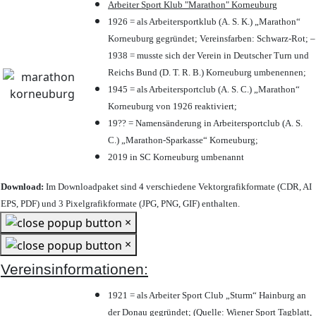
Arbeiter Sport Klub "Marathon" Korneuburg
1926 = als Arbeitersportklub (A. S. K.) „Marathon“
Korneuburg gegründet; Vereinsfarben: Schwarz-Rot; –
1938 = musste sich der Verein in Deutscher Turn und
Reichs Bund (D. T. R. B.) Korneuburg umbenennen;
1945 = als Arbeitersportclub (A. S. C.) „Marathon“
Korneuburg von 1926 reaktiviert;
19?? = Namensänderung in Arbeitersportclub (A. S.
C.) „Marathon-Sparkasse“ Korneuburg;
2019 in SC Korneuburg umbenannt
Download:
Im Downloadpaket sind 4 verschiedene Vektorgrafikformate (CDR, AI
EPS, PDF) und 3 Pixelgrafikformate (JPG, PNG, GIF) enthalten.
×
×
Vereinsinformationen:
1921 = als Arbeiter Sport Club „Sturm“ Hainburg an
der Donau gegründet; (Quelle: Wiener Sport Tagblatt,