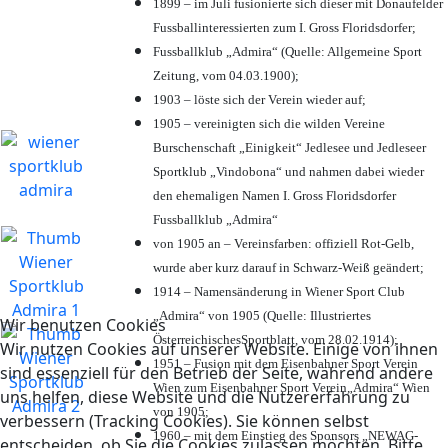
1899 – im Juli fusionierte sich dieser mit Donaufelder
Fussballinteressierten zum I. Gross Floridsdorfer
;
Fussballklub „Admira“ (Quelle: Allgemeine Sport
Zeitung, vom 04.03.1900);
1903 – löste sich der Verein wieder auf;
1905 – vereinigten sich die wilden Vereine
Burschenschaft „Einigkeit“ Jedlesee und Jedleseer
Sportklub „Vindobona“ und nahmen dabei wieder
den ehemaligen Namen I. Gross Floridsdorfer
Fussballklub „Admira“
von 1905 an – Vereinsfarben: offiziell Rot-Gelb,
wurde aber kurz darauf in Schwarz-Weiß geändert;
1914 – Namensänderung in Wiener Sport Club
„Admira“ von 1905 (Quelle: Illustriertes
Wir benutzen Cookies
ÖsterreichischesSportblatt, vom 28.02.1914);
Wir nutzen Cookies auf unserer Website. Einige von ihnen
1951 – Fusion mit dem Eisenbahner Sport Verein
sind essenziell für den Betrieb der Seite, während andere
Wien zum Eisenbahner Sport Verein„Admira“ Wien
uns helfen, diese Website und die Nutzererfahrung zu
von 1905;
verbessern (Tracking Cookies). Sie können selbst
1960 – mit dem Einstieg des Sponsors „NEWAG-
entscheiden, ob Sie die Cookies zulassen möchten. Bitte