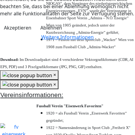
NIOGAS“, dem Vorgänger des niederösterreichischen
beachten Sie, dass bei einer Ablehnung womöglich nicht
Energieversorgers „EVN“, wurde der Vereinsname in
mehr alle Funktionalitäten der Seite zur Verfügung stehen.
Eisenbahner Sport Verein „Admira – N.Ö. Energie“
Wien von 1905 geändert, jedoch unter der
Akzeptieren
Ablehnen
Kurzbezeichnung „Admira-Energie“ geführt;
Weitere Informationen
1971 – Fusion mit dem Sportclub „Wacker“ Wien von
1908 zum Fussball Club „Admira-Wacker“
Download:
Im Downloadpaket sind 4 verschiedene Vektorgrafikformate (CDR, AI
EPS, PDF) und 3 Pixelgrafikformate (JPG, PNG, GIF) enthalten.
×
×
Vereinsinformationen:
Fussball Verein "Eisenwerk Favoriten"
1920 = als Fussball Verein „Eisenwerk Favoriten“
gegründet;
1922 = Namensänderung in Sport Club „Freiheit X“
von 1920 (Quelle: Wiener Sport Tagblatt, vom